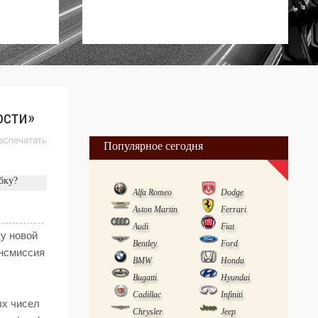
ости»
аспечатать
Популярное сегодня
бку?
Alfa Romeo
Dodge
Aston Martin
Ferrari
Audi
Fiat
у новой
Bentley
Ford
ансмиссия
BMW
Honda
Bugatti
Hyundai
Cadillac
Infiniti
ых чисел
Chrysler
Jeep