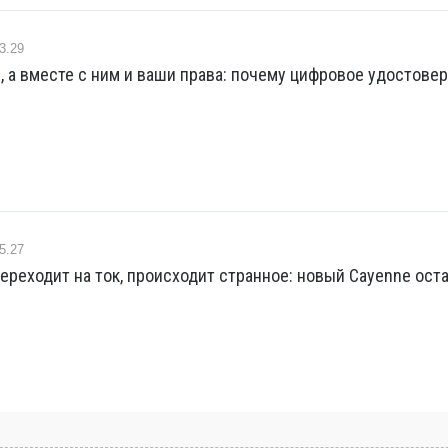
3.29
, а вместе с ним и ваши права: почему цифровое удостове
5.27
ереходит на ток, происходит странное: новый Cayenne ост