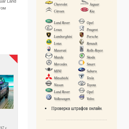
uar Land
Chevrolet
Jaguar
том
Citroen
Kia
Land Rover
Opel
Lexus
Peugeot
Lamborghini
Porsche
Lotus
Renault
Maserati
Rolls-Royce
Mazda
Skoda
Mercedes
Smart
MINI
Subaru
Mitsubishi
Tesla
Nissan
Toyota
Land Rover
Opel
Volkswagen
Volvo
Проверка штрафов онлайн.
 S7 с