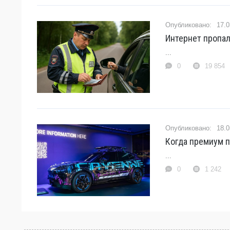
17.0
Интернет пропал
...
0
19 854
18.0
Когда премиум п
...
0
1 242