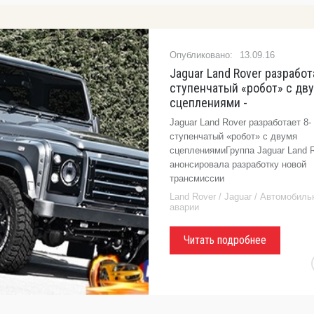
13.09.16
Jaguar Land Rover разработ
ступенчатый «робот» с дв
сцеплениями -
Jaguar Land Rover разработает 8-
ступенчатый «робот» с двумя
сцеплениямиГруппа Jaguar Land 
анонсировала разработку новой
трансмиссии
Land Rover / Jaguar / Автомобил
аварии
Читать подробнее