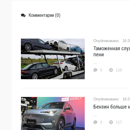
Комментарии (0)
16.0
Таможенная слу
пени
...
0
118
16.0
Бензин больше н
...
0
117