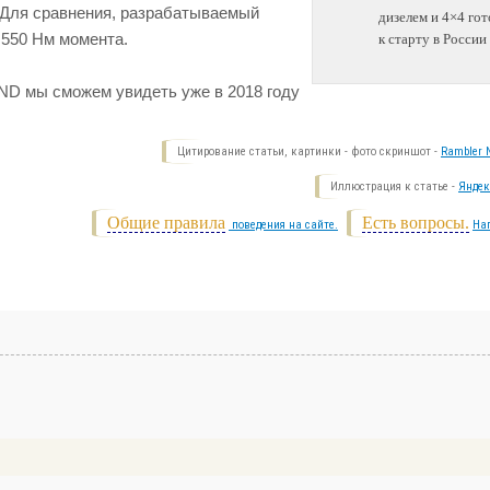
 Для сравнения, разрабатываемый
дизелем и 4×4 гот
 550 Нм момента.
к старту в России
D мы сможем увидеть уже в 2018 году
Цитирование статьи, картинки - фото скриншот -
Rambler N
Иллюстрация к статье -
Яндек
Общие правила
Есть вопросы.
поведения на сайте.
На