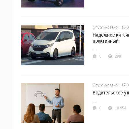
16.0
Надежнее китайц
практичный
...
0
299
17.0
Водительское у
...
0
19 954