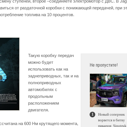
 смену ступеней, второе –соединяете электромотор с ДВС. В Jag
авиться от раздаточной коробки с понижающей передачей, при э
отребление топлива на 10 процентов.
Такую коробку передач
можно будет
Не пропустите!
использовать как на
заднеприводных, так и на
полноприводных
автомобилях с
продольным
расположением
двигателя.
Новый соперник
ворвется в битву
ссчитана на 600 Нм крутящего момента,
пикапов: Sinotruk