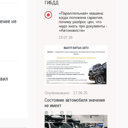
ГИБДД
-- Лучшее, что можно сделать с хорошим советом,
это пропустить его мимо ушей. Он никогда не бывает
«Параллельная» машина:
полезен никому, кроме того, кто его дал.
когда положена гарантия,
рение не
почему разброс цен, что
-- Люблю давать советы и очень не люблю, когда их
надо знать про документы -
дают мне.
«Автоновости»
15.07.26
авил
17.09.25
Состояние автомобиля значения
не имеет
0
571