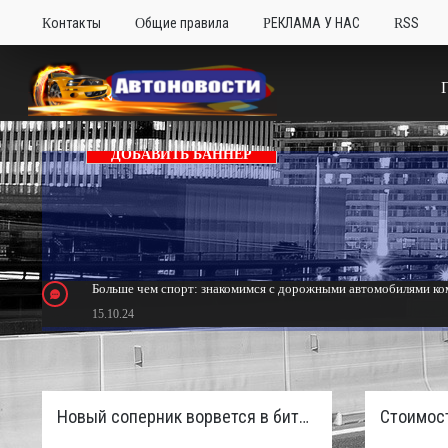
Контакты
Общие правила
РЕКЛАМА У НАС
RSS
ДОБАВИТЬ БАННЕР
Больше чем спорт: знакомимся с дорожными автомобилями ком
15.10.24
Тюнинг Mitsubishi Eclipse. Самый быстрый передний привод 
24.10.23
Новый соперник ворвется в битву пикапов: Sinotruk S7 с дизелем и 4×4 готовят к старту в России