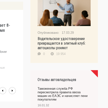
ает 8-
L
умя
к
17.03.29
п
Водительское удостоверение
Б
превращается в элитный клуб:
у
автошколы роняют
Rover
н
0
19 954
р
с
т
ьные
L
Отзывы автовладельцев
Таможенная служба РФ
пересмотрела правила ввоза
машин из ЕАЭС и начисляет пени
покупателям
16.01.32