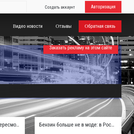
Авторизация
Создать аккаунт
Видео новости
Отзывы
Обратная связь
Заказать рекламу на этом сайте
Таможенная служба РФ пересмотрела правила ввоза машин из ЕАЭС и начисляет пени покупателям
Бензин больше не в моде: в России зафиксирован взрывной отказ от двигателей внутреннего сгорания