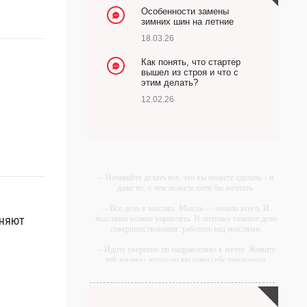
Особенности замены
зимних шин на летние
18.03.26
Как понять, что стартер
вышел из строя и что с
этим делать?
12.02.26
-- Начинайте делать все, что вы можете сделать – и
даже то, о чем можете хотя бы мечтать.
-- Все дело в мыслях. Мысль — начало всего. И
оняют
мыслями можно управлять. И поэтому главное дело
совершенствования: работать над мыслями.
-- Идите уверенно по направлению к мечте. Живите
той жизнью, которую вы сами себе придумали.
-- Самое большое богатство — это ум. Самая
большая нищета — глупость. Из всех страхов самый
пугающий — самолюбование.