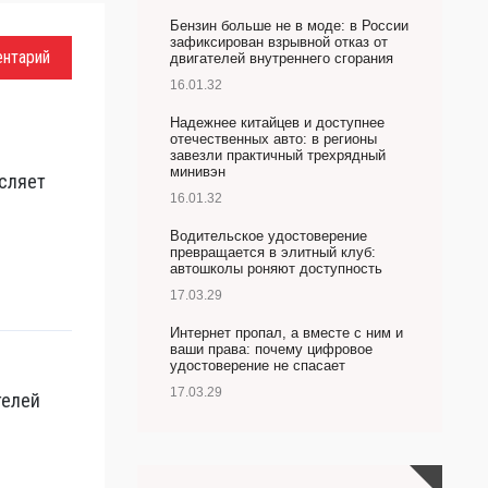
Бензин больше не в моде: в России
зафиксирован взрывной отказ от
ентарий
двигателей внутреннего сгорания
16.01.32
Надежнее китайцев и доступнее
отечественных авто: в регионы
завезли практичный трехрядный
минивэн
сляет
16.01.32
Водительское удостоверение
превращается в элитный клуб:
автошколы роняют доступность
17.03.29
Интернет пропал, а вместе с ним и
ваши права: почему цифровое
удостоверение не спасает
17.03.29
телей