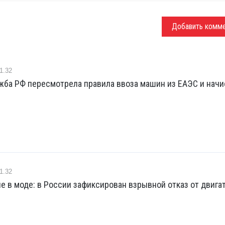
Добавить комм
1.32
жба РФ пересмотрела правила ввоза машин из ЕАЭС и начи
1.32
е в моде: в России зафиксирован взрывной отказ от двига