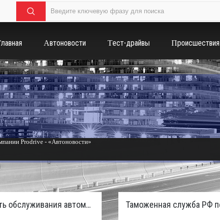
Главная
Автоновости
Тест-драйвы
Происшествия
пании Prodrive - «Автоновости»
России с бензиновым мотором - «Тюнинг и автоспорт»
Стоимость обслуживания автомобилей в России вырастет из-за дефицита кадров