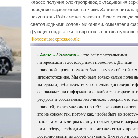
классе получил электропривод складывания зерк
передние парковочные датчики. За дополнительн
покупатель Polo сможет заказать биксеноновую о
светодиодными ходовыми огнями, омыватели фар
функцию подсветки поворотов в противотуманны
Фото: autoexpress.co.uk
«
Авто
-
Новости
»
– это сайт с актуальными,
интересными и достоверными новостями. Данный
новостной проект поможет быть в курсе событий в м
автомототехнике. Мы отбираем только самые полезн
материалы, публикуем исключительно достоверные ф
основываясь на информации с наиболее авторитетны
ресурсов и собственных источников. Говорят, что есл
новостей, то это уже само по себе – хорошая новость.
это не совсем так, потому как, чтобы быть во всеору
готовым встать лицом к лицу с новым днем и одержа
ним победу, необходимо знать, что же сегодня прои
достойно выйти из любой ситуации. Для этого и соз