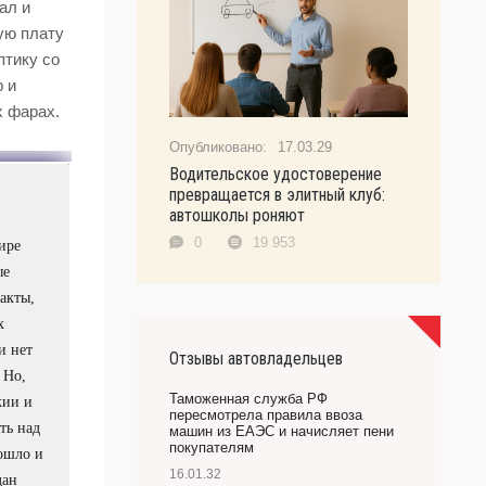
ал и
ую плату
птику со
 и
х фарах.
17.03.29
Водительское удостоверение
превращается в элитный клуб:
автошколы роняют
0
19 953
ире
ые
акты,
х
и нет
Отзывы автовладельцев
 Но,
Таможенная служба РФ
жии и
пересмотрела правила ввоза
ть над
машин из ЕАЭС и начисляет пени
покупателям
зошло и
16.01.32
дан