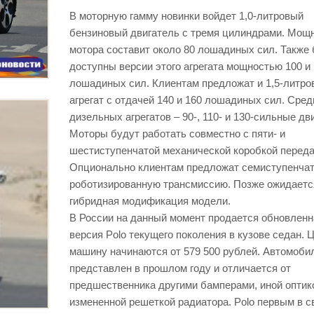
В моторную гамму новинки войдет 1,0-литровый
бензиновый двигатель с тремя цилиндрами. Мощ
мотора составит около 80 лошадиных сил. Также
доступны версии этого агрегата мощностью 100 и 
лошадиных сил. Клиентам предложат и 1,5-литро
агрегат с отдачей 140 и 160 лошадиных сил. Сред
дизельных агрегатов – 90-, 110- и 130-сильные дв
Моторы будут работать совместно с пяти- и
шестиступенчатой механической коробкой переда
Опционально клиентам предложат семиступенча
роботизированную трансмиссию. Позже ожидаетс
гибридная модификация модели.
В России на данный момент продается обновленн
версия Polo текущего поколения в кузове седан. 
машину начинаются от 579 500 рублей. Автомоби
представлен в прошлом году и отличается от
предшественника другими бамперами, иной оптик
измененной решеткой радиатора. Polo первым в с