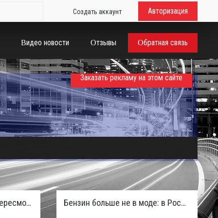
Авторизация
Создать аккаунт
Видео новости
Отзывы
Обратная связь
Заказать рекламу на этом сайте
Таможенная служба РФ пересмотрела правила ввоза машин из ЕАЭС и начисляет пени покупателям
Бензин больше не в моде: в России зафиксирован взрывной отказ от двигателей внутреннего сгорания