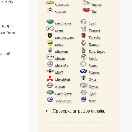
7 году.
Chevrolet
Jaguar
Citroen
Kia
Land Rover
Opel
годаря
Lexus
Peugeot
томобиль
Lamborghini
Porsche
Lotus
Renault
Maserati
Rolls-Royce
ржкой
Mazda
Skoda
Mercedes
Smart
MINI
Subaru
Mitsubishi
Tesla
Nissan
Toyota
Land Rover
Opel
Volkswagen
Volvo
Проверка штрафов онлайн.