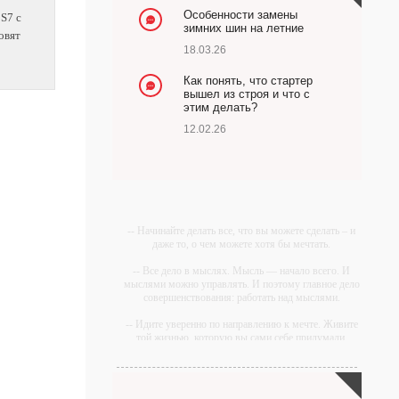
Особенности замены
 S7 с
зимних шин на летние
овят
18.03.26
Как понять, что стартер
вышел из строя и что с
этим делать?
12.02.26
-- Начинайте делать все, что вы можете сделать – и
даже то, о чем можете хотя бы мечтать.
-- Все дело в мыслях. Мысль — начало всего. И
мыслями можно управлять. И поэтому главное дело
совершенствования: работать над мыслями.
-- Идите уверенно по направлению к мечте. Живите
той жизнью, которую вы сами себе придумали.
-- Самое большое богатство — это ум. Самая
большая нищета — глупость. Из всех страхов самый
пугающий — самолюбование.