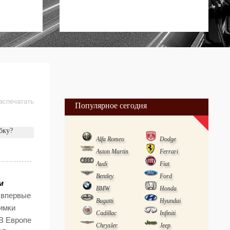
аспечатать
Популярное сегодня
бку?
Alfa Romeo
Dodge
Aston Martin
Ferrari
Audi
Fiat
Bentley
Ford
м
BMW
Honda
 впервые
Bugatti
Hyundai
имки
Cadillac
Infiniti
В Европе
Chrysler
Jeep