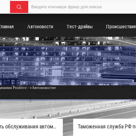
Главная
Автоновости
Тест-драйвы
Происшествия
пании Prodrive - «Автоновости»
России с бензиновым мотором - «Тюнинг и автоспорт»
Стоимость обслуживания автомобилей в России вырастет из-за дефицита кадров