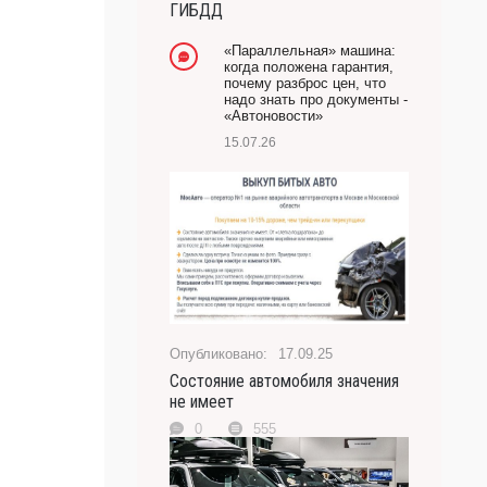
ГИБДД
-- Лучшее, что можно сделать с хорошим советом,
это пропустить его мимо ушей. Он никогда не бывает
«Параллельная» машина:
полезен никому, кроме того, кто его дал.
когда положена гарантия,
почему разброс цен, что
-- Люблю давать советы и очень не люблю, когда их
надо знать про документы -
дают мне.
«Автоновости»
15.07.26
17.09.25
Состояние автомобиля значения
не имеет
0
555