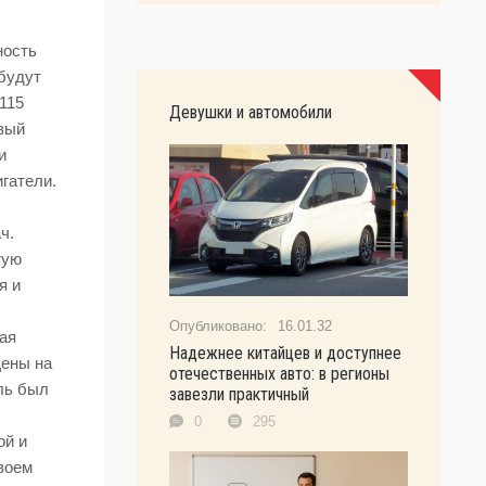
ность
 будут
115
Девушки и автомобили
вый
и
игатели.
ч.
тую
я и
16.01.32
ая
Надежнее китайцев и доступнее
Цены на
отечественных авто: в регионы
ль был
завезли практичный
0
295
ой и
воем