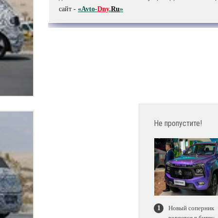
сайт -
«Avto-
Dny
.
Ru
»
Не пропустите!
Новый соперник
ворвется в битву