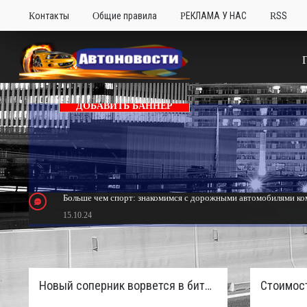
Контакты
Общие правила
РЕКЛАМА У НАС
RSS
ДОБАВИТЬ БАННЕР
Больше чем спорт: знакомимся с дорожными автомобилями ком
15.10.24
Тюнинг Mitsubishi Eclipse. Самый быстрый передний привод 
24.10.23
Новый соперник ворвется в битву пикапов: Sinotruk S7 с дизелем и 4×4 готовят к старту в России