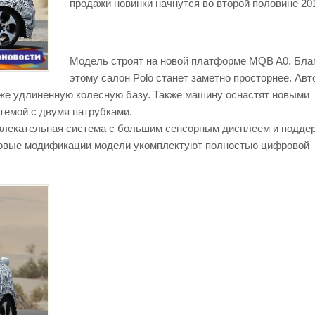
продажи новинки начнутся во второй половине 201
Модель строят на новой платформе MQB A0. Бла
этому салон Polo станет заметно просторнее. Ав
акже удлиненную колесную базу. Также машину оснастят новыми
темой с двумя патрубками.
влекательная система с большим сенсорным дисплеем и подде
 топовые модификации модели укомплектуют полностью цифровой