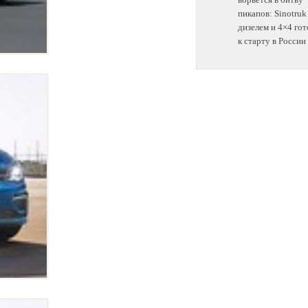
пикапов: Sinotruk
дизелем и 4×4 гот
к старту в России