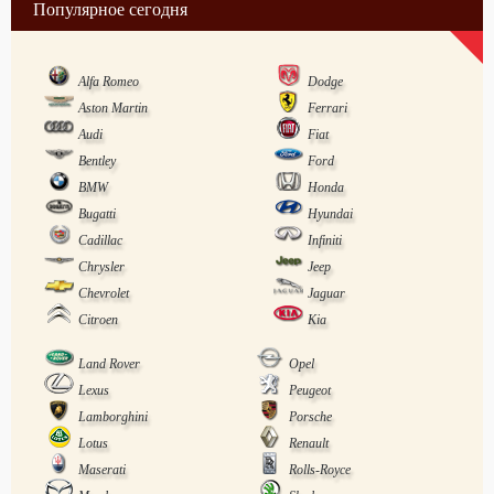
Популярное сегодня
Alfa Romeo
Dodge
Aston Martin
Ferrari
Audi
Fiat
Bentley
Ford
BMW
Honda
Bugatti
Hyundai
Cadillac
Infiniti
Chrysler
Jeep
Chevrolet
Jaguar
Citroen
Kia
Land Rover
Opel
Lexus
Peugeot
Lamborghini
Porsche
Lotus
Renault
Maserati
Rolls-Royce