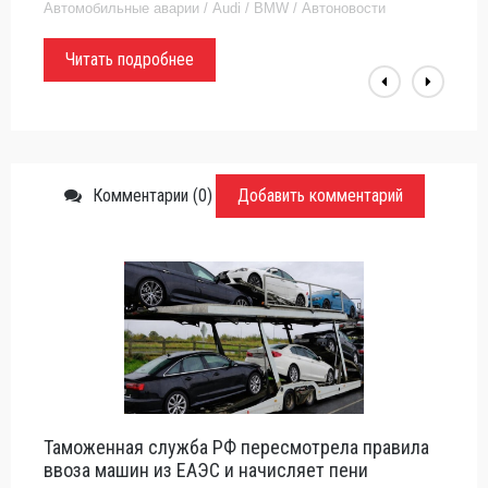
автомобилестроительного завода BMW. Прирост тут
Автомобильные аварии / Audi / BMW / Автоновости
составил свыше 47% по отношению с
Читать подробнее
Комментарии (0)
Добавить комментарий
Таможенная служба РФ пересмотрела правила
ввоза машин из ЕАЭС и начисляет пени