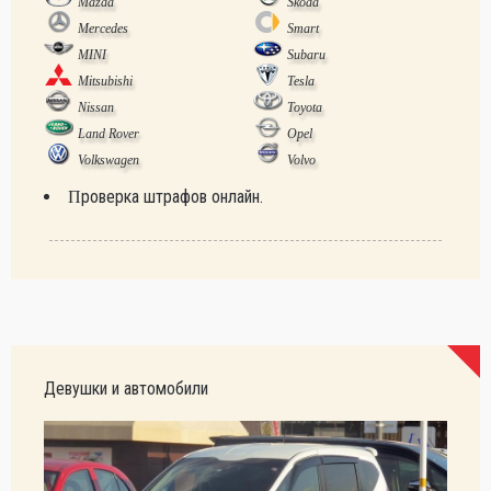
Mazda
Skoda
Mercedes
Smart
MINI
Subaru
Mitsubishi
Tesla
Nissan
Toyota
Land Rover
Opel
Volkswagen
Volvo
Проверка штрафов онлайн.
Девушки и автомобили