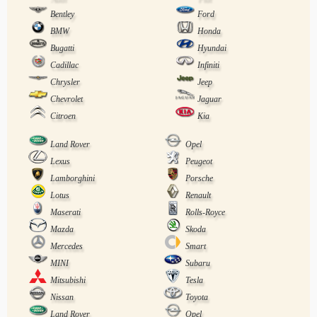
Bentley
Ford
BMW
Honda
Bugatti
Hyundai
Cadillac
Infiniti
Chrysler
Jeep
Chevrolet
Jaguar
Citroen
Kia
Land Rover
Opel
Lexus
Peugeot
Lamborghini
Porsche
Lotus
Renault
Maserati
Rolls-Royce
Mazda
Skoda
Mercedes
Smart
MINI
Subaru
Mitsubishi
Tesla
Nissan
Toyota
Land Rover
Opel