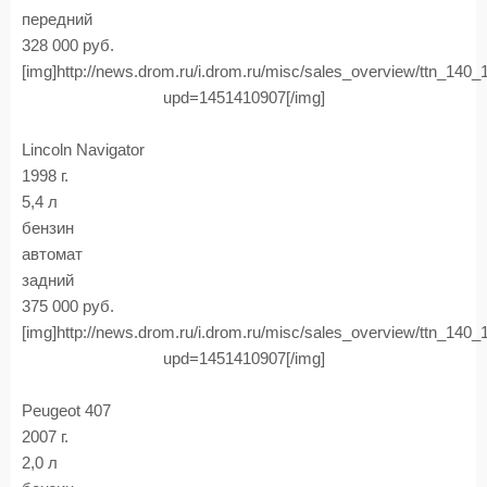
передний
328 000 руб.
[img]http://news.drom.ru/i.drom.ru/misc/sales_overview/ttn_140
upd=1451410907[/img]
Lincoln Navigator
1998 г.
5,4 л
бензин
автомат
задний
375 000 руб.
[img]http://news.drom.ru/i.drom.ru/misc/sales_overview/ttn_140
upd=1451410907[/img]
Peugeot 407
2007 г.
2,0 л