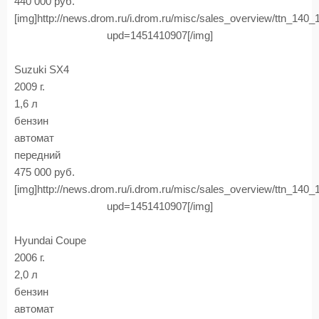
440 000 руб.
[img]http://news.drom.ru/i.drom.ru/misc/sales_overview/ttn_140
upd=1451410907[/img]
Suzuki SX4
2009 г.
1,6 л
бензин
автомат
передний
475 000 руб.
[img]http://news.drom.ru/i.drom.ru/misc/sales_overview/ttn_140
upd=1451410907[/img]
Hyundai Coupe
2006 г.
2,0 л
бензин
автомат