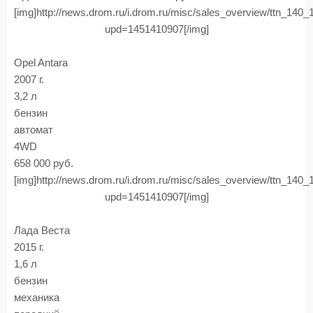
[img]http://news.drom.ru/i.drom.ru/misc/sales_overview/ttn_140
upd=1451410907[/img]
Opel Antara
2007 г.
3,2 л
бензин
автомат
4WD
658 000 руб.
[img]http://news.drom.ru/i.drom.ru/misc/sales_overview/ttn_140
upd=1451410907[/img]
Лада Веста
2015 г.
1,6 л
бензин
механика