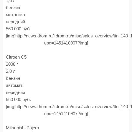
1,6 л
бензин
механика
передний
560 000 руб.
[img]http://news.drom.ru/i.drom.ru/misc/sales_overview/ttn_140
upd=1451410907[/img]
Citroen C5
2008 г.
2,0 л
бензин
автомат
передний
560 000 руб.
[img]http://news.drom.ru/i.drom.ru/misc/sales_overview/ttn_140
upd=1451410907[/img]
Mitsubishi Pajero