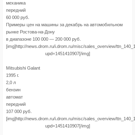
механика
передний
60 000 руб.
Примеры цен на машины за декабрь на автомобильном
рынке Ростова-на-Дону
в диапазоне 100 000 — 200 000 руб.
[img]http://news.drom.ru/i.drom.ru/misc/sales_overview/ttn_140
upd=1451410907[/img]
Mitsubishi Galant
1995 г.
2,0 л
бензин
автомат
передний
107 000 руб.
[img]http://news.drom.ru/i.drom.ru/misc/sales_overview/ttn_140
upd=1451410907[/img]