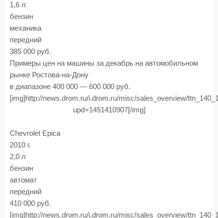
1,6 л
бензин
механика
передний
385 000 руб.
Примеры цен на машины за декабрь на автомобильном
рынке Ростова-на-Дону
в диапазоне 400 000 — 600 000 руб.
[img]http://news.drom.ru/i.drom.ru/misc/sales_overview/ttn_140
upd=1451410907[/img]
Chevrolet Epica
2010 г.
2,0 л
бензин
автомат
передний
410 000 руб.
[img]http://news.drom.ru/i.drom.ru/misc/sales_overview/ttn_140