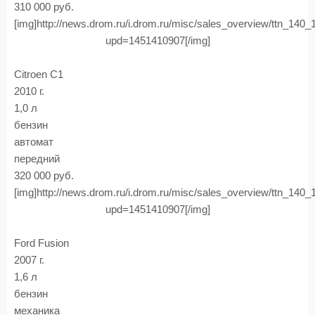
310 000 руб.
[img]http://news.drom.ru/i.drom.ru/misc/sales_overview/ttn_140
upd=1451410907[/img]
Citroen C1
2010 г.
1,0 л
бензин
автомат
передний
320 000 руб.
[img]http://news.drom.ru/i.drom.ru/misc/sales_overview/ttn_140
upd=1451410907[/img]
Ford Fusion
2007 г.
1,6 л
бензин
механика