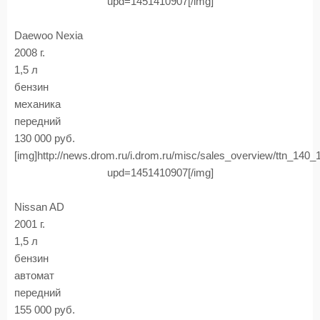
upd=1451410907[/img]
Daewoo Nexia
2008 г.
1,5 л
бензин
механика
передний
130 000 руб.
[img]http://news.drom.ru/i.drom.ru/misc/sales_overview/ttn_140
upd=1451410907[/img]
Nissan AD
2001 г.
1,5 л
бензин
автомат
передний
155 000 руб.