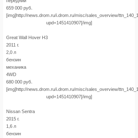
передний
659 000 руб.
[img]http://news.drom.ru/i.drom.ru/misc/sales_overview/ttn_140
upd=1451410907[/img]
Great Wall Hover H3
2011 г.
2,0 л
бензин
механика
4WD
680 000 руб.
[img]http://news.drom.ru/i.drom.ru/misc/sales_overview/ttn_140
upd=1451410907[/img]
Nissan Sentra
2015 г.
1,6 л
бензин