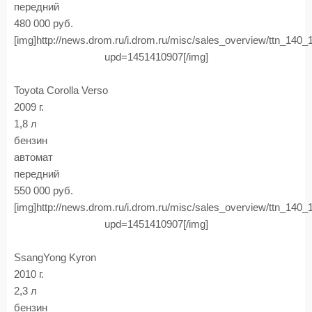
передний
480 000 руб.
[img]http://news.drom.ru/i.drom.ru/misc/sales_overview/ttn_140
upd=1451410907[/img]
Toyota Corolla Verso
2009 г.
1,8 л
бензин
автомат
передний
550 000 руб.
[img]http://news.drom.ru/i.drom.ru/misc/sales_overview/ttn_140
upd=1451410907[/img]
SsangYong Kyron
2010 г.
2,3 л
бензин