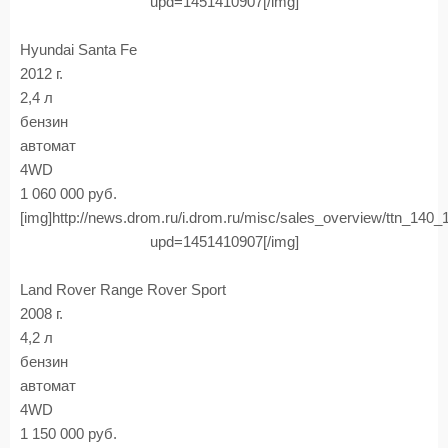
upd=1451410907[/img]
Hyundai Santa Fe
2012 г.
2,4 л
бензин
автомат
4WD
1 060 000 руб.
[img]http://news.drom.ru/i.drom.ru/misc/sales_overview/ttn_140
upd=1451410907[/img]
Land Rover Range Rover Sport
2008 г.
4,2 л
бензин
автомат
4WD
1 150 000 руб.