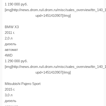
1 190 000 руб.
[img]http://news.drom.ru/i.drom.ru/misc/sales_overview/ttn_140
upd=1451410907[/img]
BMW X3
2011 г.
2,0 л
дизель
автомат
4WD
1 290 000 руб.
[img]http://news.drom.ru/i.drom.ru/misc/sales_overview/ttn_140
upd=1451410907[/img]
Mitsubishi Pajero Sport
2015 г.
3,0 л
дизель