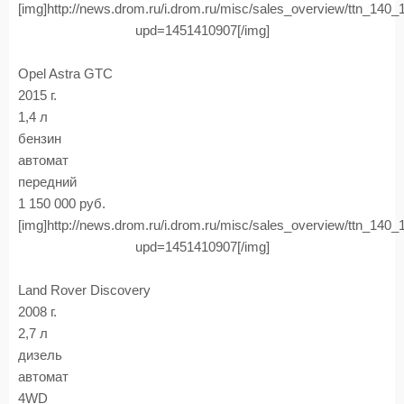
[img]http://news.drom.ru/i.drom.ru/misc/sales_overview/ttn_140
upd=1451410907[/img]
Opel Astra GTC
2015 г.
1,4 л
бензин
автомат
передний
1 150 000 руб.
[img]http://news.drom.ru/i.drom.ru/misc/sales_overview/ttn_140
upd=1451410907[/img]
Land Rover Discovery
2008 г.
2,7 л
дизель
автомат
4WD