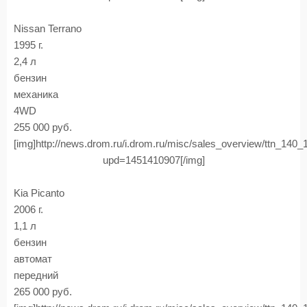
Nissan Terrano
1995 г.
2,4 л
бензин
механика
4WD
255 000 руб.
[img]http://news.drom.ru/i.drom.ru/misc/sales_overview/ttn_140
upd=1451410907[/img]
Kia Picanto
2006 г.
1,1 л
бензин
автомат
передний
265 000 руб.