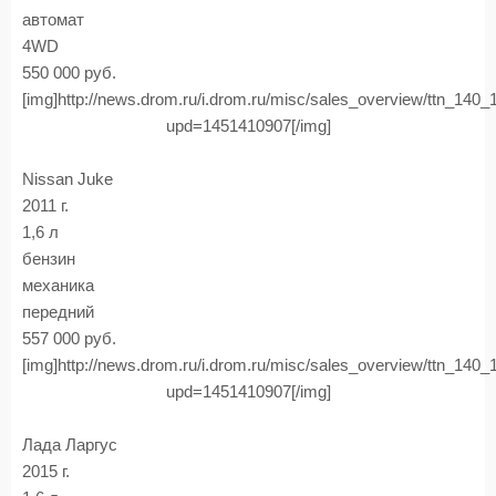
автомат
4WD
550 000 руб.
[img]http://news.drom.ru/i.drom.ru/misc/sales_overview/ttn_140
upd=1451410907[/img]
Nissan Juke
2011 г.
1,6 л
бензин
механика
передний
557 000 руб.
[img]http://news.drom.ru/i.drom.ru/misc/sales_overview/ttn_140
upd=1451410907[/img]
Лада Ларгус
2015 г.