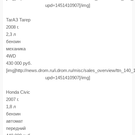
upd=1451410907[/img]
ТагАЗ Тагер
2008 г.
2,3 л
бензин
механика
4WD
430 000 руб.
[img]http://news.drom.ru/i.drom.ru/misc/sales_overview/ttn_140
upd=1451410907[/img]
Honda Civic
2007 г.
1,8 л
бензин
автомат
передний