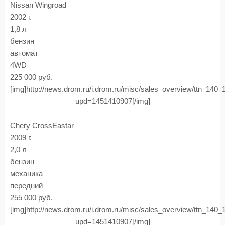
Nissan Wingroad
2002 г.
1,8 л
бензин
автомат
4WD
225 000 руб.
[img]http://news.drom.ru/i.drom.ru/misc/sales_overview/ttn_140
upd=1451410907[/img]
Chery CrossEastar
2009 г.
2,0 л
бензин
механика
передний
255 000 руб.
[img]http://news.drom.ru/i.drom.ru/misc/sales_overview/ttn_140
upd=1451410907[/img]