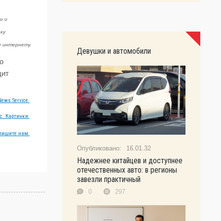
и и
ку
у интернету.
Девушки и автомобили
о
дит
ews Service.
с. Картинки.
пишите нам.
16.01.32
Надежнее китайцев и доступнее
отечественных авто: в регионы
завезли практичный
0
297