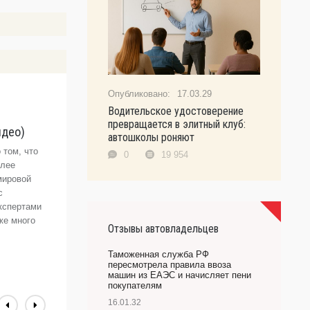
17.03.29
Водительское удостоверение
R
превращается в элитный клуб:
идео)
(
автошколы роняют
 том, что
—
0
19 954
олее
п
мировой
з
с
п
кспертами
и
же много
и
Отзывы автовладельцев
О
Таможенная служба РФ
пересмотрела правила ввоза
машин из ЕАЭС и начисляет пени
покупателям
16.01.32