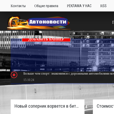
Контакты
Общие правила
РЕКЛАМА У НАС
RSS
ДОБАВИТЬ БАННЕР
Больше чем спорт: знакомимся с дорожными автомобилями ком
15.10.24
Тюнинг Mitsubishi Eclipse. Самый быстрый передний привод 
24.10.23
Новый соперник ворвется в битву пикапов: Sinotruk S7 с дизелем и 4×4 готовят к старту в России