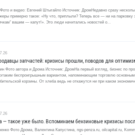
 Фото и видео: Евгений Штыгайло Источник: ДромНедавно сразу несколь
еры примерно такое: «Ну что, приплыли? Теперь все — ни на парковку 
ичкам” вашим — капут!». Это люди начитались новостей о...
7.26
одавцы запчастей: кризисы прошли, поводов для оптимизм
ин Фото автора и Дрома Источник: ДромНа первый взгляд, бизнес по пр
 этаким беспроигрышным вариантом, напоминающим торговлю основным
бительской корзины. От хлеба ведь не откажутся ни при каком экономич
7.26
а — такое уже было. Вспоминаем бензиновые кризисы пос
енко Фото Дрома, Валентина Капустина, ngs-penza.ru, oilcapital.ru, Komm