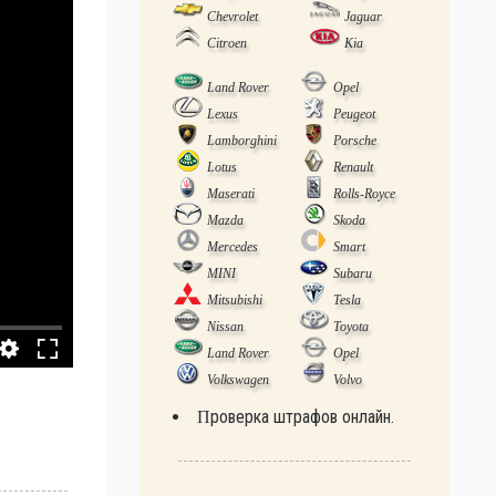
Chevrolet
Jaguar
Citroen
Kia
Land Rover
Opel
Lexus
Peugeot
Lamborghini
Porsche
Lotus
Renault
Maserati
Rolls-Royce
Mazda
Skoda
Mercedes
Smart
MINI
Subaru
Mitsubishi
Tesla
Nissan
Toyota
Land Rover
Opel
Volkswagen
Volvo
Проверка штрафов онлайн.