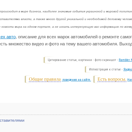
происходит в мире бизнеса, наиболее значимые события украинской и мировой политик
ставителями власти, а также много другой уникальной и необходимой деловому челове
е новости мира на одном портале, а не искать интересующую вас информацию по всем
сех авто
, описание для всех марок автомобилей о ремонте самог
 есть множество видео и фото на тему вашего автомобиля. Выхо
Цитирование статьи, картинки - фото скриншот -
Rambler N
Иллюстрация к статье -
Яндек
Общие правила
Есть вопросы.
поведения на сайте.
На
дставителями