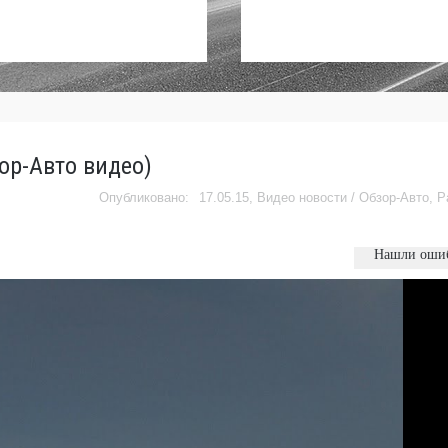
зор-Авто видео)
17.05.15,
Видео новости
/
Обзор-Авто
,
Р
Нашли оши