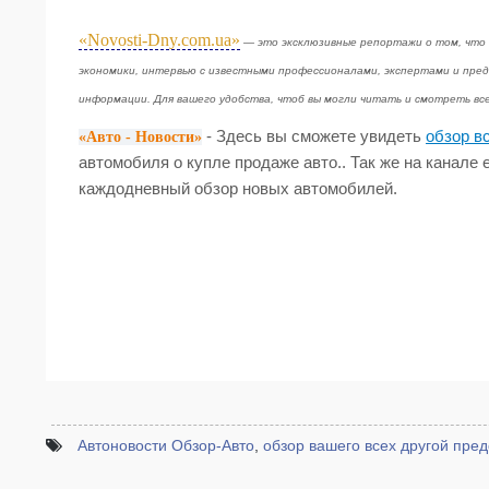
«Novosti-Dny.com.ua»
— это эксклюзивные репортажи о том, что 
экономики, интервью с известными профессионалами, экспертами и пред
информации. Для вашего удобства, чтоб вы могли читать и смотреть вс
- Здесь вы сможете увидеть
обзор в
«Авто - Новости»
автомобиля о купле продаже авто.. Так же на канале
каждодневный обзор новых автомобилей.
Автоновости Обзор-Авто
,
обзор вашего всех другой пре