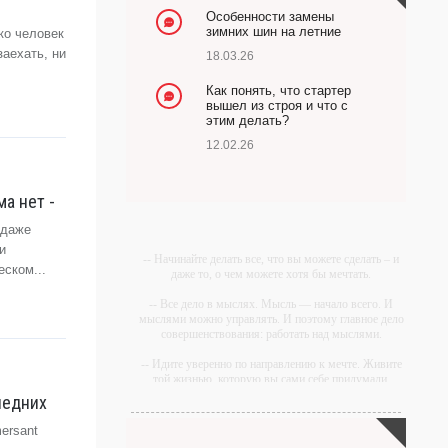
Особенности замены
зимних шин на летние
ко человек
заехать, ни
18.03.26
Как понять, что стартер
вышел из строя и что с
этим делать?
12.02.26
а нет -
одаже
и
-- Начинайте делать все, что вы можете сделать – и
еском...
даже то, о чем можете хотя бы мечтать.
-- Все дело в мыслях. Мысль — начало всего. И
мыслями можно управлять. И поэтому главное дело
совершенствования: работать над мыслями.
-- Идите уверенно по направлению к мечте. Живите
той жизнью, которую вы сами себе придумали.
ледних
-- Самое большое богатство — это ум. Самая
большая нищета — глупость. Из всех страхов самый
ersant
пугающий — самолюбование.