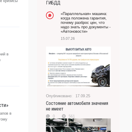
е кризисы
ГИБДД
-- Лучшее, что можно сделать с хорошим советом,
это пропустить его мимо ушей. Он никогда не бывает
«Параллельная» машина:
полезен никому, кроме того, кто его дал.
когда положена гарантия,
почему разброс цен, что
-- Люблю давать советы и очень не люблю, когда их
надо знать про документы -
дают мне.
«Автоновости»
15.07.26
ний в
е
17.09.25
Состояние автомобиля значения
сти»
не имеет
апов в
0
561
тому