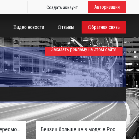
Авторизация
Создать аккаунт
Видео новости
Отзывы
Обратная связь
Заказать рекламу на этом сайте
Таможенная служба РФ пересмотрела правила ввоза машин из ЕАЭС и начисляет пени покупателям
Бензин больше не в моде: в России зафиксирован взрывной отказ от двигателей внутреннего сгорания