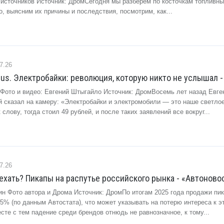
х источников Источник: ДромСегодня мы разберем по косточкам топливны
, выясним их причины и последствия, посмотрим, как...
7.26
lus. Электробайки: революция, которую никто не услышал -
 Фото и видео: Евгений Штыгайло Источник: ДромВосемь лет назад Евге
й сказал на камеру: «Электробайки и электромобили — это наше светло
слову, тогда стоил 49 рублей, и после таких заявлений все вокруг...
7.26
 ехать? Пикапы на распутье российского рынка - «Автоново
ин Фото автора и Дрома Источник: ДромПо итогам 2025 года продажи пик
5% (по данным Автостата), что может указывать на потерю интереса к э
сте с тем падение среди брендов отнюдь не равнозначное, к тому...