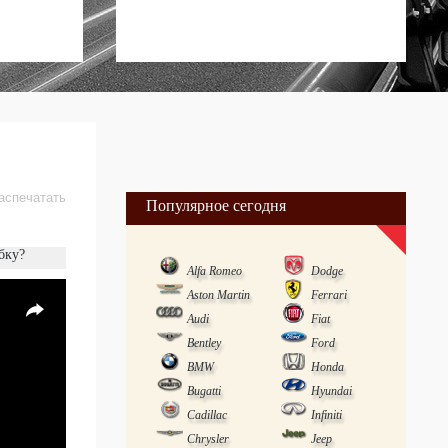
аспечатать
Популярное сегодня
бку?
Alfa Romeo
Dodge
Aston Martin
Ferrari
Audi
Fiat
Bentley
Ford
BMW
Honda
Bugatti
Hyundai
Cadillac
Infiniti
Chrysler
Jeep