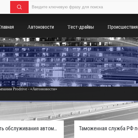
Главная
Автоновости
Тест-драйвы
Происшествия
пании Prodrive - «Автоновости»
России с бензиновым мотором - «Тюнинг и автоспорт»
Стоимость обслуживания автомобилей в России вырастет из-за дефицита кадров