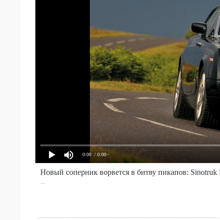
0:00
/ 0:00
Новый соперник ворвется в битву пикапов: Sinotruk S
...