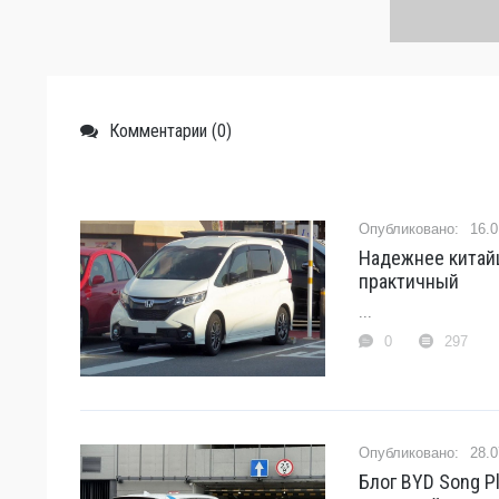
Комментарии (0)
16.0
Надежнее китайц
практичный
...
0
297
28.0
Блог BYD Song P