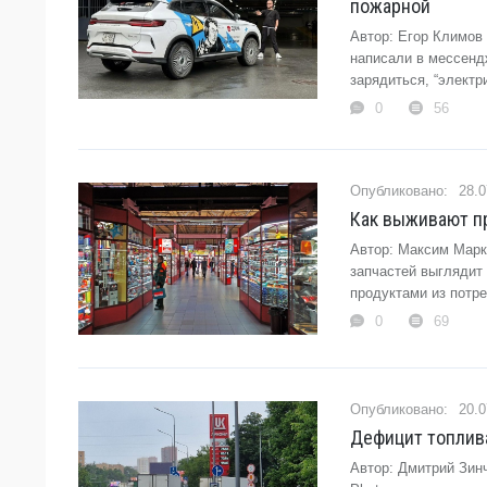
пожарной
Автор: Егор Климов
написали в мессендж
зарядиться, “электр
0
56
28.0
Как выживают пр
Автор: Максим Марк
запчастей выглядит
продуктами из потре
0
69
20.0
Дефицит топлив
Автор: Дмитрий Зинч