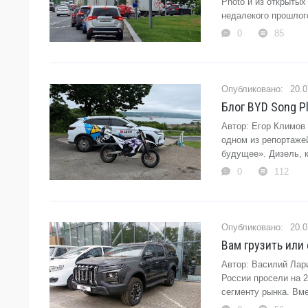
Photo и из открыты
недалекого прошлого
0
85
20.0
Блог BYD Song P
Автор: Егор Климов
одном из репортаже
будущее». Дизель, к 
0
112
20.0
Вам грузить или
Автор: Василий Лар
России просели на 2
сегменту рынка. Вме