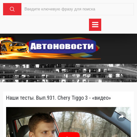
Наши тесты. Вып.931. Chery Tiggo 3 - «видео»