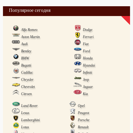
Популярное сегодня
Alfa Romeo
Dodge
Aston Martin
Ferrari
Audi
Fiat
Bentley
Ford
BMW
Honda
Bugatti
Hyundai
Cadillac
Infiniti
Chrysler
Jeep
Chevrolet
Jaguar
Citroen
Kia
Land Rover
Opel
Lexus
Peugeot
Lamborghini
Porsche
Lotus
Renault