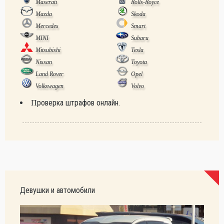
Maserati
Rolls-Royce
Mazda
Skoda
Mercedes
Smart
MINI
Subaru
Mitsubishi
Tesla
Nissan
Toyota
Land Rover
Opel
Volkswagen
Volvo
Проверка штрафов онлайн.
Девушки и автомобили