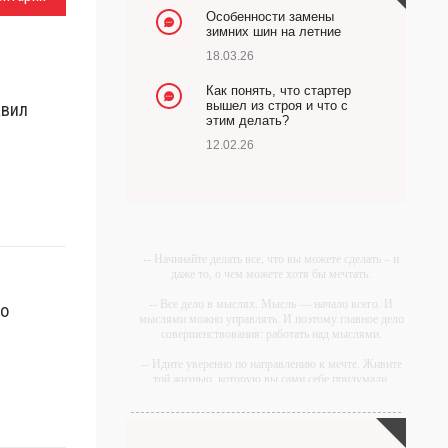
Особенности замены
зимних шин на летние
18.03.26
Как понять, что стартер
вышел из строя и что с
авил
этим делать?
12.02.26
-- Начинайте делать все, что вы можете сделать – и
даже то, о чем можете хотя бы мечтать.
-- Все дело в мыслях. Мысль — начало всего. И
но
мыслями можно управлять. И поэтому главное дело
совершенствования: работать над мыслями.
-- Идите уверенно по направлению к мечте. Живите
той жизнью, которую вы сами себе придумали.
-- Самое большое богатство — это ум. Самая
большая нищета — глупость. Из всех страхов самый
пугающий — самолюбование.