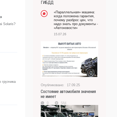
ГИБДД
-- Лучшее, что можно сделать с хорошим советом,
это пропустить его мимо ушей. Он никогда не бывает
«Параллельная» машина:
полезен никому, кроме того, кто его дал.
и»
когда положена гарантия,
почему разброс цен, что
-- Люблю давать советы и очень не люблю, когда их
 Solaris?
надо знать про документы -
дают мне.
«Автоновости»
15.07.26
-
ю грузчика
17.09.25
Состояние автомобиля значения
не имеет
0
584