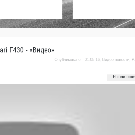
ari F430 - «Видео»
01.05.16,
Видео новости
,
Р
Нашли оши