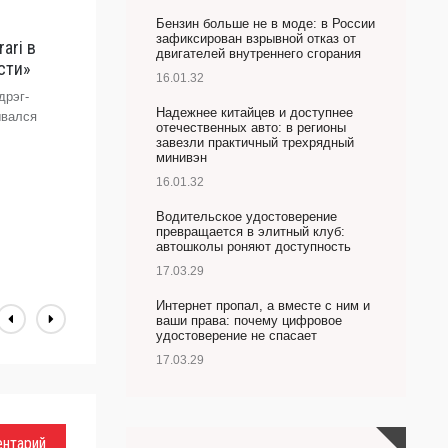
Бензин больше не в моде: в России
зафиксирован взрывной отказ от
ari в
F
двигателей внутреннего сгорания
сти»
«
16.01.32
дрэг-
П
Надежнее китайцев и доступнее
ывался
б
отечественных авто: в регионы
ау
завезли практичный трехрядный
минивэн
А
16.01.32
Водительское удостоверение
превращается в элитный клуб:
автошколы роняют доступность
17.03.29
Интернет пропал, а вместе с ним и
ваши права: почему цифровое
удостоверение не спасает
17.03.29
ентарий