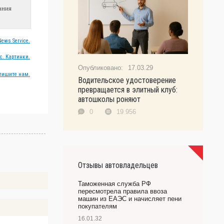
ания
ews Service.
с. Картинки.
17.03.29
пишите нам.
Водительское удостоверение
превращается в элитный клуб:
автошколы роняют
0
19 956
Отзывы автовладельцев
Таможенная служба РФ
пересмотрела правила ввоза
машин из ЕАЭС и начисляет пени
покупателям
16.01.32