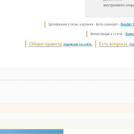
внутреннего сгор
Цитирование статьи, картинки - фото скриншот -
Rambler N
Иллюстрация к статье -
Яндек
Общие правила
Есть вопросы.
поведения на сайте.
На