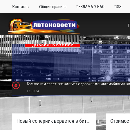
Контакты
Общие правила
РЕКЛАМА У НАС
RSS
ДОБАВИТЬ БАННЕР
Больше чем спорт: знакомимся с дорожными автомобилями ком
15.10.24
Тюнинг Mitsubishi Eclipse. Самый быстрый передний привод 
24.10.23
Новый соперник ворвется в битву пикапов: Sinotruk S7 с дизелем и 4×4 готовят к старту в России