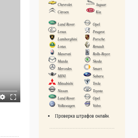
Chevrolet
Jaguar
Citroen
Kia
Land Rover
Opel
Lexus
Peugeot
Lamborghini
Porsche
Lotus
Renault
Maserati
Rolls-Royce
Mazda
Skoda
Mercedes
Smart
MINI
Subaru
Mitsubishi
Tesla
Nissan
Toyota
Land Rover
Opel
Volkswagen
Volvo
Проверка штрафов онлайн.