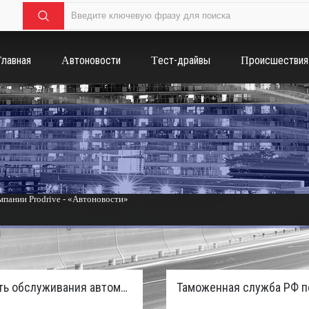
Главная
Автоновости
Тест-драйвы
Происшествия
пании Prodrive - «Автоновости»
России с бензиновым мотором - «Тюнинг и автоспорт»
Стоимость обслуживания автомобилей в России вырастет из-за дефицита кадров