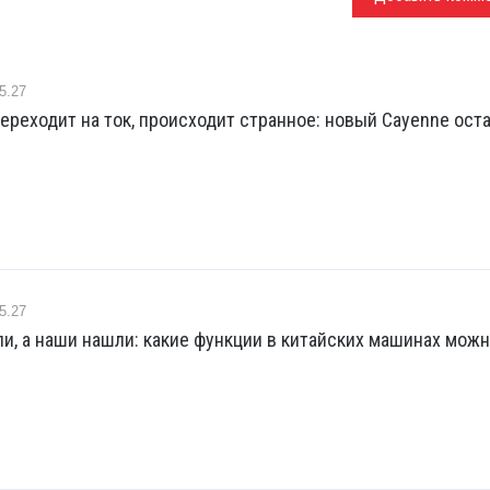
5.27
ереходит на ток, происходит странное: новый Cayenne ост
5.27
и, а наши нашли: какие функции в китайских машинах мож