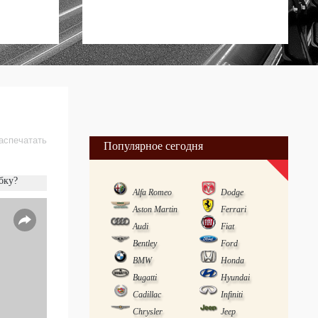
аспечатать
Популярное сегодня
бку?
Alfa Romeo
Dodge
Aston Martin
Ferrari
Audi
Fiat
Bentley
Ford
BMW
Honda
Bugatti
Hyundai
Cadillac
Infiniti
Chrysler
Jeep