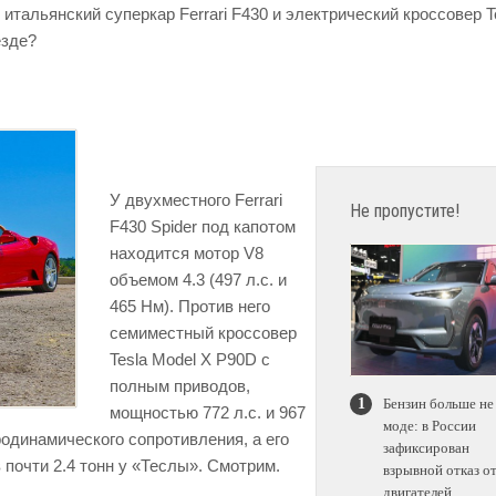
итальянский суперкар Ferrari F430 и электрический кроссовер T
езде?
У двухместного Ferrari
Не пропустите!
F430 Spider под капотом
находится мотор V8
объемом 4.3 (497 л.с. и
465 Нм). Против него
семиместный кроссовер
Tesla Model X P90D с
полным приводов,
Бензин больше не
мощностью 772 л.с. и 967
моде: в России
одинамического сопротивления, а его
зафиксирован
 почти 2.4 тонн у «Теслы». Смотрим.
взрывной отказ о
двигателей