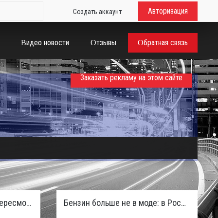
Авторизация
Создать аккаунт
Видео новости
Отзывы
Обратная связь
Заказать рекламу на этом сайте
Таможенная служба РФ пересмотрела правила ввоза машин из ЕАЭС и начисляет пени покупателям
Бензин больше не в моде: в России зафиксирован взрывной отказ от двигателей внутреннего сгорания