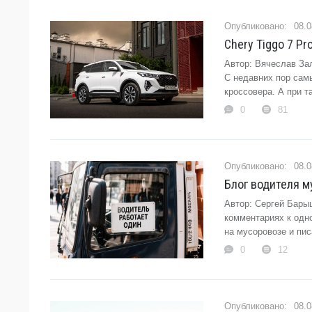
08.0
Chery Tiggo 7 Pr
Автор: Вячеслав Зал
С недавних пор сам
кроссовера. А при т
0
81
08.0
Блог водителя м
Автор: Сергей Бары
комментариях к одно
на мусоровозе и пис
0
12
08.0