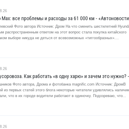
8.26
o Max: все проблемы и расходы за 61 000 км - «Автоновост
евский Фото автора Источник: Дром На что сменить шестилетний Hyundai
ым распространенным ответом на этот вопрос стала покупка китайского
аком выборе никуда не деться от всевозможных «тиггообразных»....
8.26
усоровоза. Как работать «в одну харю» и зачем это нужно? 
шников Фото автора, Дрома и фотобанка magnific.com Источник: ДромВ
й из первых статей этого блога некоторые читатели удивлялись наличи
али, что в их городе водители работают в одиночку. Подозреваю, что...
8.26