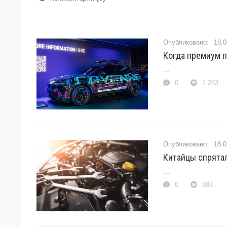
18.0
Когда премиум п
...
0
1 253
18.0
Китайцы спрятал
...
0
983