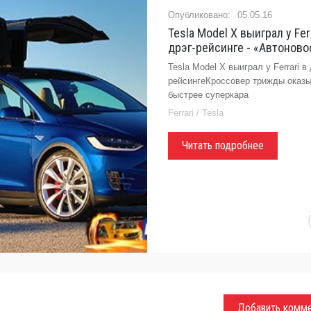
05.05.16
Tesla Model X выиграл у Ferr
дрэг-рейсинге - «Автоново
Tesla Model X выиграл у Ferrari в 
рейсингеКроссовер трижды оказ
быстрее суперкара
Ferrari / Tesla
Читать подробнее
Добавить комм