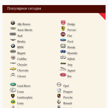
Популярное сегодня
Alfa Romeo
Dodge
Aston Martin
Ferrari
Audi
Fiat
Bentley
Ford
BMW
Honda
Bugatti
Hyundai
Cadillac
Infiniti
Chrysler
Jeep
Chevrolet
Jaguar
Citroen
Kia
Land Rover
Opel
Lexus
Peugeot
Lamborghini
Porsche
Lotus
Renault