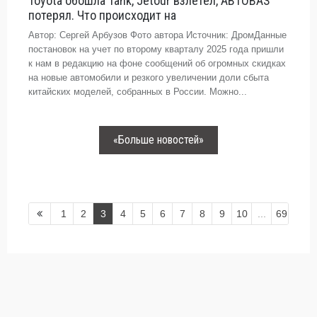
Toyota обошла Tank, Jetour взлетел, АВТОВАЗ
потерял. Что происходит на
Автор: Сергей Арбузов Фото автора Источник: ДромДанные
постановок на учет по второму кварталу 2025 года пришли
к нам в редакцию на фоне сообщений об огромных скидках
на новые автомобили и резкого увеличении доли сбыта
китайских моделей, собранных в России. Можно...
«Больше новостей»
1
2
3
4
5
6
7
8
9
10
...
69