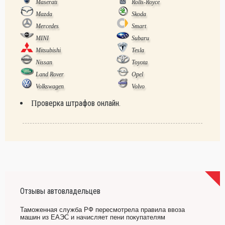
Maserati
Rolls-Royce
Mazda
Skoda
Mercedes
Smart
MINI
Subaru
Mitsubishi
Tesla
Nissan
Toyota
Land Rover
Opel
Volkswagen
Volvo
Проверка штрафов онлайн.
Отзывы автовладельцев
Таможенная служба РФ пересмотрела правила ввоза
машин из ЕАЭС и начисляет пени покупателям