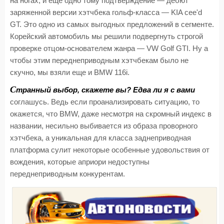
на ногах, и еще одно тому подтверждение — дебют
заряженной версии хэтчбека гольф-класса — KIA cee'd
GT. Это одно из самых выгодных предложений в сегменте.
Корейский автомобиль мы решили подвергнуть строгой
проверке отцом-основателем жанра — VW Golf GTI. Ну а
чтобы этим переднеприводным хэтчбекам было не
скучно, мы взяли еще и BMW 116i.
С
транный выбор, скажете вы? Едва ли я с вами
соглашусь. Ведь если проанализировать ситуацию, то
окажется, что BMW, даже несмотря на скромный индекс в
названии, несильно выбивается из образа проворного
хэтчбека, а уникальная для класса заднеприводная
платформа сулит некоторые особенные удовольствия от
вождения, которые априори недоступны
переднеприводным конкурентам.