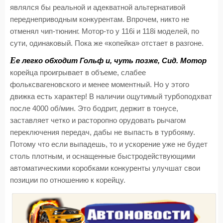
являлся бы реальной и адекватной альтернативой
переднеприводным конкурентам. Впрочем, никто не
отменял чип-тюнинг. Мотор-то у 116i и 118i моделей, по
сути, одинаковый. Пока же «копейка» отстает в разгоне.
Е
е легко обходит Гольф и, чуть позже, Сид. Мотор
корейца проигрывает в объеме, слабее
фольксвагеновского и менее моментный. Но у этого
движка есть характер! В наличии ощутимый турбоподхват
после 4000 об/мин. Это бодрит, держит в тонусе,
заставляет четко и расторопно орудовать рычагом
переключения передач, дабы не выпасть в турбояму.
Потому что если выпадешь, то и ускорение уже не будет
столь плотным, и оснащенные быстродействующими
автоматическими коробками конкуренты улучшат свои
позиции по отношению к корейцу.