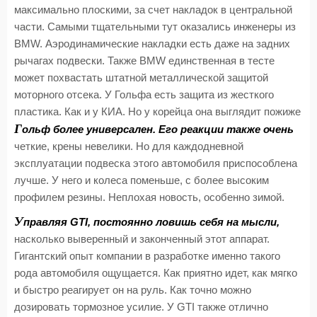
максимально плоскими, за счет накладок в центральной
части. Самыми тщательными тут оказались инженеры из
BMW. Аэродинамические накладки есть даже на задних
рычагах подвески. Также BMW единственная в тесте
может похвастать штатной металлической защитой
моторного отсека. У Гольфа есть защита из жесткого
пластика. Как и у КИА. Но у корейца она выглядит пожиже
Г
ольф более универсален. Его реакции также очень
четкие, крены невелики. Но для каждодневной
эксплуатации подвеска этого автомобиля приспособлена
лучше. У него и колеса поменьше, с более высоким
профилем резины. Неплохая новость, особенно зимой.
У
правляя GTI, постоянно ловишь себя на мысли,
насколько выверенный и законченный этот аппарат.
Гигантский опыт компании в разработке именно такого
рода автомобиля ощущается. Как приятно идет, как мягко
и быстро реагирует он на руль. Как точно можно
дозировать тормозное усилие. У GTI также отлично