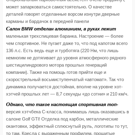
может запарковаться самостоятельно. О качестве
деталей говорят отделанные ворсом изнутри дверные
карманы и бардачок в передней панели
С
алон BMW отделан алюминием, в руках лежит
маленькая трехспицевая баранка. Настроение — более
чем спортивное. Не пугает даже то, что под капотом всего
136 л.с. Есть ведь еще и турботяга (220 Нм, что лишь
немногим не дотягивает до уровня атмосферного рядного
шестицилиндрового мотора прошлых генераций
компании). Также на помощь готов прийти еще и
скорострельный восьмиступенчатый «автомат». Так что
динамика получается достойная, вполне на уровне хот-
хэтчей прошлых лет — 8,7 секунды «до сотни» и 210 км/ч.
О
днако, что такое настоящая спортивная топ-
версия хэтчбека С-класса, понимаешь лишь оказавшись в
салоне Golf GTI! Отделка под карбон, металлические
окантовки, эффектный сплюснутый руль, логотипы то тут,
то там. Кресла с выраженным профилем, прошитые