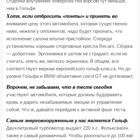
Отделки внутренних поверхностей ворсом тут меньше,
чем в Гольфе
Х
отя, если отбросить «понты» и принять во
внимание цену этого автомобиля, которая существенно
ниже, нежели у оппонентов, надо будет признать, что
исполнение салона вполне пристойное. Спереди
установлены хорошие спортивные кресла Recaro. Сборка
— добротная. Эргономика в целом не страдает, если не
считать, опять же, мелкого экранчика. В общем, все
соответствует меркам европейского гольф-класса. Но до
уровня Гольфа и BMW объективно cee'd GT не дотягивает.
В
прочем, не забываем, что в тесте сегодня
участвуют автомобили, которые должны будоражить
кровь и дарить незабываемые эмоции от управления
собой. Что ж, давайте перейдем к активной фазе теста.
С
амым энерговооруженным у нас является Гольф.
Двухлитровый турбомотор выдает 220 л.с. Фольксваген
также и самый динамичный. Чтобы разогнаться до 100 км/