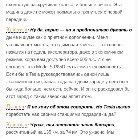
вхолостую раскручивая колеса, и больше ничего. Эта
машина даже не может нормально тронуться с первой
передачи.
К
ристиан
: Ну да, верно — но я предпочитаю думать о
дыме и шуме как о приятном дополнении. Меня
успокаивает мысль, что дымовая завеса — это вопрос
нажатия на педаль акселератора, даже в экономичном
режиме, когда вам доступно всего 505 л.с. И я не
согласен, что Model S P85D суть сама экономичность.
Если бы в Tesla руководствовались одной лишь
экономичностью, запас хода на одном заряде у него был
бы куда больше, чем есть сейчас. И он не расходовал бы
этот заряд с таким зверским аппетитом.
Д
жонни
: Я не хочу об этом говорить. Но Tesla нужно
поработать над своими станциями подзарядки, да?
К
ристиан
: Чувак, ты истратил запас батареи,
рассчитанный на 135 км, за 74 км. Это ужасно. Мы