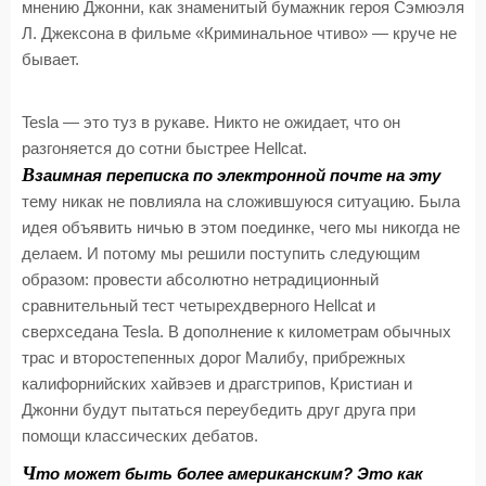
мнению Джонни, как знаменитый бумажник героя Сэмюэля
Л. Джексона в фильме «Криминальное чтиво» — круче не
бывает.
Tesla — это туз в рукаве. Никто не ожидает, что он
разгоняется до сотни быстрее Hellcat.
В
заимная переписка по электронной почте на эту
тему никак не повлияла на сложившуюся ситуацию. Была
идея объявить ничью в этом поединке, чего мы никогда не
делаем. И потому мы решили поступить следующим
образом: провести абсолютно нетрадиционный
сравнительный тест четырехдверного Hellcat и
сверхседана Tesla. В дополнение к километрам обычных
трас и второстепенных дорог Малибу, прибрежных
калифорнийских хайвэев и драгстрипов, Кристиан и
Джонни будут пытаться переубедить друг друга при
помощи классических дебатов.
Ч
то может быть более американским? Это как