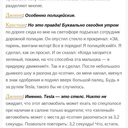
разделяют многие.
Д
жонни
: Особенно полицейские.
К
ристиан
: Но это правда! Буквально сегодня утром
по дороге сюда ко мне на светофоре подъехал сотрудник
дорожной полиции. Он опустил стекло и прокричал: «Эй,
парень, винтани мотор! Все в порядке! Я полицейский!». Я
сделал, как он просил. И он сказал: «Когда загорится
зеленый, покажи, на что способна эта малышка — я
придержу движение!». Так я и сделал. После небольшого
дымного шоу и разгона до «сотни», он меня нагнал, мигнул
в знак одобрения и поднял вверх большой палец. Будь я
за рулем Tesla, такого бы не случилось.
Д
жонни
: Именно. Tesla — это стелс. Никто не
ожидает, что этот автомобиль может ехать по спецполосе
при наличии в салоне только водителя; что «зеленый»
автомобиль может с места до «сотни» разогнаться за 3,2
секунды. Позвольте повторить: 3,2 секунды! Что, кстати,