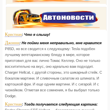
К
ристиан
: Что я слышу!
Д
жонни
: Не пойми меня неправильно, мне нравится
P85D, но все сводится к следующему: Tesla подобен
лучшему вегетарианскому блюду в мире, которое
приготовил для вас лично Томас Келлер. Оно не только
восхитительно на вкус, оно идеально вам подходит.
Charger Hellcat, с другой стороны, это шикарный стейк. С
бокалом мартини. И сливочным салатом из шпината. И
картошкой фри. И еще одним мартини. И с сигарой. И с
чизкейком. Отметая все сомнения, я бы выбрал только
Dodge.
К
ристиан
: Тогда получается следующая картина: