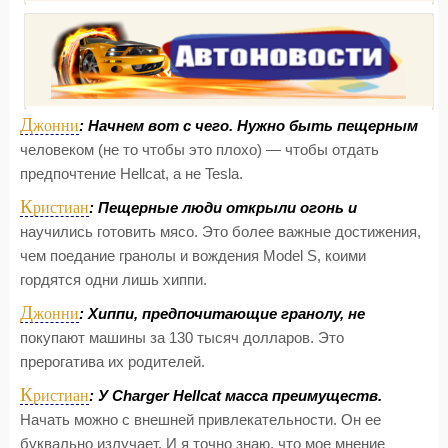
Д
жонни
: Начнем вот с чего. Нужно быть пещерным
человеком (не то чтобы это плохо) — чтобы отдать
предпочтение Hellcat, а не Tesla.
К
ристиан
: Пещерные люди открыли огонь и
научились готовить мясо. Это более важные достижения,
чем поедание гранолы и вождения Model S, коими
гордятся одни лишь хиппи.
Д
жонни
: Хиппи, предпочитающие гранолу, не
покупают машины за 130 тысяч долларов. Это
прерогатива их родителей.
К
ристиан
: У Charger Hellcat масса преимуществ.
Начать можно с внешней привлекательности. Он ее
буквально излучает. И я точно знаю, что мое мнение