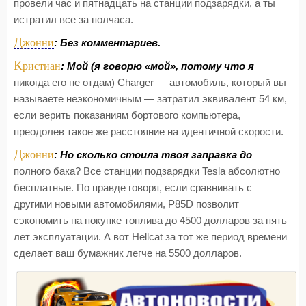
провели час и пятнадцать на станции подзарядки, а ты
истратил все за полчаса.
Д
жонни
: Без комментариев.
К
ристиан
: Мой (я говорю «мой», потому что я
никогда его не отдам) Charger — автомобиль, который вы
называете неэкономичным — затратил эквивалент 54 км,
если верить показаниям бортового компьютера,
преодолев такое же расстояние на идентичной скорости.
Д
жонни
: Но сколько стоила твоя заправка до
полного бака? Все станции подзарядки Tesla абсолютно
бесплатные. По правде говоря, если сравнивать с
другими новыми автомобилями, P85D позволит
сэкономить на покупке топлива до 4500 долларов за пять
лет эксплуатации. А вот Hellcat за тот же период времени
сделает ваш бумажник легче на 5500 долларов.