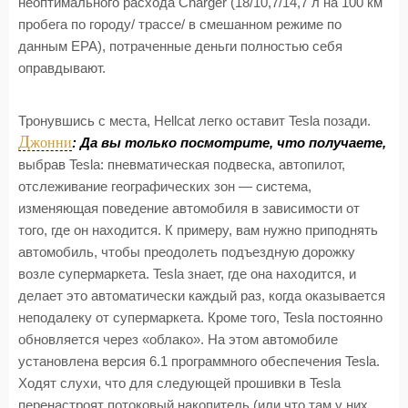
неоптимального расхода Charger (18/10,7/14,7 л на 100 км
пробега по городу/ трассе/ в смешанном режиме по
данным ЕРА), потраченные деньги полностью себя
оправдывают.
Тронувшись с места, Hellcat легко оставит Tesla позади.
Д
жонни
: Да вы только посмотрите, что получаете,
выбрав Tesla: пневматическая подвеска, автопилот,
отслеживание географических зон — система,
изменяющая поведение автомобиля в зависимости от
того, где он находится. К примеру, вам нужно приподнять
автомобиль, чтобы преодолеть подъездную дорожку
возле супермаркета. Tesla знает, где она находится, и
делает это автоматически каждый раз, когда оказывается
неподалеку от супермаркета. Кроме того, Tesla постоянно
обновляется через «облако». На этом автомобиле
установлена версия 6.1 программного обеспечения Tesla.
Ходят слухи, что для следующей прошивки в Tesla
перенастроят потоковый накопитель (или что там у них