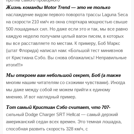
против самого проворного
Ж
изнь команды Motor Trend — это не только
наслаждение видом первого поворота трассы Laguna Seca
на скорости 210 км/ч из окна спорткара мощностью свыше
500 лошадиных сил. Но даже если это и так, мы все равно
каждую неделю получаем целый вагон писем, в которых
вы все расставляете по местам. К примеру, Боб Маркс
(штат Флорида) написал нам: «Большой тест минивэнов
от Кристиана Сэбо. Вы снова облажались! Неправильные
итоги!!!»
М
ы откроем вам небольшой секрет, Боб (а также
многим нашим читателям со схожими чувствами). Иногда
мы даже между собой не можем прийти к единому
мнению. И вот наглядный пример.
Т
от самый Кристиан Сэбо считает, что 707-
сильный Dodge Charger SRT Hellcat — самый дерзкий
американский седан всех времен. Это темная лошадка,
способная развить скорость 328 км/ч, с