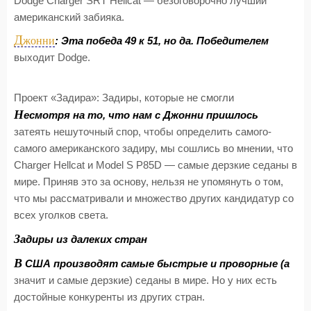
Dodge Charger SRT Hellcat — безоговорочно лучший
американский забияка.
Д
жонни
: Эта победа 49 к 51, но да. Победителем
выходит Dodge.
Проект «Задира»: Задиры, которые не смогли
Н
есмотря на то, что нам с Джонни пришлось
затеять нешуточный спор, чтобы определить самого-
самого американского задиру, мы сошлись во мнении, что
Charger Hellcat и Model S P85D — самые дерзкие седаны в
мире. Приняв это за основу, нельзя не упомянуть о том,
что мы рассматривали и множество других кандидатур со
всех уголков света.
З
адиры из далеких стран
В
США производят самые быстрые и проворные (а
значит и самые дерзкие) седаны в мире. Но у них есть
достойные конкуренты из других стран.