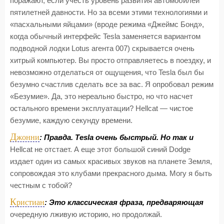
поражают, если учесть уровень развития автомобилей
пятилетней давности. Но за всеми этими технологиями и
«пасхальными яйцами» (вроде режима «Джеймс Бонд»,
когда обычный интерфейс Tesla заменяется вариантом
подводной лодки Lotus агента 007) скрывается очень
хитрый компьютер. Вы просто отправляетесь в поездку, и
невозможно отделаться от ощущения, что Tesla был бы
безумно счастлив сделать все за вас. Я опробовал режим
«Безумие». Да, это нереально быстро, но что насчет
остального времени эксплуатации? Hellcat — чистое
безумие, каждую секунду времени.
Д
жонни
: Правда. Tesla очень быстрый. Но так и
Hellcat не отстает. А еще этот большой синий Dodge
издает один из самых красивых звуков на планете Земля,
сопровождая это клубами прекрасного дыма. Могу я быть
честным с тобой?
К
ристиан
: Это классическая фраза, предваряющая
очередную лживую историю, но продолжай.