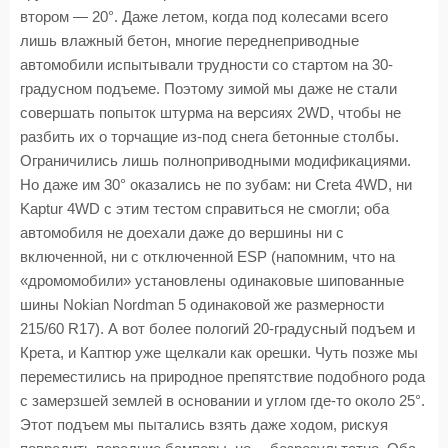
втором — 20°. Даже летом, когда под колесами всего
лишь влажный бетон, многие переднеприводные
автомобили испытывали трудности со стартом на 30-
градусном подъеме. Поэтому зимой мы даже не стали
совершать попыток штурма на версиях 2WD, чтобы не
разбить их о торчащие из-под снега бетонные столбы.
Ограничились лишь полноприводными модификациями.
Но даже им 30° оказались не по зубам: ни Creta 4WD, ни
Kaptur 4WD с этим тестом справиться не смогли; оба
автомобиля не доехали даже до вершины ни с
включенной, ни с отключенной ESP (напомним, что на
«дромомобили» установлены одинаковые шипованные
шины Nokian Nordman 5 одинаковой же размерности
215/60 R17). А вот более пологий 20-градусный подъем и
Крета, и Каптюр уже щелкали как орешки. Чуть позже мы
переместились на природное препятствие подобного рода
с замерзшей землей в основании и углом где-то около 25°.
Этот подъем мы пытались взять даже ходом, рискуя