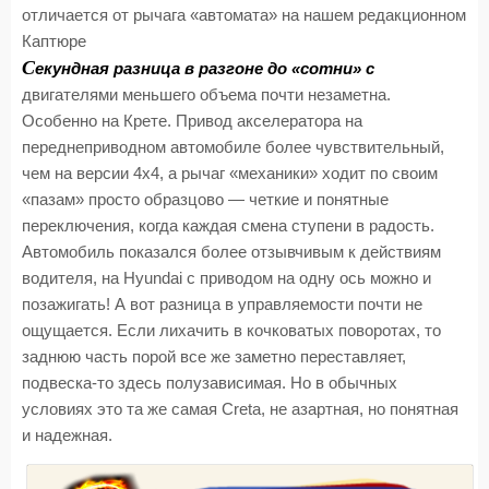
отличается от рычага «автомата» на нашем редакционном
Каптюре
С
екундная разница в разгоне до «сотни» с
двигателями меньшего объема почти незаметна.
Особенно на Крете. Привод акселератора на
переднеприводном автомобиле более чувствительный,
чем на версии 4х4, а рычаг «механики» ходит по своим
«пазам» просто образцово — четкие и понятные
переключения, когда каждая смена ступени в радость.
Автомобиль показался более отзывчивым к действиям
водителя, на Hyundai с приводом на одну ось можно и
позажигать! А вот разница в управляемости почти не
ощущается. Если лихачить в кочковатых поворотах, то
заднюю часть порой все же заметно переставляет,
подвеска-то здесь полузависимая. Но в обычных
условиях это та же самая Creta, не азартная, но понятная
и надежная.