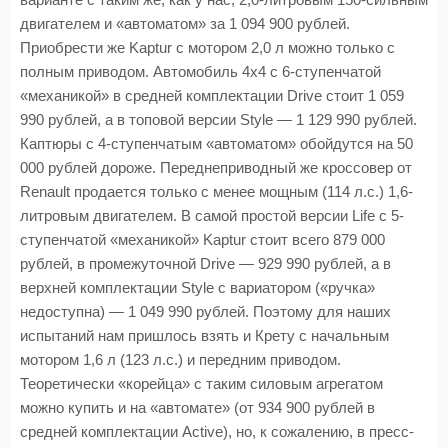
варианте с таким же, как у нас, 2,0-литровым 150-сильным
двигателем и «автоматом» за 1 094 900 рублей.
Приобрести же Kaptur с мотором 2,0 л можно только с
полным приводом. Автомобиль 4х4 с 6-ступенчатой
«механикой» в средней комплектации Drive стоит 1 059
990 рублей, а в топовой версии Style — 1 129 990 рублей.
Каптюры с 4-ступенчатым «автоматом» обойдутся на 50
000 рублей дороже. Переднеприводный же кроссовер от
Renault продается только с менее мощным (114 л.с.) 1,6-
литровым двигателем. В самой простой версии Life с 5-
ступенчатой «механикой» Kaptur стоит всего 879 000
рублей, в промежуточной Drive — 929 990 рублей, а в
верхней комплектации Style с вариатором («ручка»
недоступна) — 1 049 990 рублей. Поэтому для наших
испытаний нам пришлось взять и Крету с начальным
мотором 1,6 л (123 л.с.) и передним приводом.
Теоретически «корейца» с таким силовым агрегатом
можно купить и на «автомате» (от 934 900 рублей в
средней комплектации Active), но, к сожалению, в пресс-