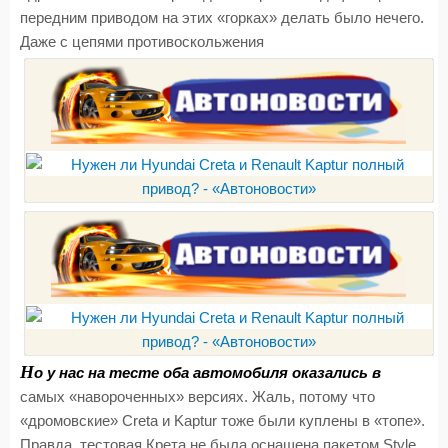
передним приводом на этих «горках» делать было нечего.
Даже с цепями противоскольжения
Н
о у нас на тесте оба автомобиля оказались в
самых «навороченных» версиях. Жаль, потому что
«дромовские» Creta и Kaptur тоже были куплены в «топе».
Правда, тестовая Крета не была оснащена пакетом Style,