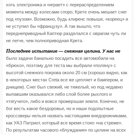
хоть электроника и «играет» с перераспределением
момента между колесами споро, Крете очень мешает снег
под «пузом». Возможно, будь клиренс повыше, «кореец» и
не уступил бы «французу». А так вышло, что
переднеприводный Каптюр разделался с оврагом чуть ли
не легче, чем полноприводная Крета.
П
оследнее испытание — снежная целина. У нас не
было задачи банально посадить все автомобили на
«брюхо», поэтому для теста мы выбрали «поляну» с
высотой снежного покрова около 20 см (хорошо видно, как
в некоторых местах Creta все же цепляет и бампером, и
днищем). Снег был свежий, не тяжелый, но под недавно
выпавшим оказывался либо слой более рыхлого и
«тягучего», либо и вовсе промерзшая земля. Конечно, не
бог весть какое бездорожье, но и наши подопытные
кроссоверы нельзя назвать настоящими внедорожниками,
как УАЗ Патриот, который все время стоял «на стреме».
По результатам часового «блуждания» по целине на всех