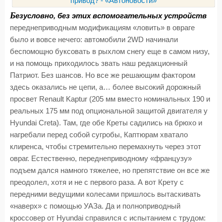
Б
езусловно, без этих вспомогательных устройств
переднеприводным модификациям «ловить» в овраге
было и вовсе нечего: автомобили 2WD начинали
беспомощно буксовать в рыхлом снегу еще в самом низу,
и на помощь приходилось звать наш редакционный
Патриот. Без шансов. Но все же решающим фактором
здесь оказались не цепи, а… более высокий дорожный
просвет Renault Kaptur (205 мм вместо номинальных 190 и
реальных 175 мм под опциональной защитой двигателя у
Hyundai Creta). Там, где обе Креты садились на брюхо и
нагребали перед собой сугробы, Каптюрам хватало
клиренса, чтобы стремительно перемахнуть через этот
овраг. Естественно, переднеприводному «французу»
подъем дался намного тяжелее, но препятствие он все же
преодолел, хотя и не с первого раза. А вот Крету с
передними ведущими колесами пришлось вытаскивать
«наверх» с помощью УАЗа. Да и полноприводный
кроссовер от Hyundai справился с испытанием с трудом: