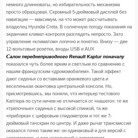
немного длинноваты, но избирательность механизма
просто образцовая. Скромный 5-дюймовый дисплей без
навигации — максимум, на что может рассчитывать
владелец Hyundai Creta. В солнечную погоду показания на
экранчике климат-контроля разглядеть непросто. Зато
управление «климатом» логично и понятно. Внизу — две
12-вольтовые розетки, входы USB и AUX
С
алон переднеприводного Renault Kaptur поначалу
показался чуть более ярким и светлым по сравнению с
нашим французским «дромомобилем». Такой эффект
дают сиденья со вставками оранжевого цвета и
веселенькая окантовка центральной консоли. Но,
присмотревшись, мы поняли, что интерьер тестового
Каптюра по сути ничем не отличается от «нашего»: те же
«тряпочные» сиденья с высокой спинкой, та же
«приборка» с цифровым спидометром и тот же 7-
дюймовый тачскрин по центру. И даже рычаг трансмиссии
оказался точно таким же: он одинаковый и для версий с