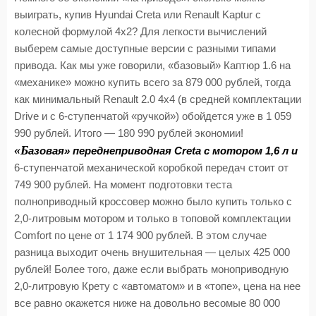
выиграть, купив Hyundai Creta или Renault Kaptur с
колесной формулой 4х2? Для легкости вычислений
выберем самые доступные версии с разными типами
привода. Как мы уже говорили, «базовый» Каптюр 1.6 на
«механике» можно купить всего за 879 000 рублей, тогда
как минимальный Renault 2.0 4х4 (в средней комплектации
Drive и с 6-ступенчатой «ручкой») обойдется уже в 1 059
990 рублей. Итого — 180 990 рублей экономии!
«Б
азовая» переднеприводная Creta с мотором 1,6 л и
6-ступенчатой механической коробкой передач стоит от
749 900 рублей. На момент подготовки теста
полноприводный кроссовер можно было купить только с
2,0-литровым мотором и только в топовой комплектации
Comfort по цене от 1 174 900 рублей. В этом случае
разница выходит очень внушительная — целых 425 000
рублей! Более того, даже если выбрать моноприводную
2,0-литровую Крету с «автоматом» и в «топе», цена на нее
все равно окажется ниже на довольно весомые 80 000