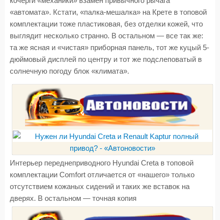
кочерги «механики» взамен привычного рычага
«автомата». Кстати, «палка-мешалка» на Крете в топовой
комплектации тоже пластиковая, без отделки кожей, что
выглядит несколько странно. В остальном — все так же:
та же ясная и «чистая» приборная панель, тот же куцый 5-
дюймовый дисплей по центру и тот же подслеповатый в
солнечную погоду блок «климата».
Интерьер переднеприводного Hyundai Creta в топовой
комплектации Comfort отличается от «нашего» только
отсутствием кожаных сидений и таких же вставок на
дверях. В остальном — точная копия