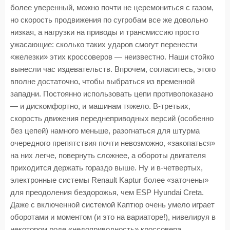
более уверенный, можно почти не церемониться с газом,
но скорость продвижения по сугробам все же довольно
низкая, а нагрузки на приводы и трансмиссию просто
ужасающие: сколько таких ударов смогут перенести
«железки» этих кроссоверов — неизвестно. Наши стойко
вынесли час издевательств. Впрочем, согласитесь, этого
вполне достаточно, чтобы выбраться из временной
западни. Постоянно использовать цепи противопоказано
— и дискомфортно, и машинам тяжело. В-третьих,
скорость движения переднеприводных версий (особенно
без цепей) намного меньше, разогнаться для штурма
очередного препятствия почти невозможно, «закопаться»
на них легче, повернуть сложнее, а обороты двигателя
приходится держать гораздо выше. Ну и в-четвертых,
электронные системы Renault Kaptur более «заточены»
для преодоления бездорожья, чем ESP Hyundai Creta.
Даже с включенной системой Каптюр очень умело играет
оборотами и моментом (и это на вариаторе!), нивелируя в
некотором роде «недоприводность» кроссовера.