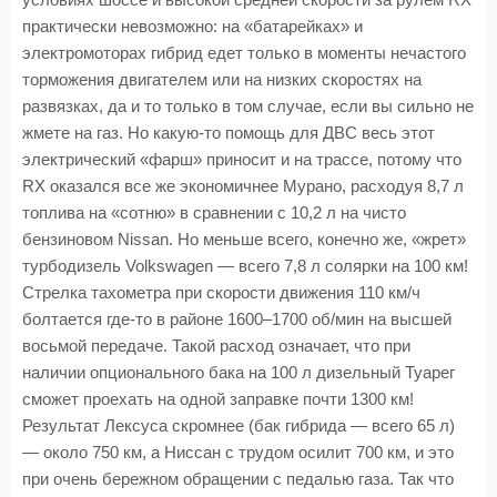
условиях шоссе и высокой средней скорости за рулем RX
практически невозможно: на «батарейках» и
электромоторах гибрид едет только в моменты нечастого
торможения двигателем или на низких скоростях на
развязках, да и то только в том случае, если вы сильно не
жмете на газ. Но какую-то помощь для ДВС весь этот
электрический «фарш» приносит и на трассе, потому что
RX оказался все же экономичнее Мурано, расходуя 8,7 л
топлива на «сотню» в сравнении с 10,2 л на чисто
бензиновом Nissan. Но меньше всего, конечно же, «жрет»
турбодизель Volkswagen — всего 7,8 л солярки на 100 км!
Стрелка тахометра при скорости движения 110 км/ч
болтается где-то в районе 1600–1700 об/мин на высшей
восьмой передаче. Такой расход означает, что при
наличии опционального бака на 100 л дизельный Туарег
сможет проехать на одной заправке почти 1300 км!
Результат Лексуса скромнее (бак гибрида — всего 65 л)
— около 750 км, а Ниссан с трудом осилит 700 км, и это
при очень бережном обращении с педалью газа. Так что