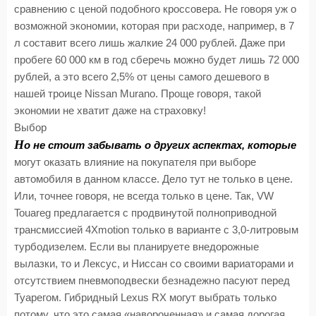
сравнению с ценой подобного кроссовера. Не говоря уж о
возможной экономии, которая при расходе, например, в 7
л составит всего лишь жалкие 24 000 рублей. Даже при
пробеге 60 000 км в год сберечь можно будет лишь 72 000
рублей, а это всего 2,5% от цены самого дешевого в
нашей троице Nissan Murano. Проще говоря, такой
экономии не хватит даже на страховку!
Выбор
Н
о не стоит забывать о других аспектах, которые
могут оказать влияние на покупателя при выборе
автомобиля в данном классе. Дело тут не только в цене.
Или, точнее говоря, не всегда только в цене. Так, VW
Touareg предлагается с продвинутой полноприводной
трансмиссией 4Xmotion только в варианте с 3,0-литровым
турбодизелем. Если вы планируете внедорожные
вылазки, то и Лексус, и Ниссан со своими вариаторами и
отсутствием пневмоподвески безнадежно пасуют перед
Туарегом. Гибридный Lexus RX могут выбрать только
потому, что это самая «навороченная» и самая дорогая