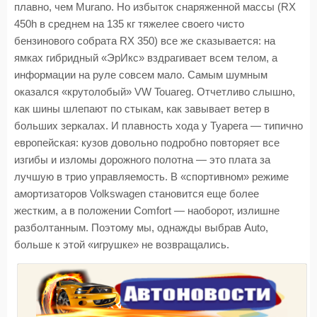
плавно, чем Murano. Но избыток снаряженной массы (RX
450h в среднем на 135 кг тяжелее своего чисто
бензинового собрата RX 350) все же сказывается: на
ямках гибридный «ЭрИкс» вздрагивает всем телом, а
информации на руле совсем мало. Самым шумным
оказался «крутолобый» VW Touareg. Отчетливо слышно,
как шины шлепают по стыкам, как завывает ветер в
больших зеркалах. И плавность хода у Туарега — типично
европейская: кузов довольно подробно повторяет все
изгибы и изломы дорожного полотна — это плата за
лучшую в трио управляемость. В «спортивном» режиме
амортизаторов Volkswagen становится еще более
жестким, а в положении Comfort — наоборот, излишне
разболтанным. Поэтому мы, однажды выбрав Auto,
больше к этой «игрушке» не возвращались.