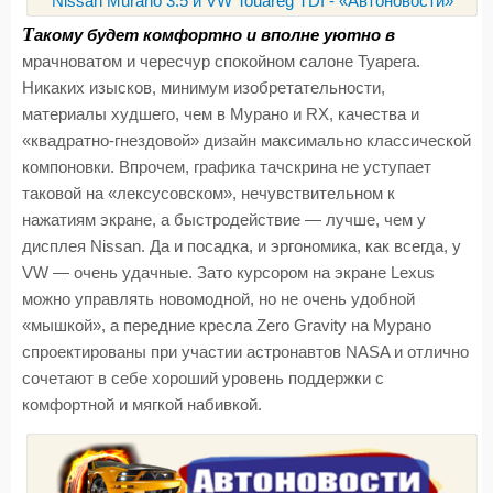
Т
акому будет комфортно и вполне уютно в
мрачноватом и чересчур спокойном салоне Туарега.
Никаких изысков, минимум изобретательности,
материалы худшего, чем в Мурано и RX, качества и
«квадратно-гнездовой» дизайн максимально классической
компоновки. Впрочем, графика тачскрина не уступает
таковой на «лексусовском», нечувствительном к
нажатиям экране, а быстродействие — лучше, чем у
дисплея Nissan. Да и посадка, и эргономика, как всегда, у
VW — очень удачные. Зато курсором на экране Lexus
можно управлять новомодной, но не очень удобной
«мышкой», а передние кресла Zero Gravity на Мурано
спроектированы при участии астронавтов NASA и отлично
сочетают в себе хороший уровень поддержки с
комфортной и мягкой набивкой.