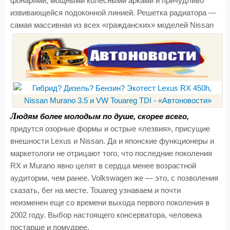
фонарями, мощными колесными арками и причудливо
извивающейся подоконной линией. Решетка радиатора —
самая массивная из всех «гражданских» моделей Nissan
Л
юдям более молодым по душе, скорее всего,
придутся озорные формы и острые «лезвия», присущие
внешности Lexus и Nissan. Да и японские функционеры и
маркетологи не отрицают того, что последние поколения
RX и Murano явно целят в сердца менее возрастной
аудитории, чем ранее. Volkswagen же — это, с позволения
сказать, бег на месте. Touareg узнаваем и почти
неизменен еще со времени выхода первого поколения в
2002 году. Выбор настоящего консерватора, человека
постарше и помудрее.