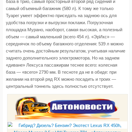
база в трио, самый просторный второй ряд сидений и
самый объемный багажник (580 л). К тому же только
Туарег умеет эффектно приседать на заднюю ось для
удобства погрузки и выгрузки поклажи. Погрузочная
площадка Мурано, наоборот, самая высокая, а полезный
объем — самый маленький (всего 454 л). «ЭрИкс» —
середнячок по объему багажного отделения: 539 л можно
считать очень достойным результатом, учитывая наличие
заднего дополнительного электромотора. Но на заднем
«диване» Лексуса пассажирам теснее всего: колесная
база — «всего» 2790 мм. В тесноте да не в обиде: при
желании на второй ряд RX можно посадить и троих —
центральный тоннель здесь полностью отсутствует.