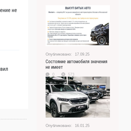
рение не
17.09.25
Состояние автомобиля значения
не имеет
авил
0
573
16.01.25