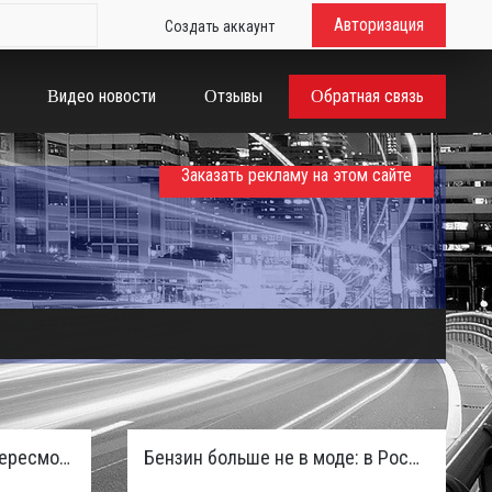
Авторизация
Создать аккаунт
Видео новости
Отзывы
Обратная связь
Заказать рекламу на этом сайте
Таможенная служба РФ пересмотрела правила ввоза машин из ЕАЭС и начисляет пени покупателям
Бензин больше не в моде: в России зафиксирован взрывной отказ от двигателей внутреннего сгорания