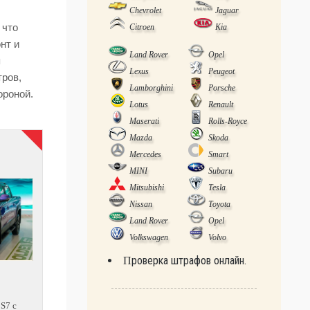
Chevrolet
Jaguar
 что
Citroen
Kia
нт и
Land Rover
Opel
я
Lexus
Peugeot
тров,
Lamborghini
Porsche
ороной.
Lotus
Renault
Maserati
Rolls-Royce
Mazda
Skoda
Mercedes
Smart
MINI
Subaru
Mitsubishi
Tesla
Nissan
Toyota
Land Rover
Opel
Volkswagen
Volvo
Проверка штрафов онлайн.
 S7 с