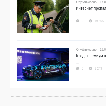
17.0
Интернет пропал
...
0
19 855
18.0
Когда премиум п
...
0
1 243