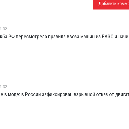
Добавить комм
1.32
жба РФ пересмотрела правила ввоза машин из ЕАЭС и начи
1.32
е в моде: в России зафиксирован взрывной отказ от двига