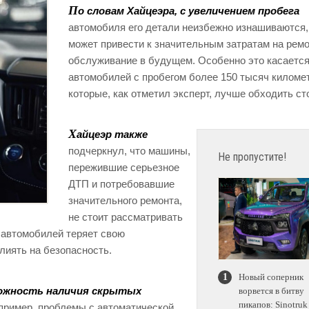
П
о словам Хайцеэра, с увеличением пробега
автомобиля его детали неизбежно изнашиваются,
может привести к значительным затратам на ремо
обслуживание в будущем. Особенно это касаетс
автомобилей с пробегом более 150 тысяч киломе
которые, как отметил эксперт, лучше обходить ст
Х
айцеэр также
подчеркнул, что машины,
Не пропустите!
пережившие серьезное
ДТП и потребовавшие
значительного ремонта,
не стоит рассматривать
х автомобилей теряет свою
лиять на безопасность.
Новый соперник
можность наличия скрытых
ворвется в битву
пикапов: Sinotruk
пример, проблемы с автоматической