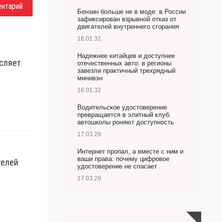
ентарий
Бензин больше не в моде: в России
зафиксирован взрывной отказ от
двигателей внутреннего сгорания
16.01.32
Надежнее китайцев и доступнее
сляет
отечественных авто: в регионы
завезли практичный трехрядный
минивэн
16.01.32
Водительское удостоверение
превращается в элитный клуб:
автошколы роняют доступность
17.03.29
Интернет пропал, а вместе с ним и
ваши права: почему цифровое
телей
удостоверение не спасает
17.03.29