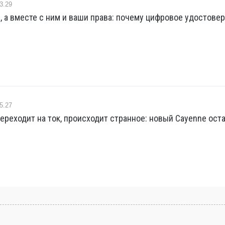
3.29
, а вместе с ним и ваши права: почему цифровое удостове
5.27
ереходит на ток, происходит странное: новый Cayenne ост