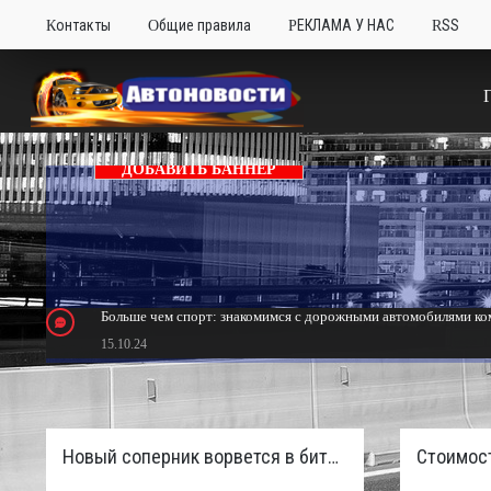
Контакты
Общие правила
РЕКЛАМА У НАС
RSS
ДОБАВИТЬ БАННЕР
Больше чем спорт: знакомимся с дорожными автомобилями ком
15.10.24
Тюнинг Mitsubishi Eclipse. Самый быстрый передний привод 
24.10.23
Новый соперник ворвется в битву пикапов: Sinotruk S7 с дизелем и 4×4 готовят к старту в России