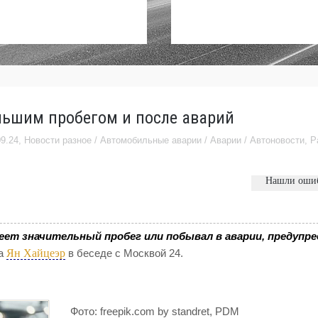
ольшим пробегом и после аварий
09.24,
Новости разное
/
Автомобильные аварии
/
Аварии
/
Автоновости
,
Р
Нашли оши
еет значительный пробег или побывал в аварии, предупре
Ян Хайцеэр
за
в беседе с Москвой 24.
Фото: freepik.com by standret, PDM