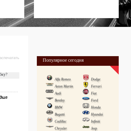
аспечатать
Популярное сегодня
бку?
Alfa Romeo
Dodge
Aston Martin
Ferrari
Audi
Fiat
дил
Bentley
Ford
BMW
Honda
Bugatti
Hyundai
Cadillac
Infiniti
Chrysler
Jeep