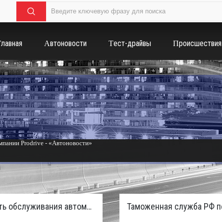
Главная
Автоновости
Тест-драйвы
Происшествия
пании Prodrive - «Автоновости»
России с бензиновым мотором - «Тюнинг и автоспорт»
Стоимость обслуживания автомобилей в России вырастет из-за дефицита кадров