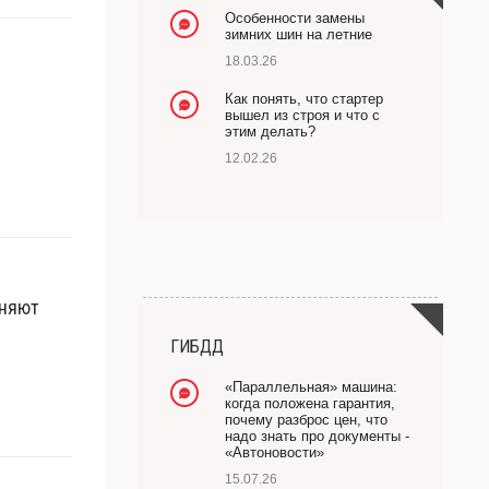
Особенности замены
зимних шин на летние
18.03.26
Как понять, что стартер
вышел из строя и что с
этим делать?
12.02.26
оняют
ГИБДД
«Параллельная» машина:
когда положена гарантия,
почему разброс цен, что
надо знать про документы -
«Автоновости»
15.07.26