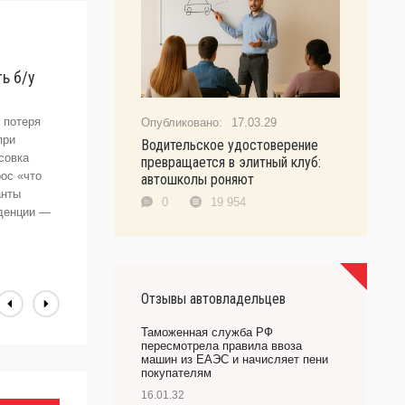
П
ь б/у
о
«
 потеря
У
17.03.29
при
н
Водительское удостоверение
совка
т
превращается в элитный клуб:
ос «что
ц
автошколы роняют
анты
а
0
19 954
нденции —
г
«
Т
Отзывы автовладельцев
Таможенная служба РФ
пересмотрела правила ввоза
машин из ЕАЭС и начисляет пени
покупателям
16.01.32