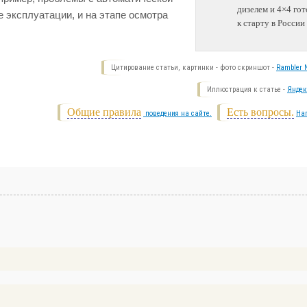
дизелем и 4×4 гот
е эксплуатации, и на этапе осмотра
к старту в России
Цитирование статьи, картинки - фото скриншот -
Rambler N
Иллюстрация к статье -
Яндек
Общие правила
Есть вопросы.
поведения на сайте.
На