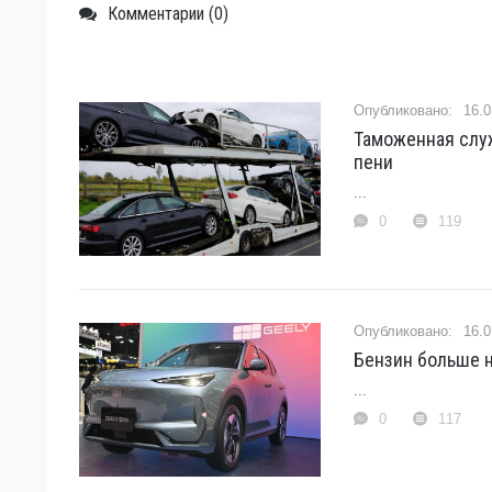
Комментарии (0)
16.0
Таможенная слу
пени
...
0
119
16.0
Бензин больше н
...
0
117