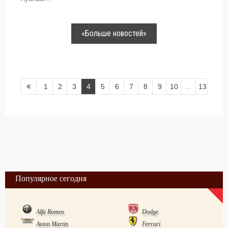
«Больше новостей»
1
2
3
4
5
6
7
8
9
10
...
13
Популярное сегодня
Alfa Romeo
Dodge
Aston Martin
Ferrari