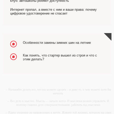
клуб: автошколы роняют доступность
Интернет пропал, а вместе с ним и ваши права: почему
цифровое удостоверение не спасает
Особенности замены зимних шин на летние
Как понять, что стартер вышел из строя и что с
этим делать?
-- Начинайте делать все, что вы можете сделать – и даже то, о чем можете хотя бы
мечтать.
-- Все дело в мыслях. Мысль — начало всего. И мыслями можно управлять. И
поэтому главное дело совершенствования: работать над мыслями.
-- Идите уверенно по направлению к мечте. Живите той жизнью, которую вы сами