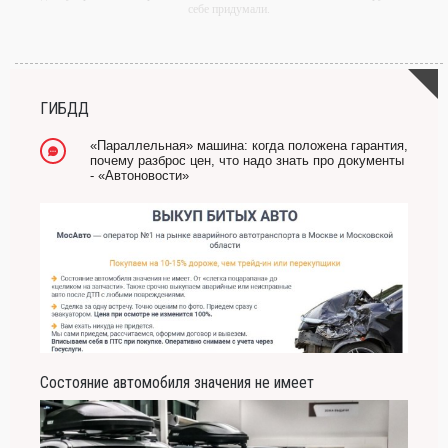
себе придумали.
-- Самое большое богатство — это ум. Самая большая нищета — глупость. Из
всех страхов самый пугающий — самолюбование.
-- Лучшее, что можно сделать с хорошим советом, это пропустить его мимо ушей.
Он никогда не бывает полезен никому, кроме того, кто его дал.
ГИБДД
-- Люблю давать советы и очень не люблю, когда их дают мне.
«Параллельная» машина: когда положена гарантия,
почему разброс цен, что надо знать про документы
- «Автоновости»
Состояние автомобиля значения не имеет