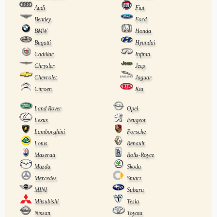
Audi
Fiat
Bentley
Ford
BMW
Honda
Bugatti
Hyundai
Cadillac
Infiniti
Chrysler
Jeep
Chevrolet
Jaguar
Citroen
Kia
Land Rover
Opel
Lexus
Peugeot
Lamborghini
Porsche
Lotus
Renault
Maserati
Rolls-Royce
Mazda
Skoda
Mercedes
Smart
MINI
Subaru
Mitsubishi
Tesla
Nissan
Toyota