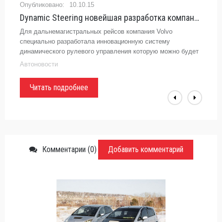
10.10.15
Dynamic Steering новейшая разработка компании Volvo - «Автоновости»
Для дальнемагистральных рейсов компания Volvo
специально разработала инновационную систему
динамического рулевого управления которую можно будет
установить на грузовики Volvo FH16 и Volvo FHТеперь
Автоновости
грузовики Volvo Trucks будут
Читать подробнее
Комментарии (0)
Добавить комментарий