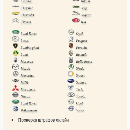
Cadillac
Infiniti
Chrysler
Jeep
Chevrolet
Jaguar
Citroen
Kia
Land Rover
Opel
Lexus
Peugeot
Lamborghini
Porsche
Lotus
Renault
Maserati
Rolls-Royce
Mazda
Skoda
Mercedes
Smart
MINI
Subaru
Mitsubishi
Tesla
Nissan
Toyota
Land Rover
Opel
Volkswagen
Volvo
Проверка штрафов онлайн.