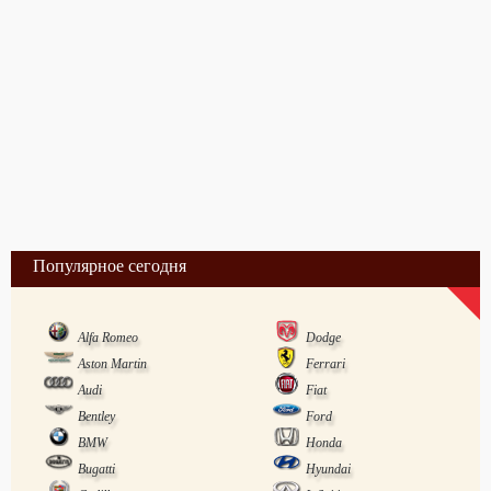
Популярное сегодня
Alfa Romeo
Dodge
Aston Martin
Ferrari
Audi
Fiat
Bentley
Ford
BMW
Honda
Bugatti
Hyundai