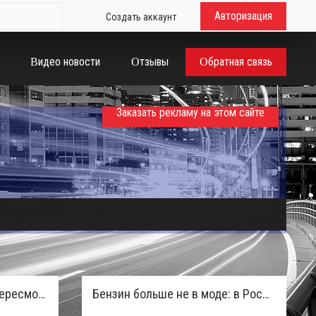
Авторизация
Создать аккаунт
Видео новости
Отзывы
Обратная связь
Заказать рекламу на этом сайте
Таможенная служба РФ пересмотрела правила ввоза машин из ЕАЭС и начисляет пени покупателям
Бензин больше не в моде: в России зафиксирован взрывной отказ от двигателей внутреннего сгорания