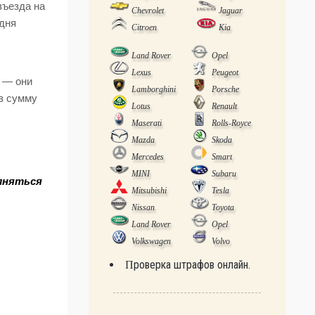
въезда на
Chevrolet
Jaguar
 дня
Citroen
Kia
Land Rover
Opel
Lexus
Peugeot
ь — они
Lamborghini
Porsche
 в сумму
Lotus
Renault
Maserati
Rolls-Royce
Mazda
Skoda
Mercedes
Smart
MINI
Subaru
олняться
Mitsubishi
Tesla
Nissan
Toyota
Land Rover
Opel
Volkswagen
Volvo
Проверка штрафов онлайн.