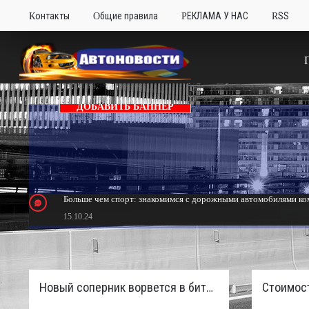
Контакты
Общие правила
РЕКЛАМА У НАС
RSS
ДОБАВИТЬ БАННЕР
Больше чем спорт: знакомимся с дорожными автомобилями ком
15.10.24
Тюнинг Mitsubishi Eclipse. Самый быстрый передний привод 
24.10.23
Новый соперник ворвется в битву пикапов: Sinotruk S7 с дизелем и 4×4 готовят к старту в России