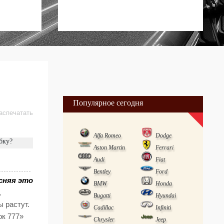
Популярное сегодня
аспечатать
Alfa Romeo
Dodge
бку?
Aston Martin
Ferrari
Audi
Fiat
Bentley
Ford
сняя это
BMW
Honda
,
Bugatti
Hyundai
ы растут.
Cadillac
Infiniti
ок 777»
Chrysler
Jeep