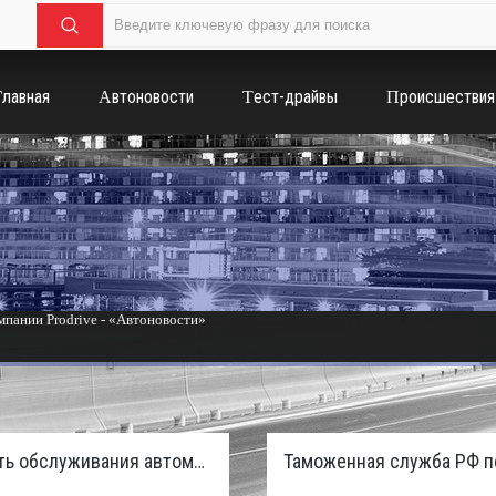
Главная
Автоновости
Тест-драйвы
Происшествия
пании Prodrive - «Автоновости»
России с бензиновым мотором - «Тюнинг и автоспорт»
Стоимость обслуживания автомобилей в России вырастет из-за дефицита кадров