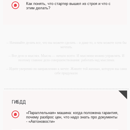
Как понять, что стартер вышел из строя и что с
этим делать?
-- Начинайте делать все, что вы можете сделать – и даже то, о чем можете хотя бы
мечтать.
-- Все дело в мыслях. Мысль — начало всего. И мыслями можно управлять. И
поэтому главное дело совершенствования: работать над мыслями.
-- Идите уверенно по направлению к мечте. Живите той жизнью, которую вы сами
себе придумали.
-- Самое большое богатство — это ум. Самая большая нищета — глупость. Из
всех страхов самый пугающий — самолюбование.
-- Лучшее, что можно сделать с хорошим советом, это пропустить его мимо ушей.
Он никогда не бывает полезен никому, кроме того, кто его дал.
ГИБДД
-- Люблю давать советы и очень не люблю, когда их дают мне.
«Параллельная» машина: когда положена гарантия,
почему разброс цен, что надо знать про документы
- «Автоновости»