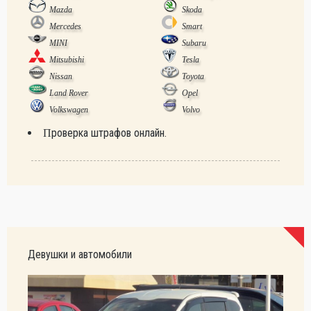
Mazda
Skoda
Mercedes
Smart
MINI
Subaru
Mitsubishi
Tesla
Nissan
Toyota
Land Rover
Opel
Volkswagen
Volvo
Проверка штрафов онлайн.
Девушки и автомобили