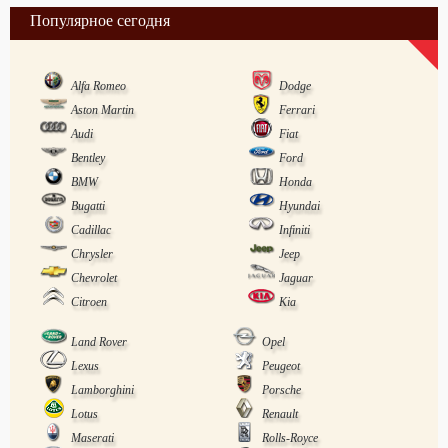
Популярное сегодня
Alfa Romeo
Dodge
Aston Martin
Ferrari
Audi
Fiat
Bentley
Ford
BMW
Honda
Bugatti
Hyundai
Cadillac
Infiniti
Chrysler
Jeep
Chevrolet
Jaguar
Citroen
Kia
Land Rover
Opel
Lexus
Peugeot
Lamborghini
Porsche
Lotus
Renault
Maserati
Rolls-Royce