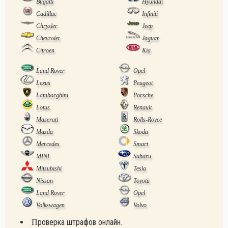
Bugatti
Hyundai
Cadillac
Infiniti
Chrysler
Jeep
Chevrolet
Jaguar
Citroen
Kia
Land Rover
Opel
Lexus
Peugeot
Lamborghini
Porsche
Lotus
Renault
Maserati
Rolls-Royce
Mazda
Skoda
Mercedes
Smart
MINI
Subaru
Mitsubishi
Tesla
Nissan
Toyota
Land Rover
Opel
Volkswagen
Volvo
Проверка штрафов онлайн.