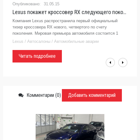
31.05.15
Lexus покажет кроссовер RX следующего поколения 1 апреля - «Автоновости»
Компания Lexus распространила первый официальный
тизер кроссовера RX нового, четвертого по счету
поколения. Мировая премьера автомобиля состоится 1
апреля на автосалоне в Нью-Йорке.
Lexus / Автосалоны / Автомобильные аварии
Читать подробнее
Комментарии (0)
Добавить комментарий