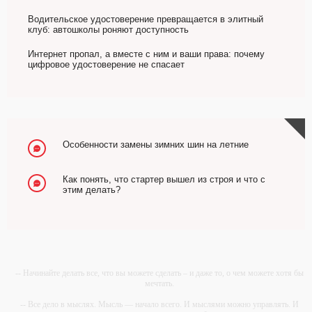
Водительское удостоверение превращается в элитный
клуб: автошколы роняют доступность
Интернет пропал, а вместе с ним и ваши права: почему
цифровое удостоверение не спасает
Особенности замены зимних шин на летние
Как понять, что стартер вышел из строя и что с
этим делать?
-- Начинайте делать все, что вы можете сделать – и даже то, о чем можете хотя бы
мечтать.
-- Все дело в мыслях. Мысль — начало всего. И мыслями можно управлять. И