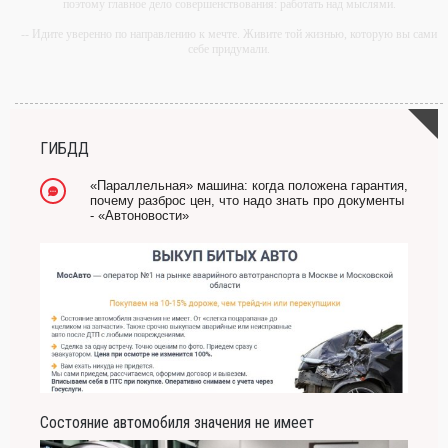
поэтому главное дело совершенствования: работать над мыслями.
-- Идите уверенно по направлению к мечте. Живите той жизнью, которую вы сами
себе придумали.
-- Самое большое богатство — это ум. Самая большая нищета — глупость. Из
всех страхов самый пугающий — самолюбование.
-- Лучшее, что можно сделать с хорошим советом, это пропустить его мимо ушей.
Он никогда не бывает полезен никому, кроме того, кто его дал.
ГИБДД
-- Люблю давать советы и очень не люблю, когда их дают мне.
«Параллельная» машина: когда положена гарантия,
почему разброс цен, что надо знать про документы
- «Автоновости»
Состояние автомобиля значения не имеет