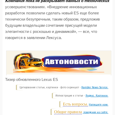
К
омпания пока не раскрывает данных о технических
усовершенствованиях. «Внедрение инновационных
разработок позволили сделать новый ES еще более
технически безупречным, таким образом, предложив
будущим владельцам сочетание присущей модели
элегантности с роскошью и динамикой», — все, что
говорится в заявлении Лексуса.
Тизер обновленного Lexus ES
Цитирование статьи, картинки - фото скриншот -
Rambler News Service.
Иллюстрация к статье -
Яндекс. Картинки.
Есть вопросы.
Напишите нам.
Общие правила
поведения на сайте.