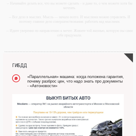
-- Начинайте делать все, что вы можете сделать – и даже то, о чем можете хотя бы
мечтать.
-- Все дело в мыслях. Мысль — начало всего. И мыслями можно управлять. И
поэтому главное дело совершенствования: работать над мыслями.
-- Идите уверенно по направлению к мечте. Живите той жизнью, которую вы сами
себе придумали.
-- Самое большое богатство — это ум. Самая большая нищета — глупость. Из
всех страхов самый пугающий — самолюбование.
-- Лучшее, что можно сделать с хорошим советом, это пропустить его мимо ушей.
Он никогда не бывает полезен никому, кроме того, кто его дал.
ГИБДД
-- Люблю давать советы и очень не люблю, когда их дают мне.
«Параллельная» машина: когда положена гарантия,
почему разброс цен, что надо знать про документы
- «Автоновости»