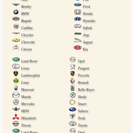
Bentley
Ford
BMW
Honda
Bugatti
Hyundai
Cadillac
Infiniti
Chrysler
Jeep
Chevrolet
Jaguar
Citroen
Kia
Land Rover
Opel
Lexus
Peugeot
Lamborghini
Porsche
Lotus
Renault
Maserati
Rolls-Royce
Mazda
Skoda
Mercedes
Smart
MINI
Subaru
Mitsubishi
Tesla
Nissan
Toyota
Land Rover
Opel