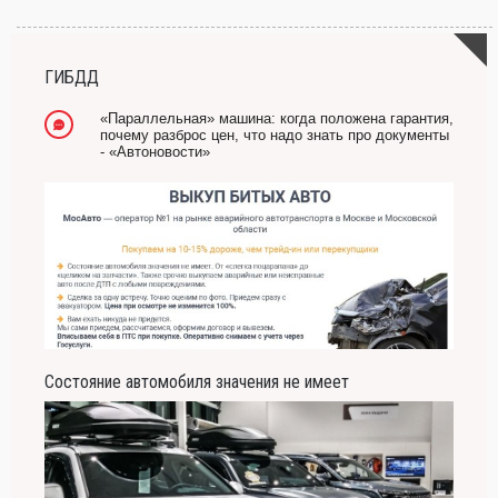
-- Самое большое богатство — это ум. Самая большая нищета — глупость. Из
всех страхов самый пугающий — самолюбование.
-- Лучшее, что можно сделать с хорошим советом, это пропустить его мимо ушей.
Он никогда не бывает полезен никому, кроме того, кто его дал.
ГИБДД
-- Люблю давать советы и очень не люблю, когда их дают мне.
«Параллельная» машина: когда положена гарантия,
почему разброс цен, что надо знать про документы
- «Автоновости»
Состояние автомобиля значения не имеет