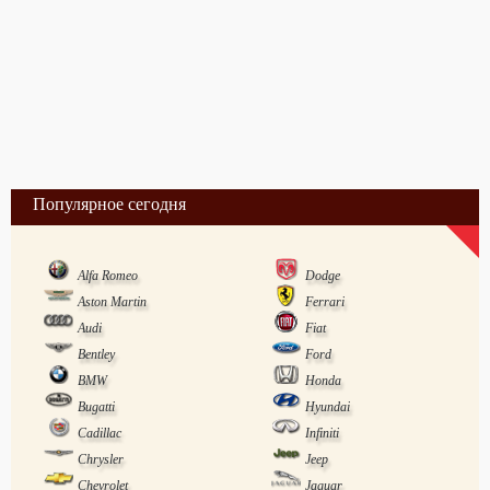
Популярное сегодня
Alfa Romeo
Dodge
Aston Martin
Ferrari
Audi
Fiat
Bentley
Ford
BMW
Honda
Bugatti
Hyundai
Cadillac
Infiniti
Chrysler
Jeep
Chevrolet
Jaguar