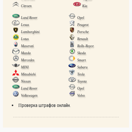
Citroen
Kia
Land Rover
Opel
Lexus
Peugeot
Lamborghini
Porsche
Lotus
Renault
Maserati
Rolls-Royce
Mazda
Skoda
Mercedes
Smart
MINI
Subaru
Mitsubishi
Tesla
Nissan
Toyota
Land Rover
Opel
Volkswagen
Volvo
Проверка штрафов онлайн.