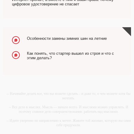
цифровое удостоверение не спасает
Особенности замены зимних шин на летние
Как понять, что стартер вышел из строя и что с
этим делать?
-- Начинайте делать все, что вы можете сделать – и даже то, о чем можете хотя бы
мечтать.
-- Все дело в мыслях. Мысль — начало всего. И мыслями можно управлять. И
поэтому главное дело совершенствования: работать над мыслями.
-- Идите уверенно по направлению к мечте. Живите той жизнью, которую вы сами
себе придумали.