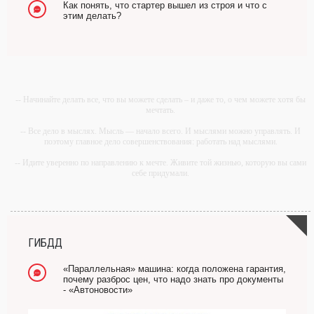
Как понять, что стартер вышел из строя и что с
этим делать?
-- Начинайте делать все, что вы можете сделать – и даже то, о чем можете хотя бы
мечтать.
-- Все дело в мыслях. Мысль — начало всего. И мыслями можно управлять. И
поэтому главное дело совершенствования: работать над мыслями.
-- Идите уверенно по направлению к мечте. Живите той жизнью, которую вы сами
себе придумали.
-- Самое большое богатство — это ум. Самая большая нищета — глупость. Из
всех страхов самый пугающий — самолюбование.
-- Лучшее, что можно сделать с хорошим советом, это пропустить его мимо ушей.
Он никогда не бывает полезен никому, кроме того, кто его дал.
ГИБДД
-- Люблю давать советы и очень не люблю, когда их дают мне.
«Параллельная» машина: когда положена гарантия,
почему разброс цен, что надо знать про документы
- «Автоновости»