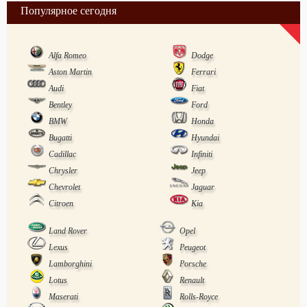
Популярное сегодня
Alfa Romeo
Dodge
Aston Martin
Ferrari
Audi
Fiat
Bentley
Ford
BMW
Honda
Bugatti
Hyundai
Cadillac
Infiniti
Chrysler
Jeep
Chevrolet
Jaguar
Citroen
Kia
Land Rover
Opel
Lexus
Peugeot
Lamborghini
Porsche
Lotus
Renault
Maserati
Rolls-Royce