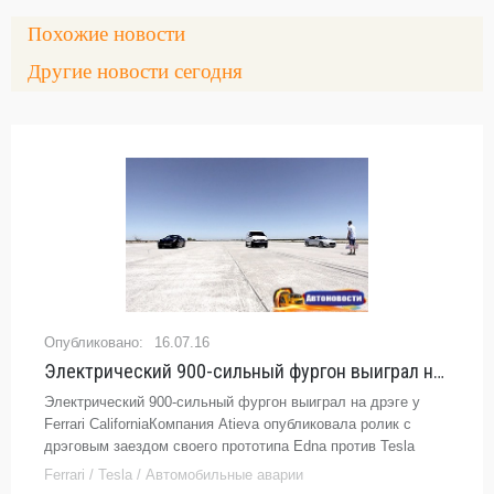
Похожие новости
Другие новости сегодня
16.07.16
Электрический 900-сильный фургон выиграл на дрэге у Ferrari California -
Электрический 900-сильный фургон выиграл на дрэге у
Ferrari CaliforniaКомпания Atieva опубликовала ролик с
дрэговым заездом своего прототипа Edna против Tesla
Model S и Ferrari California
Ferrari / Tesla / Автомобильные аварии