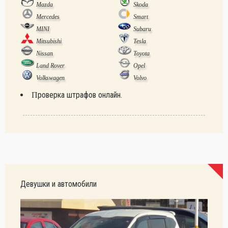
Mazda
Skoda
Mercedes
Smart
MINI
Subaru
Mitsubishi
Tesla
Nissan
Toyota
Land Rover
Opel
Volkswagen
Volvo
Проверка штрафов онлайн.
Девушки и автомобили