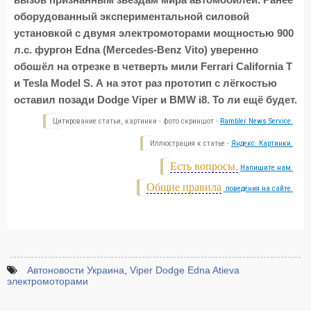
вызов признанным звёздам мира автомобилей. Ранее
оборудованный экспериментальной силовой
установкой с двумя электромоторами мощностью 900
л.с. фургон Edna (Mercedes-Benz Vito) уверенно
обошёл на отрезке в четверть мили Ferrari California T
и Tesla Model S. А на этот раз прототип с лёгкостью
оставил позади Dodge Viper и BMW i8. То ли ещё будет.
Цитирование статьи, картинки - фото скриншот -
Rambler News Service.
Иллюстрация к статье -
Яндекс. Картинки.
Есть вопросы.
Напишите нам.
Общие правила
поведения на сайте.
Автоновости Украина
,
Viper Dodge Edna Atieva
электромоторами