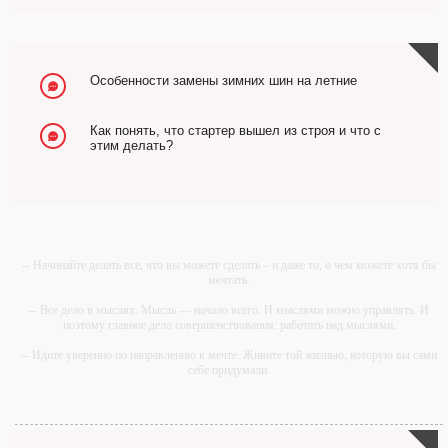
Особенности замены зимних шин на летние
Как понять, что стартер вышел из строя и что с
этим делать?
-- Начинайте делать все, что вы можете сделать – и даже то, о чем можете хотя бы
мечтать.
-- Все дело в мыслях. Мысль — начало всего. И мыслями можно управлять. И
поэтому главное дело совершенствования: работать над мыслями.
-- Идите уверенно по направлению к мечте. Живите той жизнью, которую вы сами
себе придумали.
-- Самое большое богатство — это ум. Самая большая нищета — глупость. Из
всех страхов самый пугающий — самолюбование.
-- Лучшее, что можно сделать с хорошим советом, это пропустить его мимо ушей.