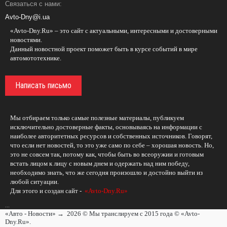
Связаться с нами:
Avto-Dny@i.ua
«Avto-Dny.Ru» – это сайт с актуальными, интересными и достоверными
новостями.
Данный новостной проект поможет быть в курсе событий в мире
автомототехнике.
Написать письмо
Мы отбираем только самые полезные материалы, публикуем
исключительно достоверные факты, основываясь на информации с
наиболее авторитетных ресурсов и собственных источников. Говорят,
что если нет новостей, то это уже само по себе – хорошая новость. Но,
это не совсем так, потому как, чтобы быть во всеоружии и готовым
встать лицом к лицу с новым днем и одержать над ним победу,
необходимо знать, что же сегодня произошло и достойно выйти из
любой ситуации.
Для этого и создан сайт -
«Avto-Dny.Ru»
...
«Авто - Новости»
→
2026
© Мы транслируем с 2015 года © «Avto-
Dny.Ru».