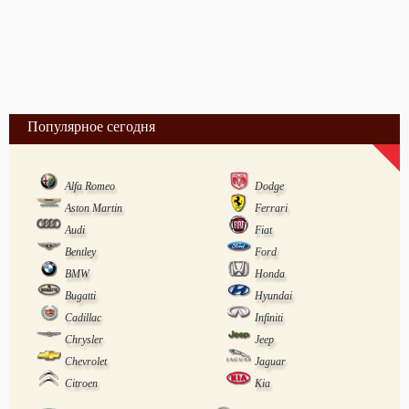
Популярное сегодня
Alfa Romeo
Dodge
Aston Martin
Ferrari
Audi
Fiat
Bentley
Ford
BMW
Honda
Bugatti
Hyundai
Cadillac
Infiniti
Chrysler
Jeep
Chevrolet
Jaguar
Citroen
Kia