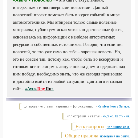
«
Авто
-
Новости
»
– это сайт с актуальными,
интересными и достоверными новостями. Данный
новостной проект поможет быть в курсе событий в мире
автомототехнике. Мы отбираем только самые полезные
материалы, публикуем исключительно достоверные факты,
основываясь на информации с наиболее авторитетных
ресурсов и собственных источников. Говорят, что если нет
новостей, то это уже само по себе – хорошая новость. Но,
это не совсем так, потому как, чтобы быть во всеоружии и
готовым встать лицом к лицу с новым днем и одержать над
ним победу, необходимо знать, что же сегодня произошло
и достойно выйти из любой ситуации. Для этого и создан
сайт -
«Avto-
Dny
.
Ru
»
Цитирование статьи, картинки - фото скриншот -
Rambler News Service.
Иллюстрация к статье -
Яндекс. Картинки.
Есть вопросы.
Напишите нам.
Общие правила
поведения на сайте.