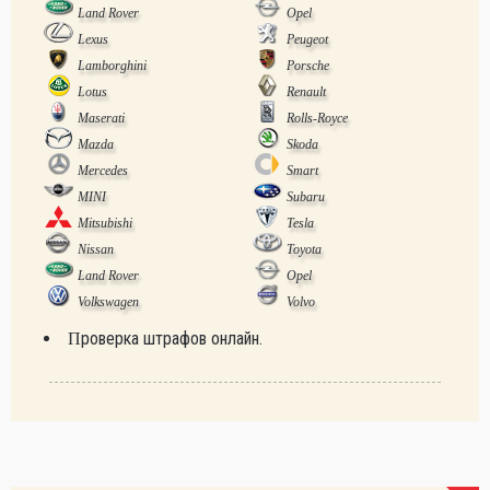
Land Rover
Opel
Lexus
Peugeot
Lamborghini
Porsche
Lotus
Renault
Maserati
Rolls-Royce
Mazda
Skoda
Mercedes
Smart
MINI
Subaru
Mitsubishi
Tesla
Nissan
Toyota
Land Rover
Opel
Volkswagen
Volvo
Проверка штрафов онлайн.