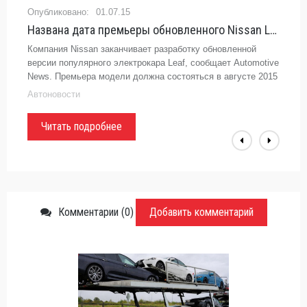
01.07.15
Названа дата премьеры обновленного Nissan Leaf - «Автоновости»
Компания Nissan заканчивает разработку обновленной
версии популярного электрокара Leaf, сообщает Automotive
News. Премьера модели должна состояться в августе 2015
года. Автомобиль получит новые аккумуляторы,
Автоновости
повышенной емкости.
Читать подробнее
Комментарии (0)
Добавить комментарий