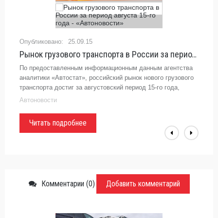
25.09.15
Рынок грузового транспорта в России за период августа 15-го года - «Автоновости»
По предоставленным информационным данным агентства
аналитики «Автостат», российский рынок нового грузового
транспорта достиг за августовский период 15-го года,
порядка 3-ех тысяч 900-та экземпляров. Данная
Автоновости
достигнутая отметка,
Читать подробнее
Комментарии (0)
Добавить комментарий