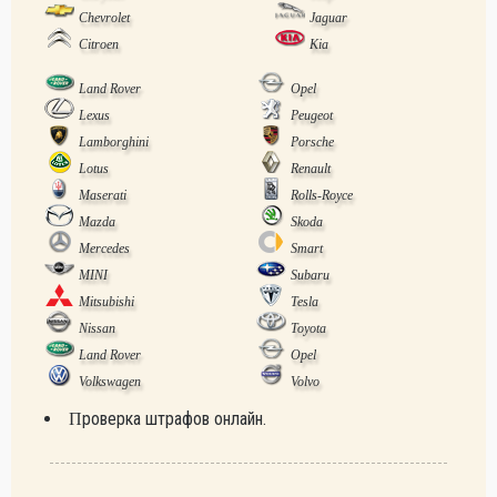
Chevrolet
Jaguar
Citroen
Kia
Land Rover
Opel
Lexus
Peugeot
Lamborghini
Porsche
Lotus
Renault
Maserati
Rolls-Royce
Mazda
Skoda
Mercedes
Smart
MINI
Subaru
Mitsubishi
Tesla
Nissan
Toyota
Land Rover
Opel
Volkswagen
Volvo
Проверка штрафов онлайн.