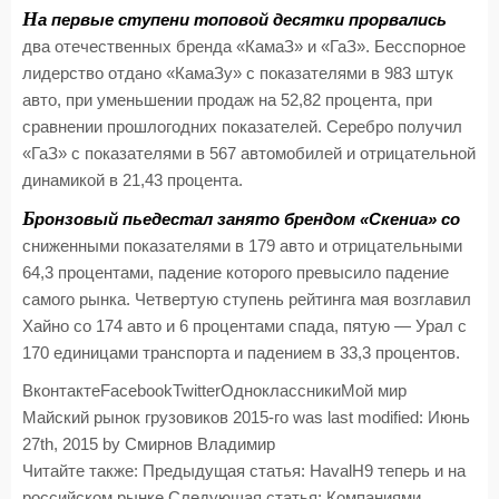
Н
а первые ступени топовой десятки прорвались
два отечественных бренда «КамаЗ» и «ГаЗ». Бесспорное
лидерство отдано «КамаЗу» с показателями в 983 штук
авто, при уменьшении продаж на 52,82 процента, при
сравнении прошлогодних показателей. Серебро получил
«ГаЗ» с показателями в 567 автомобилей и отрицательной
динамикой в 21,43 процента.
Б
ронзовый пьедестал занято брендом «Скениа» со
сниженными показателями в 179 авто и отрицательными
64,3 процентами, падение которого превысило падение
самого рынка. Четвертую ступень рейтинга мая возглавил
Хайно со 174 авто и 6 процентами спада, пятую — Урал с
170 единицами транспорта и падением в 33,3 процентов.
ВконтактеFacebookTwitterОдноклассникиМой мир
Майский рынок грузовиков 2015-го
was last modified:
Июнь
27th, 2015
by
Смирнов Владимир
Читайте также:
Предыдущая статья: HavalH9 теперь и на
российском рынке
Следующая статья: Компаниями