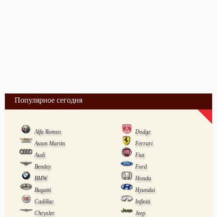
Популярное сегодня
Alfa Romeo
Dodge
Aston Martin
Ferrari
Audi
Fiat
Bentley
Ford
BMW
Honda
Bugatti
Hyundai
Cadillac
Infiniti
Chrysler
Jeep