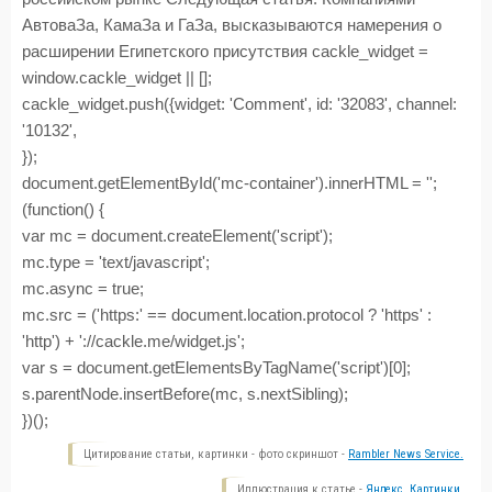
АвтоваЗа, КамаЗа и ГаЗа, высказываются намерения о
расширении Египетского присутствия
cackle_widget =
window.cackle_widget || [];
cackle_widget.push({widget: 'Comment', id: '32083', channel:
'10132',
});
document.getElementById('mc-container').innerHTML = '';
(function() {
var mc = document.createElement('script');
mc.type = 'text/jаvascript';
mc.async = true;
mc.src = ('https:' == document.location.protocol ? 'https' :
'http') + '://cackle.me/widget.js';
var s = document.getElementsByTagName('script')[0];
s.parentNode.insertBefore(mc, s.nextSibling);
})();
Цитирование статьи, картинки - фото скриншот -
Rambler News Service.
Иллюстрация к статье -
Яндекс. Картинки.