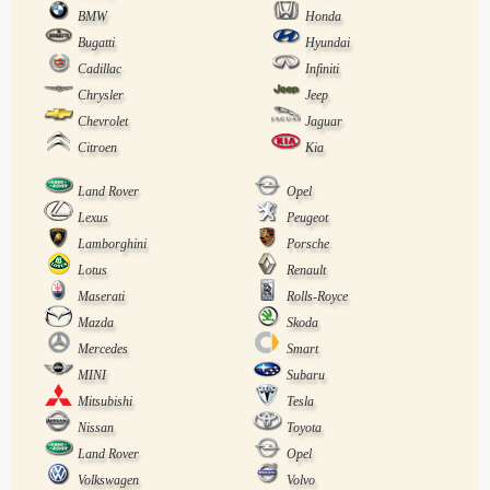
BMW
Honda
Bugatti
Hyundai
Cadillac
Infiniti
Chrysler
Jeep
Chevrolet
Jaguar
Citroen
Kia
Land Rover
Opel
Lexus
Peugeot
Lamborghini
Porsche
Lotus
Renault
Maserati
Rolls-Royce
Mazda
Skoda
Mercedes
Smart
MINI
Subaru
Mitsubishi
Tesla
Nissan
Toyota
Land Rover
Opel
Volkswagen
Volvo