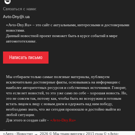
Связаться с нами:
Avto-Dny@i.ua
«Avto-Dny.Ru» – это сайт с актуальными, интересными и достоверными
новостями.
Данный новостной проект поможет быть в курсе событий в мире
автомототехнике.
Написать письмо
Мы отбираем только самые полезные материалы, публикуем
исключительно достоверные факты, основываясь на информации с
наиболее авторитетных ресурсов и собственных источников. Говорят,
что если нет новостей, то это уже само по себе – хорошая новость. Но,
это не совсем так, потому как, чтобы быть во всеоружии и готовым
встать лицом к лицу с новым днем и одержать над ним победу,
необходимо знать, что же сегодня произошло и достойно выйти из
любой ситуации.
Для этого и создан сайт -
«Avto-Dny.Ru»
...
«Авто - Новости»
→
2026
© Мы транслируем с 2015 года © «Avto-