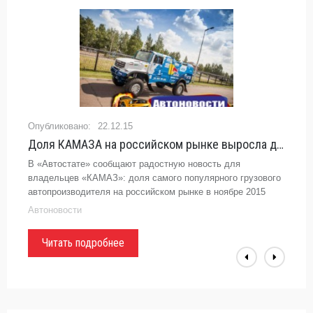
22.12.15
Доля КАМАЗА на российском рынке выросла до 40% - «Автоновости»
В «Автостате» сообщают радостную новость для
владельцев «КАМАЗ»: доля самого популярного грузового
автопроизводителя на российском рынке в ноябре 2015
года значительно выросла. Так, если в октябре 2015 года
Автоновости
доля «КАМАЗ» с
Читать подробнее