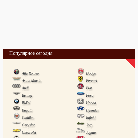
Популярное сегодня
Alfa Romeo
Dodge
Aston Martin
Ferrari
Audi
Fiat
Bentley
Ford
BMW
Honda
Bugatti
Hyundai
Cadillac
Infiniti
Chrysler
Jeep
Chevrolet
Jaguar