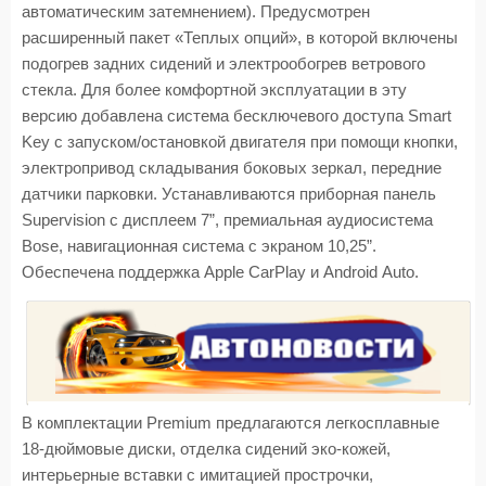
автоматическим затемнением). Предусмотрен
расширенный пакет «Теплых опций», в которой включены
подогрев задних сидений и электрообогрев ветрового
стекла. Для более комфортной эксплуатации в эту
версию добавлена система бесключевого доступа
Smart
Key
с запуском/остановкой двигателя при помощи кнопки,
электропривод складывания боковых зеркал, передние
датчики парковки. Устанавливаются приборная панель
Supervision
с дисплеем 7”, премиальная аудиосистема
Bose
, навигационная система с экраном 10,25”.
Обеспечена поддержка
Apple
CarPlay
и
Android
Auto
.
В комплектации
Premium
предлагаются легкосплавные
18-дюймовые диски, отделка сидений эко-кожей,
интерьерные вставки с имитацией прострочки,