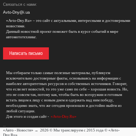
Связаться с нами:
Avto-Dny@i.ua
«Avto-Dny.Ru» – это сайт с актуальными, интересными и достоверными
новостями.
Данный новостной проект поможет быть в курсе событий в мире
автомототехнике.
Написать письмо
Мы отбираем только самые полезные материалы, публикуем
исключительно достоверные факты, основываясь на информации с
наиболее авторитетных ресурсов и собственных источников. Говорят,
что если нет новостей, то это уже само по себе – хорошая новость. Но,
это не совсем так, потому как, чтобы быть во всеоружии и готовым
встать лицом к лицу с новым днем и одержать над ним победу,
необходимо знать, что же сегодня произошло и достойно выйти из
любой ситуации.
Для этого и создан сайт -
«Avto-Dny.Ru»
...
«Авто - Новости»
→
2026
© Мы транслируем с 2015 года © «Avto-
Dny.Ru».