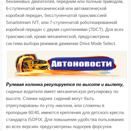
бензиновых двигателей, передним или полным приводом,
6-ступенчатой механической или автоматической
коробкой передач, бесступенчатой трансмиссией
Smartstream
IVT
, или 7-ступенчатой роботизированной
коробкой передач с двумя сцеплениями (7
DCT
). Для всех
трансмиссий, кроме механической, предусмотрена
система выбора режимов движения
Drive
Mode
Select
.
Р
улевая колонка регулируется по высоте и вылету,
сиденье водителя имеет механическую регулировку по
высоте. Спинки задних сидений могут быть
отрегулированы по углу наклона, или сложены в
пропорции 60:40, имеются крепления для детского кресла
стандарта
ISOFIX
. Для повышения удобства пользования
во всех версиях предусмотрены подогрев форсунок