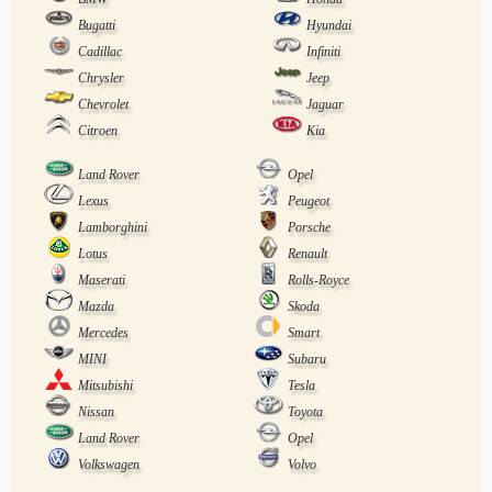
Bugatti
Hyundai
Cadillac
Infiniti
Chrysler
Jeep
Chevrolet
Jaguar
Citroen
Kia
Land Rover
Opel
Lexus
Peugeot
Lamborghini
Porsche
Lotus
Renault
Maserati
Rolls-Royce
Mazda
Skoda
Mercedes
Smart
MINI
Subaru
Mitsubishi
Tesla
Nissan
Toyota
Land Rover
Opel
Volkswagen
Volvo