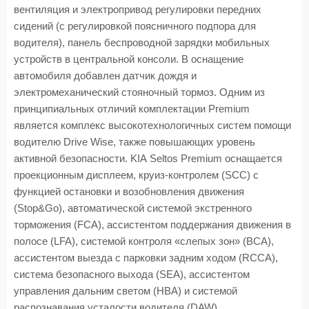
вентиляция и электропривод регулировки передних
сидений (с регулировкой поясничного подпора для
водителя), панель беспроводной зарядки мобильных
устройств в центральной консоли. В оснащение
автомобиля добавлен датчик дождя и
электромеханический стояночный тормоз. Одним из
принципиальных отличий комплектации
Premium
является комплекс высокотехнологичных систем помощи
водителю
Drive
Wise
, также повышающих уровень
активной безопасности.
KIA
Seltos
Premium
оснащается
проекционным дисплеем, круиз-контролем (
SCC
) с
функцией остановки и возобновления движения
(
Stop
&
Go
), автоматической системой экстренного
торможения (
FCA
), ассистентом поддержания движения в
полосе (
LFA
), системой контроля «слепых зон» (ВСА),
ассистентом выезда с парковки задним ходом (
RCCA
),
система безопасного выхода (
SEA
), ассистентом
управления дальним светом (НВА) и системой
распознавания усталости водителя (
DAW
).