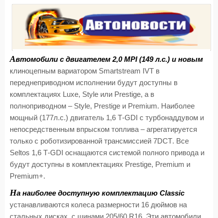
А
втомобили с двигателем 2,0
MPI
(149 л.с.) и новым
клиноцепным вариатором
Smartstream IVT
в
переднеприводном исполнении будут доступны в
комплектациях
Luxe
,
Style
или
Prestige
, а в
полноприводном –
Style
,
Prestige
и
Premium
. Наиболее
мощный (177л.с.) двигатель 1,6
T
-
GDI
с турбонаддувом и
непосредственным впрыском топлива – агрегатируется
только с роботизированной трансмиссией 7
DCT
. Все
Seltos
1,6
T
-
GDI
оснащаются системой полного привода и
будут доступны в комплектациях
Prestige
,
Premium
и
Premium
+.
Н
а наиболее доступную комплектацию
Classic
устанавливаются колеса размерности 16 дюймов на
стальных дисках, с шинами 205/60
R
16. Эти автомобили