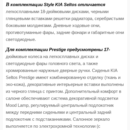
В
комплектации
Style
KIA
Seltos
отличается
легкосплавными 18-дюймовыми дисками, черными
глянцевыми вставками решетки радиатора, серебристыми
боковыми молдингами. Дневные ходовые огни,
противотуманные фары, задние фонари и габаритные огни
светодиодные.
Д
ля комплектации
Prestige
предусмотрены 17-
дюймовые колеса на легкосплавных дисках и
светодиодные фары головного света, а также
хромированные наружные дверные ручки. Сиденья
KIA
Seltos
Prestige
имеют комбинированную отделку (ткань и
эко-кожа), декоративные интерьерные вставки выполнены
из черного глянца с принтом. Дополнительный комфорт в
салоне обеспечивают система декоративной подсветки
Mood
Lamp
, регулируемый центральный подлокотник
между передними сиденьями и центральный задний
подлокотник с подстаканниками. Салонное зеркало
выполняется по электрохромной технологии (с