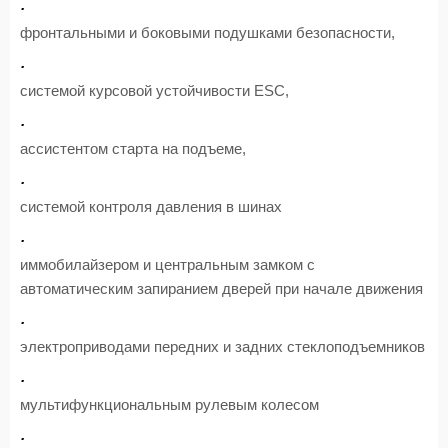
·
фронтальными и боковыми подушками безопасности,
·
системой курсовой устойчивости ESC,
·
ассистентом старта на подъеме,
·
системой контроля давления в шинах
·
иммобилайзером и центральным замком с
автоматическим запиранием дверей при начале движения
·
электроприводами передних и задних стеклоподъемников
·
мультифункциональн
ым
рулев
ым
колесо
м
·