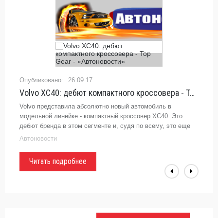
26.09.17
Volvo XC40: дебют компактного кроссовера - Top Gear - «Автоновости»
Volvo представила абсолютно новый автомобиль в
модельной линейке - компактный кроссовер XC40. Это
дебют бренда в этом сегменте и, судя по всему, это еще
далеко не финал.#Volvo#кроссоверЕсли вы продолжаете
Автоновости
считать, что Volvo -
Читать подробнее