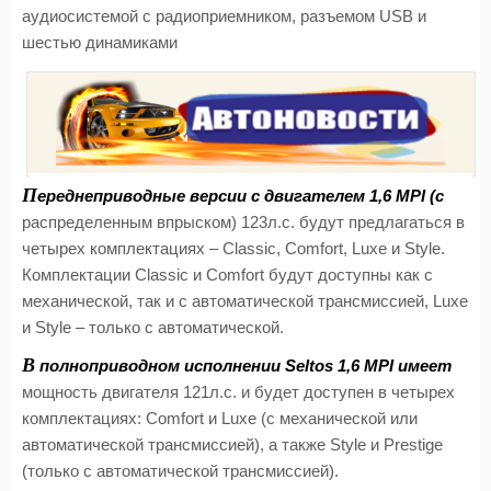
аудиосистемой с радиоприемником, разъемом
USB
и
шестью динамиками
П
ереднеприводные версии с двигателем 1,6
MPI
(с
распределенным впрыском) 123л.с. будут предлагаться в
четырех комплектациях –
Classic
,
Comfort
,
Luxe
и
Style
.
Комплектации
Classic
и
Comfort
будут доступны как с
механической, так и с автоматической трансмиссией,
Luxe
и
Style
– только с автоматической.
В
полноприводном исполнении
Seltos
1,6
MPI
имеет
мощность двигателя 121л.с. и будет доступен в четырех
комплектациях:
Comfort
и
Luxe
(с механической или
автоматической трансмиссией), а также
Style
и
Prestige
(только с автоматической трансмиссией).