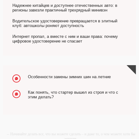
Надежнее китайцев и доступнее отечественных авто: в
регионы завезли практичный трехрядный минивэн
Водительское удостоверение превращается в элитный
клуб: автошколы роняют доступность
Интернет пропал, а вместе с ним и ваши права: почему
цифровое удостоверение не спасает
Особенности замены зимних шин на летние
Как понять, что стартер вышел из строя и что с
этим делать?
-- Начинайте делать все, что вы можете сделать – и даже то, о чем можете хотя бы
мечтать.