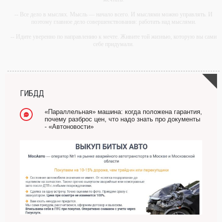
-- Все дело в мыслях. Мысль — начало всего. И мыслями можно управлять. И
поэтому главное дело совершенствования: работать над мыслями.
-- Идите уверенно по направлению к мечте. Живите той жизнью, которую вы сами
себе придумали.
-- Самое большое богатство — это ум. Самая большая нищета — глупость. Из
всех страхов самый пугающий — самолюбование.
-- Лучшее, что можно сделать с хорошим советом, это пропустить его мимо ушей.
Он никогда не бывает полезен никому, кроме того, кто его дал.
ГИБДД
-- Люблю давать советы и очень не люблю, когда их дают мне.
«Параллельная» машина: когда положена гарантия,
почему разброс цен, что надо знать про документы
- «Автоновости»