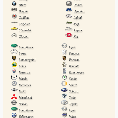
BMW
Honda
Bugatti
Hyundai
Cadillac
Infiniti
Chrysler
Jeep
Chevrolet
Jaguar
Citroen
Kia
Land Rover
Opel
Lexus
Peugeot
Lamborghini
Porsche
Lotus
Renault
Maserati
Rolls-Royce
Mazda
Skoda
Mercedes
Smart
MINI
Subaru
Mitsubishi
Tesla
Nissan
Toyota
Land Rover
Opel
Volkswagen
Volvo