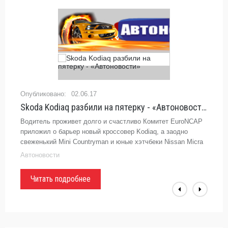
02.06.17
Skoda Kodiaq разбили на пятерку - «Автоновости»
Водитель проживет долго и счастливо Комитет EuroNCAP
приложил о барьер новый кроссовер Kodiaq, а заодно
свеженький Mini Countryman и юные хэтчбеки Nissan Micra
и Suzuki Swift. Гвоздь программы — удар в челюсть и в бок
Автоновости
Читать подробнее