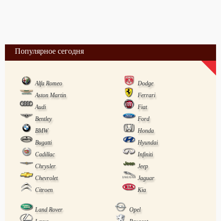
Популярное сегодня
Alfa Romeo
Dodge
Aston Martin
Ferrari
Audi
Fiat
Bentley
Ford
BMW
Honda
Bugatti
Hyundai
Cadillac
Infiniti
Chrysler
Jeep
Chevrolet
Jaguar
Citroen
Kia
Land Rover
Opel