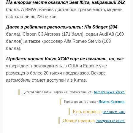
Н
а втором месте оказался Seat Ibiza, набравший 242
балла. А BMW 5-Series досталось третье место, модель
набрала лишь 226 очков.
Д
алее в рейтинге расположились: Kia Stinger (204
балла), Citroen C3 Aircross (171 балл), седан Audi A8 (169
баллов), а также кроссовер Alfa Romeo Stelvio (163
балла).
П
родажи нового Volvo XC40 еще не начались, но, как
утверждает производитель, в США и Европе уже
размещено более 20 тысяч предзаказов. Вскоре
автомобиль станет доступен и в Китае.
Цитирование статьи, картинки - фото скриншот -
Rambler News Service.
Иллюстрация к статье -
Яндекс. Картинки.
Есть вопросы.
Напишите нам.
Общие правила
поведения на сайте.