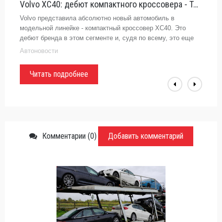
Volvo XC40: дебют компактного кроссовера - Top Gear - «Автоновости»
Volvo представила абсолютно новый автомобиль в
модельной линейке - компактный кроссовер XC40. Это
дебют бренда в этом сегменте и, судя по всему, это еще
далеко не финал.#Volvo#кроссоверЕсли вы продолжаете
Автоновости
считать, что Volvo -
Читать подробнее
Комментарии (0)
Добавить комментарий