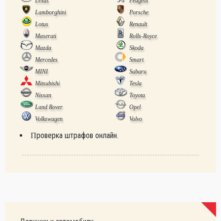
Lexus
Peugeot
Lamborghini
Porsche
Lotus
Renault
Maserati
Rolls-Royce
Mazda
Skoda
Mercedes
Smart
MINI
Subaru
Mitsubishi
Tesla
Nissan
Toyota
Land Rover
Opel
Volkswagen
Volvo
Проверка штрафов онлайн.