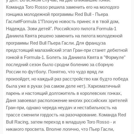
у дел. Во всяком случае, на две ближайшие гонки.
Команда Toro Rosso решила заменить его на молодого
гонщика молодежной программы Red Bull - Пьера
Гасли#Formula 1"Плохую новость принес я в твой дом,
Надежда. Зови детей". Российского пилота Formula-1
Даниила Квята решено заменить на пилота молодежной
программы Red Bull Пьера Гасли. Для француза
предстоящий малазийский этап Гран-при станет дебютной
гонкой в Formula-1. Болеть за Даниила Квята в "Формуле"
последний сезон было сродни болению за сборную
России по футболу. Понятно, что чудо вряд ли
произойдет, но каждый раз расстройство как будто победа
была уже в руках (на самом деле нет). Харизматичный
парень и настоящий долгожитель в королевских гонках,
Даня завоевал расположение многих российских зрителей
Гран-при, однако череда неудач и нестабильность на
трассе сменили гордость на разочарование. Команда Red
Bull Racing, затем переход в младшую Toro Rosso - и
никакого просвета. Вполне логично, что Пьер Гасли,