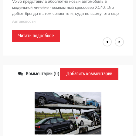
Volvo представила абсолютно новый автомобиль в
модельной линейке - компактный кроссовер XC40. Это
дебют бренда в этом сегменте и, судя по всему, это еще
далеко не финал.#Volvo#кроссоверЕсли вы продолжаете
Автоновости
считать, что Volvo -
Читать подробнее
Комментарии (0)
Добавить комментарий