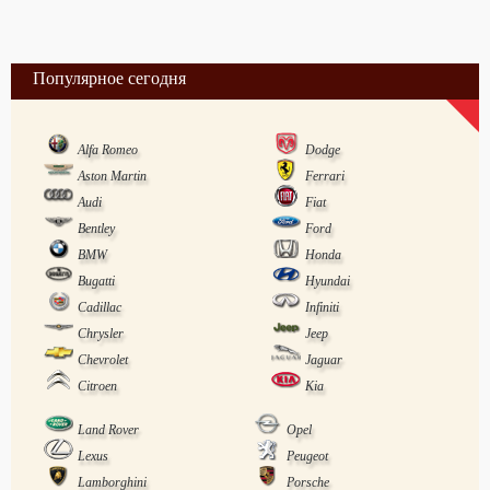
Популярное сегодня
Alfa Romeo
Dodge
Aston Martin
Ferrari
Audi
Fiat
Bentley
Ford
BMW
Honda
Bugatti
Hyundai
Cadillac
Infiniti
Chrysler
Jeep
Chevrolet
Jaguar
Citroen
Kia
Land Rover
Opel
Lexus
Peugeot
Lamborghini
Porsche