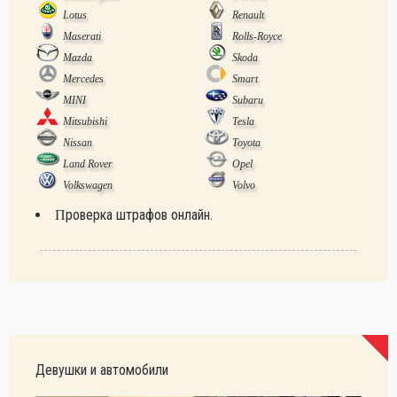
Lotus
Renault
Maserati
Rolls-Royce
Mazda
Skoda
Mercedes
Smart
MINI
Subaru
Mitsubishi
Tesla
Nissan
Toyota
Land Rover
Opel
Volkswagen
Volvo
Проверка штрафов онлайн.
Девушки и автомобили