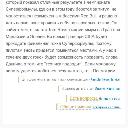
который показал отличные результате в чемпионате
Суперформулы, где он в этом году борется за титул, не
мог остаться незамеченным боссами Red Bull, и решено
дать парню шанс проявить себя во взрослых гонках. Он
займет место пилота Toro Rosso как минимум на Гран-при
Малайзии и Японии. Во время Гран-при США будет
проходить финальная гонка Суперформулы, поэтому
пилотам вновь придется поменяться местами. А у нас в
течение двух гонок будет возможность проверить слова
Даниила о том, что "техника подводит". Если молодому
пилоту удастся добиться результатов, то... Посмотрим.
Цитирование статьи, картинки - фото скриншот -
Rambler News Service.
Иллюстрация к статье -
Яндекс. Картинки.
Есть вопросы.
Напишите нам.
Общие правила
поведения на сайте.