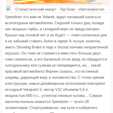
Speedster это вам не Volante, вдруг начавший казаться
всепогодным автомобилем. Сидений только два, позади
них мощные горбы, а складной верх не предусмотрен.
Крыши над головой нет и не будет — лови солнечные дни
и не забывай ставить Aston в гараж! А лучше, конечно,
иметь Shooting Brake в пару к беззастенчиво непрактичной
игрушке. Он тоже не стремится вместить больше двух
гомо сапиенсов, а его багажный отсек вряд ли обрадуется
холодильнику или сумкам из гипермаркета, но… какой
красивый автомобиль! Вернее сказать, это истинный
шедевр, дарующий веру в человечество. С точки зрения
конструкции, новые дизайнерские исполнения повторяют
исходный Vanquish S: мотор V12 объемом 5,9 л
мощностью 600 л.с., углепластиковые кузова… Самым
малочисленным окажется Speedster — всего 28
экземпляров. Спортуниверсал, как купе и кабриолет,