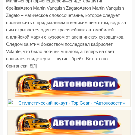
Martin#спорткар#спецверсия#спидстер#шутинг
брейк#Aston Martin Vanquish ZagatoAston Martin Vanquish
Zagato – магическое словосочетание, которое следует
произносить с придыханием и великим пиететом, ведь за
ним скрывается один из красивейших автомобилей
английской марки с кузовом от апеннинских кузовщиков.
Следом за этим божеством последовал кабриолет
Volante, что было логичным шагом, а теперь на свет
появился спидстер и… шутинг-брейк. Вот это по-
британски! 8[/i]