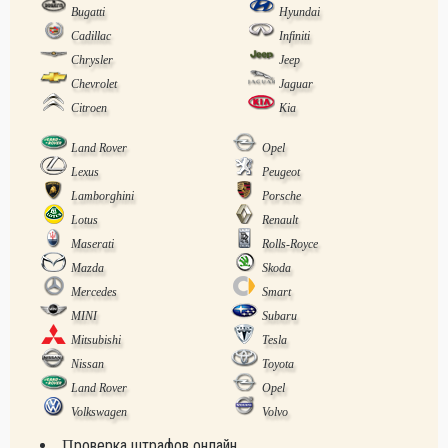
Bugatti
Hyundai
Cadillac
Infiniti
Chrysler
Jeep
Chevrolet
Jaguar
Citroen
Kia
Land Rover
Opel
Lexus
Peugeot
Lamborghini
Porsche
Lotus
Renault
Maserati
Rolls-Royce
Mazda
Skoda
Mercedes
Smart
MINI
Subaru
Mitsubishi
Tesla
Nissan
Toyota
Land Rover
Opel
Volkswagen
Volvo
Проверка штрафов онлайн.