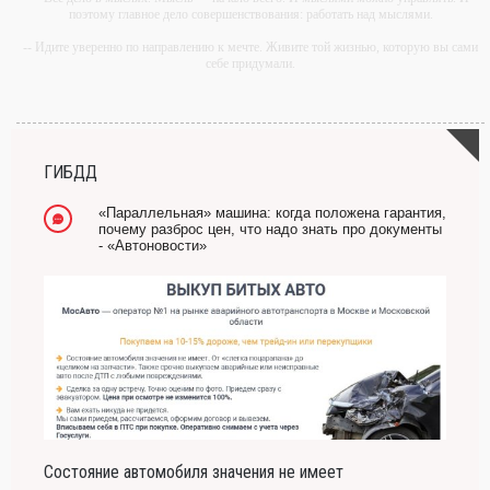
поэтому главное дело совершенствования: работать над мыслями.
-- Идите уверенно по направлению к мечте. Живите той жизнью, которую вы сами
себе придумали.
-- Самое большое богатство — это ум. Самая большая нищета — глупость. Из
всех страхов самый пугающий — самолюбование.
-- Лучшее, что можно сделать с хорошим советом, это пропустить его мимо ушей.
Он никогда не бывает полезен никому, кроме того, кто его дал.
ГИБДД
-- Люблю давать советы и очень не люблю, когда их дают мне.
«Параллельная» машина: когда положена гарантия,
почему разброс цен, что надо знать про документы
- «Автоновости»
Состояние автомобиля значения не имеет