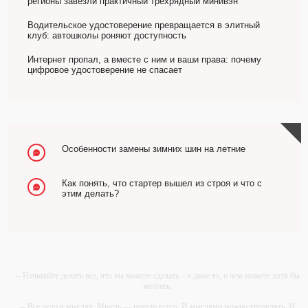
регионы завезли практичный трехрядный минивэн
Водительское удостоверение превращается в элитный
клуб: автошколы роняют доступность
Интернет пропал, а вместе с ним и ваши права: почему
цифровое удостоверение не спасает
Особенности замены зимних шин на летние
Как понять, что стартер вышел из строя и что с
этим делать?
-- Начинайте делать все, что вы можете сделать – и даже то, о чем можете хотя бы
мечтать.
-- Все дело в мыслях. Мысль — начало всего. И мыслями можно управлять. И