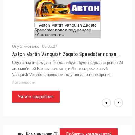
06.05.17
Aston Martin Vanquish Zagato Speedster попал под рендер - «Автоновости»
Слухи подтверждают, когда-нибудь будет сделано ровно 28
автомобилей Как вы помните, и без того роскошный
Vanquish Volante в прошлом году попал в поле зрения
Zagato, которая представила 99 углеводородных
Автоновости
автомобилей из
Читать подробнее
Комментарии (0)
Добавить комментарий