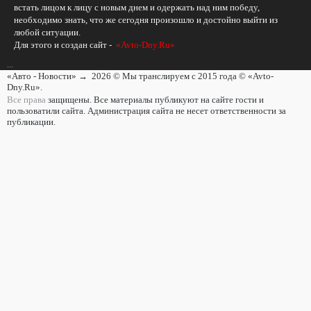
встать лицом к лицу с новым днем и одержать над ним победу,
необходимо знать, что же сегодня произошло и достойно выйти из
любой ситуации.
Для этого и создан сайт -
«Avto-Dny.Ru»
...
«Авто - Новости»
→
2026
© Мы транслируем с 2015 года © «Avto-
Dny.Ru».
Все права
защищены. Все материалы публикуют на сайте гости и
пользоватили сайта. Администрация сайта не несет ответственности за
публикации.