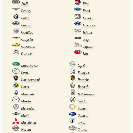
Audi
Fiat
Bentley
Ford
BMW
Honda
Bugatti
Hyundai
Cadillac
Infiniti
Chrysler
Jeep
Chevrolet
Jaguar
Citroen
Kia
Land Rover
Opel
Lexus
Peugeot
Lamborghini
Porsche
Lotus
Renault
Maserati
Rolls-Royce
Mazda
Skoda
Mercedes
Smart
MINI
Subaru
Mitsubishi
Tesla
Nissan
Toyota