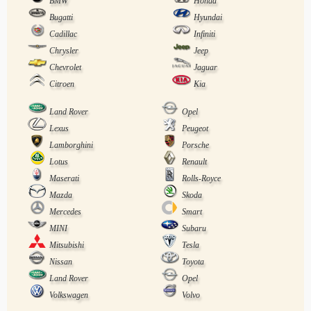
BMW
Honda
Bugatti
Hyundai
Cadillac
Infiniti
Chrysler
Jeep
Chevrolet
Jaguar
Citroen
Kia
Land Rover
Opel
Lexus
Peugeot
Lamborghini
Porsche
Lotus
Renault
Maserati
Rolls-Royce
Mazda
Skoda
Mercedes
Smart
MINI
Subaru
Mitsubishi
Tesla
Nissan
Toyota
Land Rover
Opel
Volkswagen
Volvo