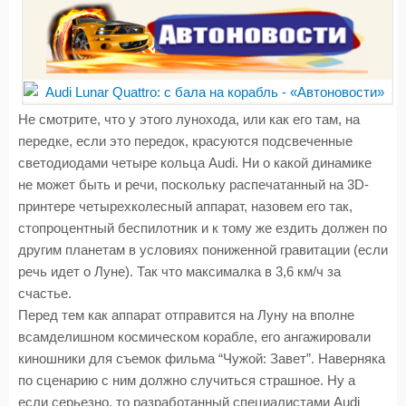
Не смотрите, что у этого лунохода, или как его там, на
передке, если это передок, красуются подсвеченные
светодиодами четыре кольца Audi. Ни о какой динамике
не может быть и речи, поскольку распечатанный на 3D-
принтере четырехколесный аппарат, назовем его так,
стопроцентный беспилотник и к тому же ездить должен по
другим планетам в условиях пониженной гравитации (если
речь идет о Луне). Так что максималка в 3,6 км/ч за
счастье.
Перед тем как аппарат отправится на Луну на вполне
всамделишном космическом корабле, его ангажировали
киношники для съемок фильма “Чужой: Завет”. Наверняка
по сценарию с ним должно случиться страшное. Ну а
если серьезно, то разработанный специалистами Audi