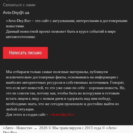
Связаться с нами:
Avto-Dny@i.ua
«Avto-Dny.Ru» – это сайт с актуальными, интересными и достоверными
новостями.
Данный новостной проект поможет быть в курсе событий в мире
автомототехнике.
Написать письмо
Мы отбираем только самые полезные материалы, публикуем
исключительно достоверные факты, основываясь на информации с
наиболее авторитетных ресурсов и собственных источников. Говорят,
что если нет новостей, то это уже само по себе – хорошая новость. Но,
это не совсем так, потому как, чтобы быть во всеоружии и готовым
встать лицом к лицу с новым днем и одержать над ним победу,
необходимо знать, что же сегодня произошло и достойно выйти из
любой ситуации.
Для этого и создан сайт -
«Avto-Dny.Ru»
...
«Авто - Новости»
→
2026
© Мы транслируем с 2015 года © «Avto-
Dny.Ru».