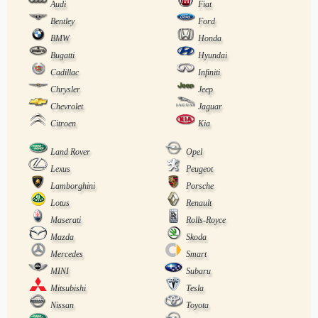
Audi
Fiat
Bentley
Ford
BMW
Honda
Bugatti
Hyundai
Cadillac
Infiniti
Chrysler
Jeep
Chevrolet
Jaguar
Citroen
Kia
Land Rover
Opel
Lexus
Peugeot
Lamborghini
Porsche
Lotus
Renault
Maserati
Rolls-Royce
Mazda
Skoda
Mercedes
Smart
MINI
Subaru
Mitsubishi
Tesla
Nissan
Toyota