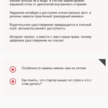
Бензин больше не в моде: в России зафиксирован
взрывной отказ от двигателей внутреннего сгорания
Надежнее китайцев и доступнее отечественных авто: в
регионы завезли практичный трехрядный минивэн
Водительское удостоверение превращается в элитный
клуб: автошколы роняют доступность
Интернет пропал, а вместе с ним и ваши права: почему
цифровое удостоверение не спасает
Особенности замены зимних шин на летние
Как понять, что стартер вышел из строя и что с
этим делать?