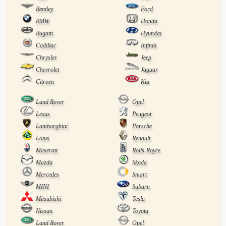
Bentley
Ford
BMW
Honda
Bugatti
Hyundai
Cadillac
Infiniti
Chrysler
Jeep
Chevrolet
Jaguar
Citroen
Kia
Land Rover
Opel
Lexus
Peugeot
Lamborghini
Porsche
Lotus
Renault
Maserati
Rolls-Royce
Mazda
Skoda
Mercedes
Smart
MINI
Subaru
Mitsubishi
Tesla
Nissan
Toyota
Land Rover
Opel