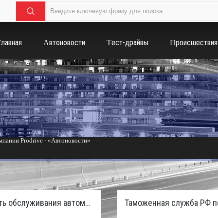
Главная
Автоновости
Тест-драйвы
Происшествия
пании Prodrive - «Автоновости»
России с бензиновым мотором - «Тюнинг и автоспорт»
Стоимость обслуживания автомобилей в России вырастет из-за дефицита кадров