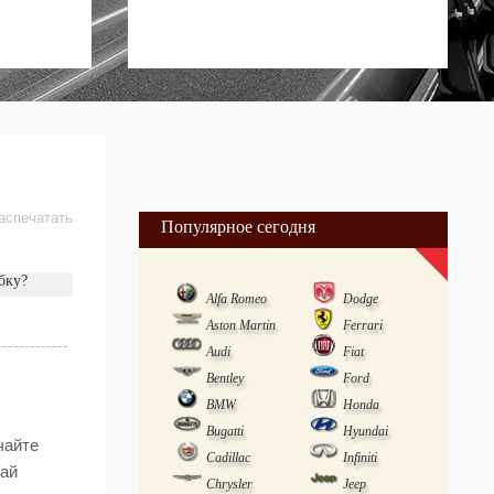
аспечатать
Популярное сегодня
бку?
Alfa Romeo
Dodge
Aston Martin
Ferrari
Audi
Fiat
Bentley
Ford
BMW
Honda
Bugatti
Hyundai
чайте
Cadillac
Infiniti
рай
Chrysler
Jeep