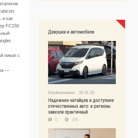
аталогов
ubicon.
 и как
eep FC150
Девушки и автомобили
ьный
ngler.
й пикап с
ла —
16.01.32
Надежнее китайцев и доступнее
отечественных авто: в регионы
завезли практичный
0
295