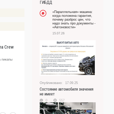
ГИБДД
-- Лучшее, что можно сделать с хорошим советом,
это пропустить его мимо ушей. Он никогда не бывает
«Параллельная» машина:
полезен никому, кроме того, кто его дал.
когда положена гарантия,
почему разброс цен, что
-- Люблю давать советы и очень не люблю, когда их
надо знать про документы -
дают мне.
«Автоновости»
15.07.26
па Crew
J
к
«
а пикапы
К
п
п
д
17.09.25
ш
Состояние автомобиля значения
с
не имеет
D
0
557