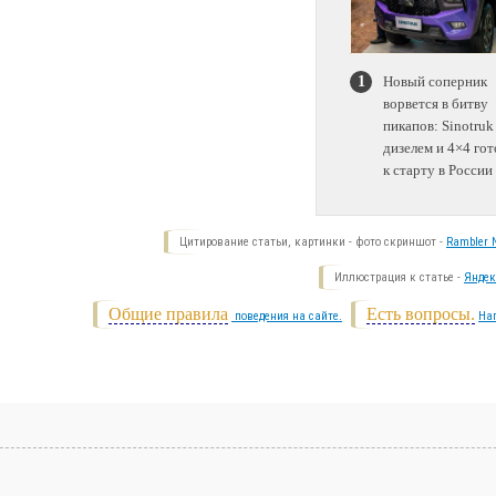
Новый соперник
ворвется в битву
пикапов: Sinotruk
дизелем и 4×4 гот
к старту в России
Цитирование статьи, картинки - фото скриншот -
Rambler N
Иллюстрация к статье -
Яндек
Общие правила
Есть вопросы.
поведения на сайте.
На