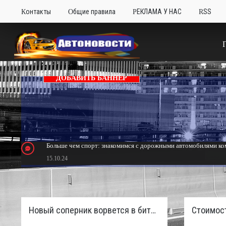
Контакты
Общие правила
РЕКЛАМА У НАС
RSS
ДОБАВИТЬ БАННЕР
Больше чем спорт: знакомимся с дорожными автомобилями ком
15.10.24
Тюнинг Mitsubishi Eclipse. Самый быстрый передний привод 
24.10.23
Новый соперник ворвется в битву пикапов: Sinotruk S7 с дизелем и 4×4 готовят к старту в России