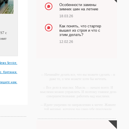
Особенности замены
зимних шин на летние
18.03.26
Как понять, что стартер
вышел из строя и что с
 S7 с
этим делать?
овят
12.02.26
ews Service.
с. Картинки.
-- Начинайте делать все, что вы можете сделать – и
даже то, о чем можете хотя бы мечтать.
пишите нам.
-- Все дело в мыслях. Мысль — начало всего. И
мыслями можно управлять. И поэтому главное дело
совершенствования: работать над мыслями.
-- Идите уверенно по направлению к мечте. Живите
той жизнью, которую вы сами себе придумали.
-- Самое большое богатство — это ум. Самая
большая нищета — глупость. Из всех страхов самый
пугающий — самолюбование.