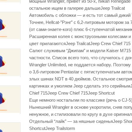
мощный Wrangler, привет из 50-х, пикап Renegade 
остальное ищем в галерее дальшеJeep Trailcat
Автомобиль с обложки — и есть тот самый дикий 
Точнее, Hellcat-”Рэнг” с 6,2-литровым мотором за 
(от сами-знаете-кого) плюс 6-ступенчатой механи
Расширенная колея с монструозными колесами и
цвет прилагаютсяJeep TrailcatJeep Crew Chief 715
Салют служивым “Джипам” и модели Kaiser M715 и
частности. Список всего того, что случилось с д
Wrangler Unlimited, не поддается набору. Поэтом
о 3,6-литровом Pentastar с пятиступенчатым авто
злых шинах NDT в 40 дюймов. Остальное смотри
картинках и умоляем Jeep сделать это серийным
Chief 715Jeep Crew Chief 715Jeep Shortcut
Еще немного ностальгии по классике (речь о CJ-5)
Нынешний Wrangler в основе укоротили, сняв поп
ненужное, и стилизовали по кругу в духе оригинал
Отдельный “лайк” — за няшные сиденьяJeep Shor
ShortcutJeep Trailstorm