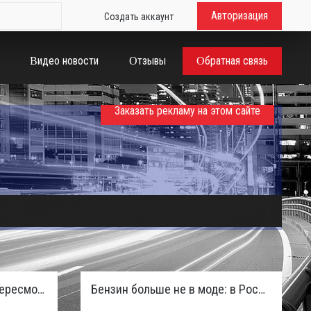
Авторизация
Создать аккаунт
Видео новости
Отзывы
Обратная связь
Заказать рекламу на этом сайте
Таможенная служба РФ пересмотрела правила ввоза машин из ЕАЭС и начисляет пени покупателям
Бензин больше не в моде: в России зафиксирован взрывной отказ от двигателей внутреннего сгорания