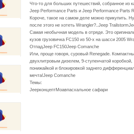
Что-то для больших путешествий, собранное из к
Jeep Performance Parts и Jeep Performance Parts R
Короче, такое на самом деле можно прикупить. Ну,
после этого не хотеть Wrangler?..Jeep TrailstormJ
Самая необычная модель в отряде. Это оригинал
кузов грузовичка FC150 из 50-х на шасси 2005 Wra
ОтпадJeep FC150Jeep Comanche
Или, проще говоря, суровый Renegade. Компактны
двухлитровым дизелем, 9-ступенчатой коробкой,
понижайкой и блокировкой заднего дифференциа
мечта!Jeep Comanche
Темы:
JeepконцептМоавпасхальное сафари