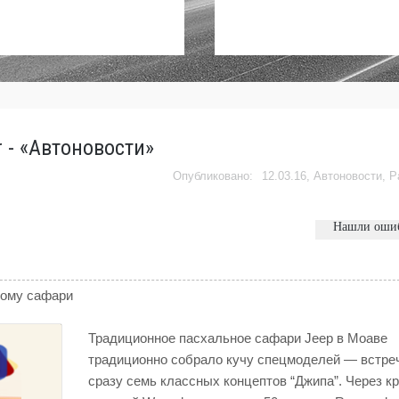
 - «Автоновости»
12.03.16,
Автоновости
,
Р
Нашли оши
ному сафари
Традиционное пасхальное сафари Jeep в Моаве
традиционно собрало кучу спецмоделей — встре
сразу семь классных концептов “Джипа”. Через к