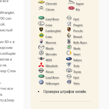
и все
Chevrolet
Jaguar
Citroen
Kia
Wrangler.
700 сил
Land Rover
Opel
кой.
Lexus
Peugeot
 кислый
Lamborghini
Porsche
Lotus
Renault
з 60-х в
Maserati
Rolls-Royce
онорским
Mazda
Skoda
у сообщим
Mercedes
Smart
матом и
MINI
Subaru
м на
Mitsubishi
Tesla
Jeep Crew
Nissan
Toyota
Land Rover
Opel
.
Volkswagen
Volvo
утно все
Проверка штрафов онлайн.
а.
tcutJeep