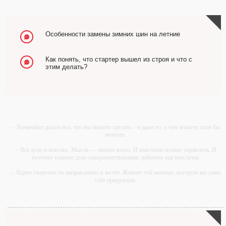
Особенности замены зимних шин на летние
Как понять, что стартер вышел из строя и что с
этим делать?
-- Начинайте делать все, что вы можете сделать – и даже то, о чем можете хотя бы
мечтать.
-- Все дело в мыслях. Мысль — начало всего. И мыслями можно управлять. И
поэтому главное дело совершенствования: работать над мыслями.
-- Идите уверенно по направлению к мечте. Живите той жизнью, которую вы сами
себе придумали.
-- Самое большое богатство — это ум. Самая большая нищета — глупость. Из
всех страхов самый пугающий — самолюбование.
-- Лучшее, что можно сделать с хорошим советом, это пропустить его мимо ушей.
Он никогда не бывает полезен никому, кроме того, кто его дал.