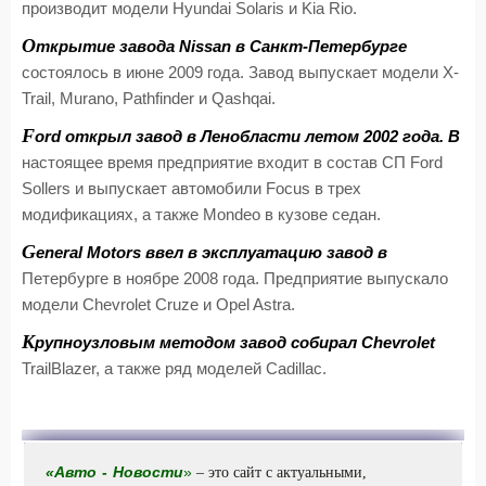
производит модели Hyundai Solaris и Kia Rio.
О
ткрытие завода Nissan в Санкт-Петербурге
состоялось в июне 2009 года. Завод выпускает модели X-
Trail, Murano, Pathfinder и Qashqai.
F
ord
открыл завод в Ленобласти летом 2002 года. В
настоящее время предприятие входит в состав СП Ford
Sollers и выпускает автомобили Focus в трех
модификациях, а также Mondeo в кузове седан.
G
eneral Motors
ввел в эксплуатацию завод в
Петербурге в ноябре 2008 года. Предприятие выпускало
модели Chevrolet Cruze и Opel Astra.
К
рупноузловым методом завод собирал Chevrolet
TrailBlazer, а также ряд моделей
Cadillac
.
«
Авто
-
Новости
»
– это сайт с актуальными,