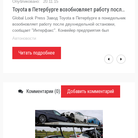
20.11.15
Toyota в Петербурге возобновляет работу после двухнедельной остановки -
Global Look Press Завод Toyota в Петербурге в понедельник
возобновляет работу после двухнедельной остановки,
сообщает "Интерфакс". Конвейер предприятия был
остановлен 2 ноября 2015 года. Как ранее сообщали в
Автоновости
Читать подробнее
Комментарии (0)
Добавить комментарий