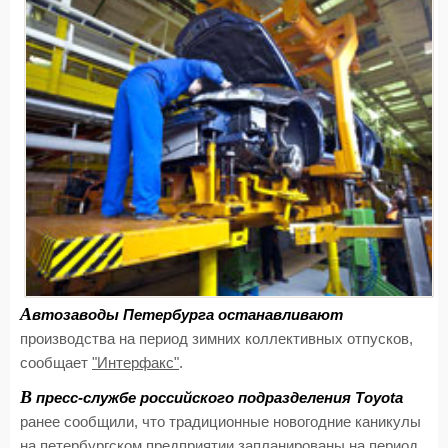
А
втозаводы Петербурга останавливают
производства на период зимних коллективных отпусков,
сообщает
"Интерфакс"
.
В
пресс-службе российского подразделения Toyota
ранее сообщили, что традиционные новогодние каникулы
на петербургском предприятии запланированы на период