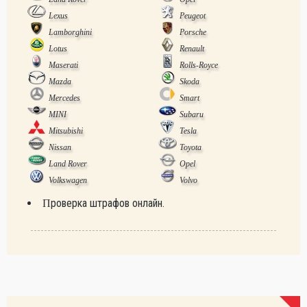
Lexus
Peugeot
Lamborghini
Porsche
Lotus
Renault
Maserati
Rolls-Royce
Mazda
Skoda
Mercedes
Smart
MINI
Subaru
Mitsubishi
Tesla
Nissan
Toyota
Land Rover
Opel
Volkswagen
Volvo
Проверка штрафов онлайн.