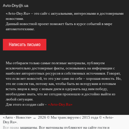
Avto-Dny@i.ua
«Avto-Dny.Ru» – это сайт с актуальными, интересными и достоверными
новостями.
Данный новостной проект поможет быть в курсе событий в мире
автомототехнике.
Написать письмо
Мы отбираем только самые полезные материалы, публикуем
исключительно достоверные факты, основываясь на информации с
наиболее авторитетных ресурсов и собственных источников. Говорят,
что если нет новостей, то это уже само по себе – хорошая новость. Но,
это не совсем так, потому как, чтобы быть во всеоружии и готовым
встать лицом к лицу с новым днем и одержать над ним победу,
необходимо знать, что же сегодня произошло и достойно выйти из
любой ситуации.
Для этого и создан сайт -
«Avto-Dny.Ru»
...
«Авто - Новости»
→
2026
© Мы транслируем с 2015 года © «Avto-
Dny.Ru».
Все права
защищены. Все материалы публикуют на сайте гости и