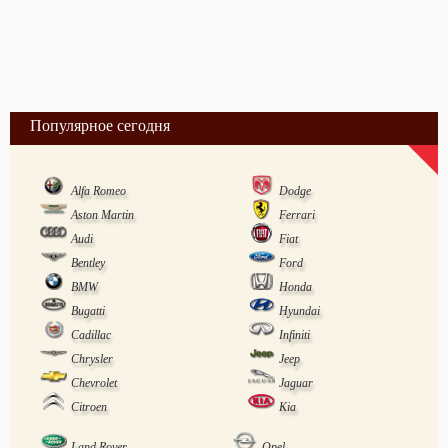
Популярное сегодня
Alfa Romeo
Dodge
Aston Martin
Ferrari
Audi
Fiat
Bentley
Ford
BMW
Honda
Bugatti
Hyundai
Cadillac
Infiniti
Chrysler
Jeep
Chevrolet
Jaguar
Citroen
Kia
Land Rover
Opel