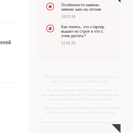
Особенности замены
зимних шин на летние
18.03.26
Как понять, что стартер
вышел из строя и что с
этим делать?
телей
12.02.26
-- Начинайте делать все, что вы можете сделать – и
даже то, о чем можете хотя бы мечтать.
-- Все дело в мыслях. Мысль — начало всего. И
мыслями можно управлять. И поэтому главное дело
совершенствования: работать над мыслями.
-- Идите уверенно по направлению к мечте. Живите
той жизнью, которую вы сами себе придумали.
-- Самое большое богатство — это ум. Самая
большая нищета — глупость. Из всех страхов самый
пугающий — самолюбование.