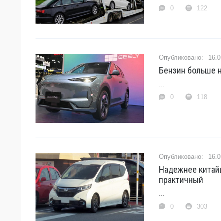
0
122
16.0
Бензин больше н
...
0
118
16.0
Надежнее китайц
практичный
...
0
303