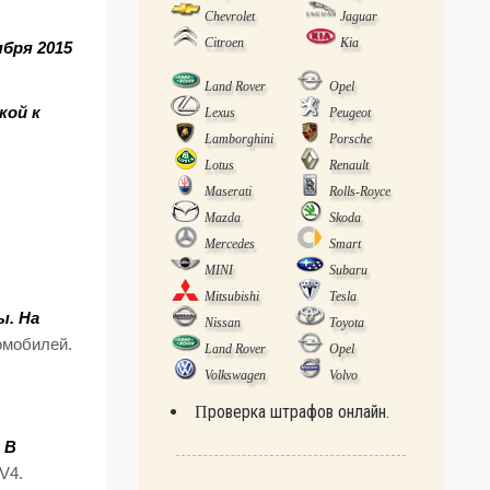
Chevrolet
Jaguar
Citroen
Kia
бря 2015
Land Rover
Opel
кой к
Lexus
Peugeot
Lamborghini
Porsche
Lotus
Renault
.
Maserati
Rolls-Royce
Mazda
Skoda
Mercedes
Smart
MINI
Subaru
Mitsubishi
Tesla
ы. На
Nissan
Toyota
омобилей.
Land Rover
Opel
Volkswagen
Volvo
Проверка штрафов онлайн.
 В
V4.