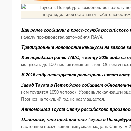
К
ак ранее сообщали в пресс-службе российского 
началу производства автомобиля RAV4.
Т
радиционные новогодние каникулы на заводе зап
К
ак передавал ранее ТАСС, к концу 2015 года н
мощность до 100 тыс. автомашин в год. Объем инвест
В
2016 году планируется расширить штат сотруд
З
авод Toyota в Петербурге собирает обновленну
нем трудятся 1850 человек. Уровень локализации оцен
Прогноз на текущий год не разглашается.
А
втомобили Toyota Camry российского произво
Н
апомним, что предприятие Toyota в Петербурге
настоящее время завод выпускает модель Camry. В 2