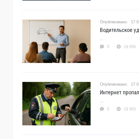
17.0
Водительское у
...
0
19 956
17.0
Интернет пропал
...
0
19 855