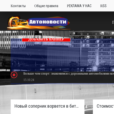
Контакты
Общие правила
РЕКЛАМА У НАС
RSS
ДОБАВИТЬ БАННЕР
Больше чем спорт: знакомимся с дорожными автомобилями ком
15.10.24
Тюнинг Mitsubishi Eclipse. Самый быстрый передний привод 
24.10.23
Новый соперник ворвется в битву пикапов: Sinotruk S7 с дизелем и 4×4 готовят к старту в России