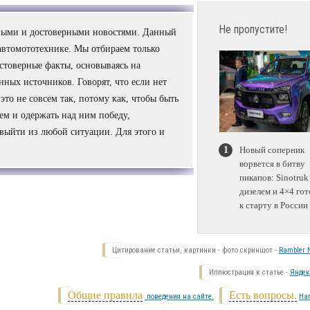
Не пропустите!
сными и достоверными новостями. Данный
автомототехнике. Мы отбираем только
стоверные факты, основываясь на
ных источников. Говорят, что если нет
 это не совсем так, потому как, чтобы быть
ем и одержать над ним победу,
 выйти из любой ситуации. Для этого и
Новый соперник
ворвется в битву
пикапов: Sinotruk
дизелем и 4×4 гот
к старту в России
Цитирование статьи, картинки - фото скриншот -
Rambler N
Иллюстрация к статье -
Яндек
Общие правила
Есть вопросы.
поведения на сайте.
На