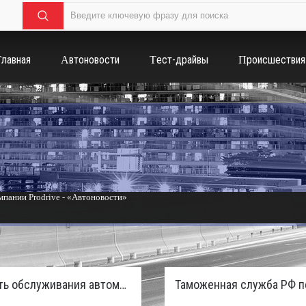
Главная
Автоновости
Тест-драйвы
Происшествия
пании Prodrive - «Автоновости»
России с бензиновым мотором - «Тюнинг и автоспорт»
Стоимость обслуживания автомобилей в России вырастет из-за дефицита кадров