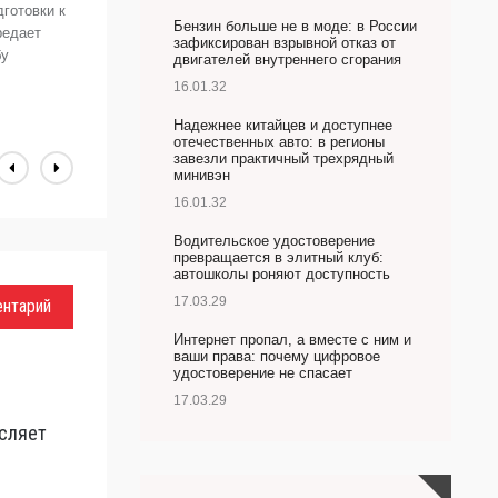
готовки к
п
Бензин больше не в моде: в России
редает
с
зафиксирован взрывной отказ от
бу
и
двигателей внутреннего сгорания
H
16.01.32
а
Надежнее китайцев и доступнее
отечественных авто: в регионы
завезли практичный трехрядный
минивэн
16.01.32
Водительское удостоверение
превращается в элитный клуб:
автошколы роняют доступность
17.03.29
ентарий
Интернет пропал, а вместе с ним и
ваши права: почему цифровое
удостоверение не спасает
17.03.29
сляет