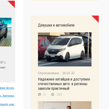
Девушки и автомобили
 S7 с
овят
16.01.32
Надежнее китайцев и доступнее
отечественных авто: в регионы
завезли практичный
ews Service.
0
303
с. Картинки.
пишите нам.