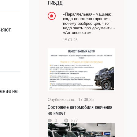
ГИБДД
-- Лучшее, что можно сделать с хорошим советом,
это пропустить его мимо ушей. Он никогда не бывает
«Параллельная» машина:
полезен никому, кроме того, кто его дал.
когда положена гарантия,
почему разброс цен, что
-- Люблю давать советы и очень не люблю, когда их
надо знать про документы -
оняют
дают мне.
«Автоновости»
15.07.26
рение не
17.09.25
Состояние автомобиля значения
не имеет
0
577