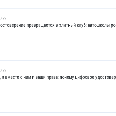
3.29
достоверение превращается в элитный клуб: автошколы р
3.29
, а вместе с ним и ваши права: почему цифровое удостове