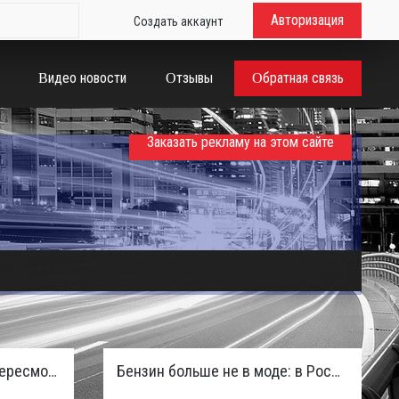
Авторизация
Создать аккаунт
Видео новости
Отзывы
Обратная связь
Заказать рекламу на этом сайте
Таможенная служба РФ пересмотрела правила ввоза машин из ЕАЭС и начисляет пени покупателям
Бензин больше не в моде: в России зафиксирован взрывной отказ от двигателей внутреннего сгорания