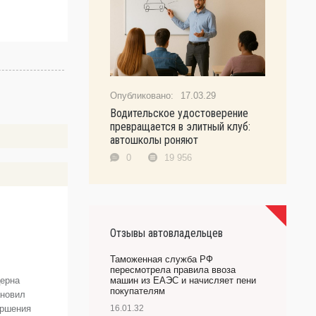
17.03.29
Водительское удостоверение
превращается в элитный клуб:
автошколы роняют
0
19 956
T
Отзывы автовладельцев
п
«
Таможенная служба РФ
пересмотрела правила ввоза
церна
машин из ЕАЭС и начисляет пени
Н
покупателям
ановил
п
ершения
16.01.32
и