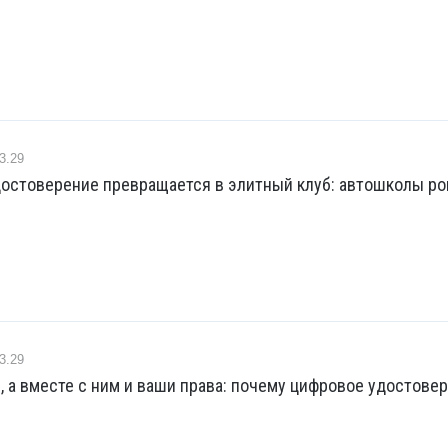
3.29
достоверение превращается в элитный клуб: автошколы р
3.29
, а вместе с ним и ваши права: почему цифровое удостове