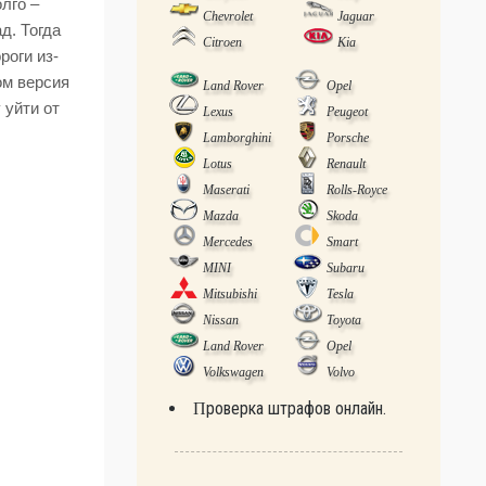
лго –
Chevrolet
Jaguar
д. Тогда
Citroen
Kia
роги из-
ом версия
Land Rover
Opel
 уйти от
Lexus
Peugeot
Lamborghini
Porsche
Lotus
Renault
Maserati
Rolls-Royce
Mazda
Skoda
Mercedes
Smart
MINI
Subaru
Mitsubishi
Tesla
Nissan
Toyota
Land Rover
Opel
Volkswagen
Volvo
Проверка штрафов онлайн.