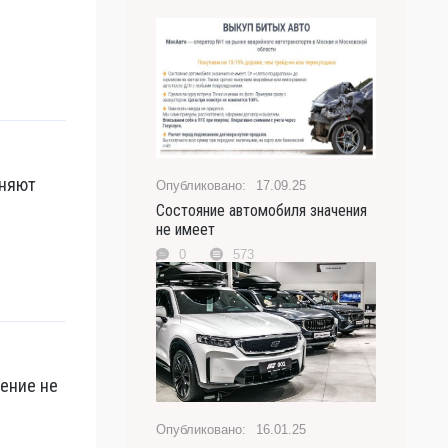
оняют
17.09.25
Состояние автомобиля значения
не имеет
0
573
рение не
16.01.25