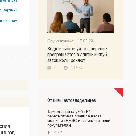
ews Service.
с. Картинки.
пишите нам.
17.03.29
Водительское удостоверение
превращается в элитный клуб:
автошколы роняют
0
19 954
Отзывы автовладельцев
Таможенная служба РФ
пересмотрела правила ввоза
машин из ЕАЭС и начисляет пени
опил
Н
покупателям
чил год
з
16.01.32