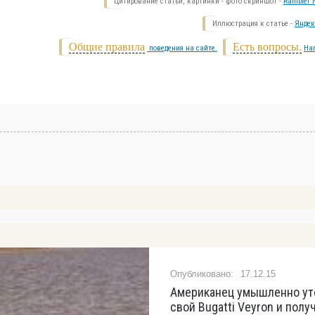
Цитирование статьи, картинки - фото скриншот -
Rambler N
Иллюстрация к статье -
Яндек
Общие правила
Есть вопросы.
поведения на сайте.
На
17.12.15
Американец умышленно ут
свой Bugatti Veyron и полу