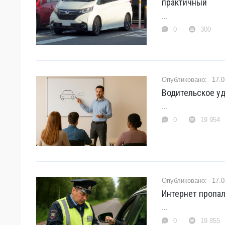
практичный
...
0
300
17.0
Водительское у
...
0
19 954
17.0
Интернет пропал
...
0
19 855