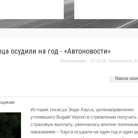
ца осудили на год - «Автоновости»
23.12.15,
Автоновости
,
Р
Нашли оши
овщикам
История техасца Энди Хауса, целенаправленно
утопившего Bugatti Veyron в стремлении получить
страховую выплату, увенчалась вполне логичным
наказанием – Хауса осудили на один год и один д