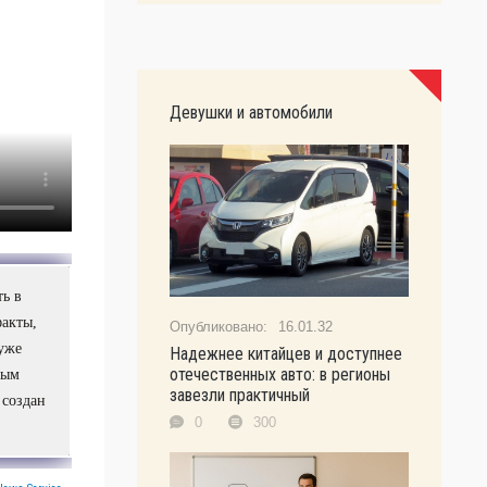
Девушки и автомобили
ь в
факты,
16.01.32
 уже
Надежнее китайцев и доступнее
отечественных авто: в регионы
вым
завезли практичный
 создан
0
300