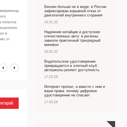
(
Бензин больше не в моде: в России
американца
П
зафиксирован взрывной отказ от
двигателей внутреннего сгорания
ого
в
а попытка
п
16.01.32
умышленно
(
Надежнее китайцев и доступнее
on в
А
отечественных авто: в регионы
цию от
завезли практичный трехрядный
А
минивэн
16.01.32
Водительское удостоверение
превращается в элитный клуб:
автошколы роняют доступность
17.03.29
Интернет пропал, а вместе с ним и
ваши права: почему цифровое
удостоверение не спасает
17.03.29
ентарий