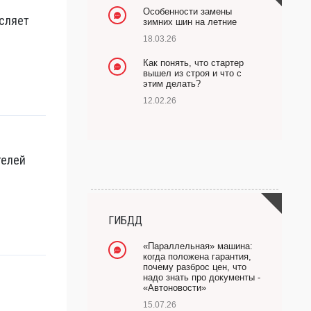
Особенности замены
сляет
зимних шин на летние
18.03.26
Как понять, что стартер
вышел из строя и что с
этим делать?
12.02.26
телей
ГИБДД
«Параллельная» машина:
когда положена гарантия,
почему разброс цен, что
надо знать про документы -
«Автоновости»
15.07.26