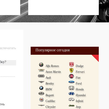
аспечатать
Популярное сегодня
бку?
Alfa Romeo
Dodge
Aston Martin
Ferrari
Audi
Fiat
Bentley
Ford
BMW
Honda
Bugatti
Hyundai
Cadillac
Infiniti
ень
Chrysler
Jeep