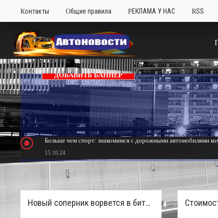
Контакты
Общие правила
РЕКЛАМА У НАС
RSS
ДОБАВИТЬ БАННЕР
Больше чем спорт: знакомимся с дорожными автомобилями ком
15.10.24
Тюнинг Mitsubishi Eclipse. Самый быстрый передний привод 
24.10.23
Новый соперник ворвется в битву пикапов: Sinotruk S7 с дизелем и 4×4 готовят к старту в России