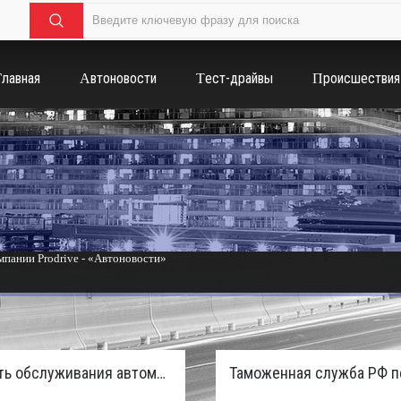
Главная
Автоновости
Тест-драйвы
Происшествия
пании Prodrive - «Автоновости»
России с бензиновым мотором - «Тюнинг и автоспорт»
Стоимость обслуживания автомобилей в России вырастет из-за дефицита кадров