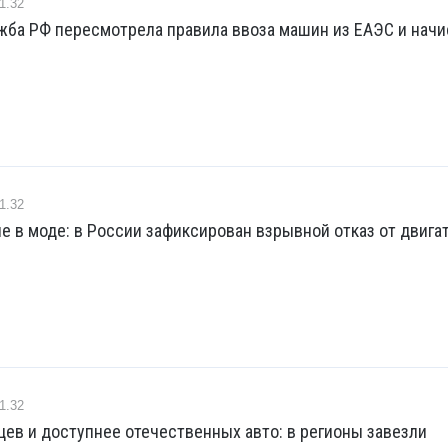
1.32
жба РФ пересмотрела правила ввоза машин из ЕАЭС и начи
1.32
е в моде: в России зафиксирован взрывной отказ от двига
1.32
ев и доступнее отечественных авто: в регионы завезли