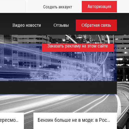
Авторизация
Создать аккаунт
Видео новости
Отзывы
Обратная связь
Заказать рекламу на этом сайте
Таможенная служба РФ пересмотрела правила ввоза машин из ЕАЭС и начисляет пени покупателям
Бензин больше не в моде: в России зафиксирован взрывной отказ от двигателей внутреннего сгорания