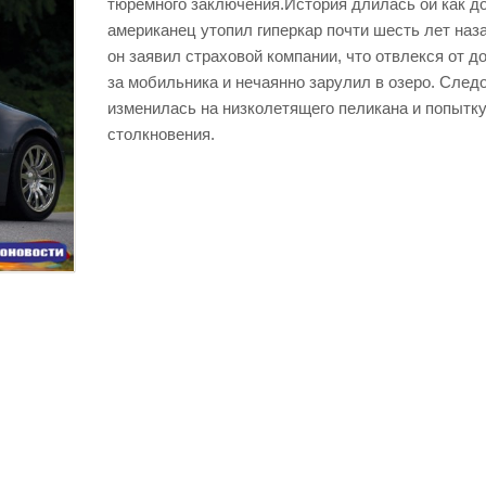
тюремного заключения.История длилась ой как до
американец утопил гиперкар почти шесть лет наза
он заявил страховой компании, что отвлекся от до
за мобильника и нечаянно зарулил в озеро. След
изменилась на низколетящего пеликана и попытку
столкновения.