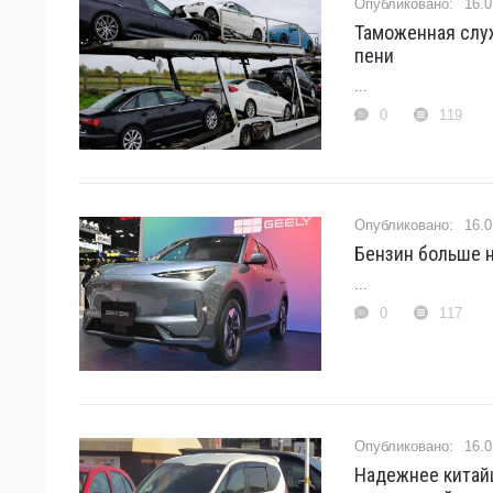
16.0
Таможенная слу
пени
...
0
119
16.0
Бензин больше н
...
0
117
16.0
Надежнее китайц