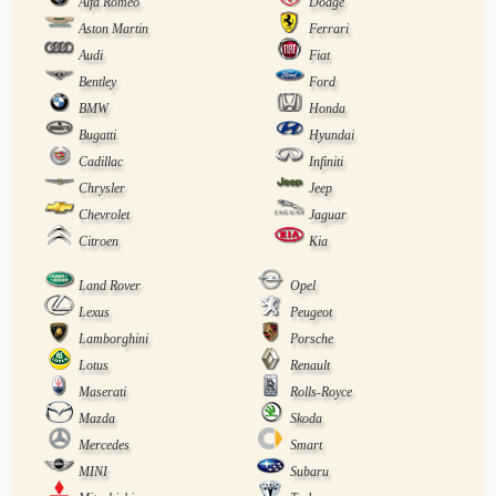
Alfa Romeo
Dodge
Aston Martin
Ferrari
Audi
Fiat
Bentley
Ford
BMW
Honda
Bugatti
Hyundai
Cadillac
Infiniti
Chrysler
Jeep
Chevrolet
Jaguar
Citroen
Kia
Land Rover
Opel
Lexus
Peugeot
Lamborghini
Porsche
Lotus
Renault
Maserati
Rolls-Royce
Mazda
Skoda
Mercedes
Smart
MINI
Subaru