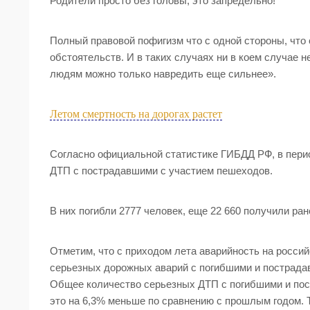
Родители просто без головы, это запредельно!
Полный правовой пофигизм что с одной стороны, что 
обстоятельств. И в таких случаях ни в коем случае 
людям можно только навредить еще сильнее».
Летом смертность на дорогах растет
Согласно официальной статистике ГИБДД РФ, в перио
ДТП с пострадавшими с участием пешеходов.
В них погибли 2777 человек, еще 22 660 получили ра
Отметим, что с приходом лета аварийность на россий
серьезных дорожных аварий с погибшими и пострадав
Общее количество серьезных ДТП с погибшими и пос
это на 6,3% меньше по сравнению с прошлым годом. 