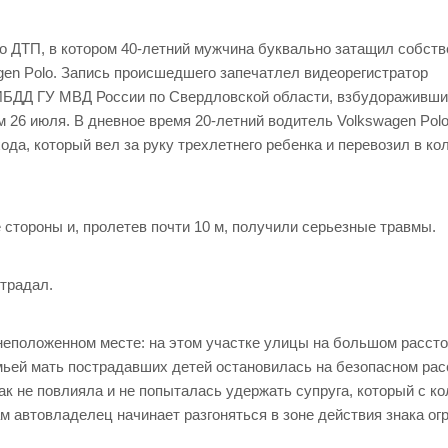
о ДТП, в котором 40-летний мужчина буквально затащил собст
gen Polo. Запись происшедшего запечатлел видеорегистратор
ГИБДД ГУ МВД России по Свердловской области, взбудораживш
 26 июля. В дневное время 20-летний водитель Volkswagen Polo
да, который вел за руку трехлетнего ребенка и перевозил в ко
стороны и, пролетев почти 10 м, получили серьезные травмы.
страдал.
 неположенном месте: на этом участке улицы на большом расст
мьей мать пострадавших детей остановилась на безопасном рас
ак не повлияла и не попыталась удержать супруга, который с ко
м автовладелец начинает разгоняться в зоне действия знака ог