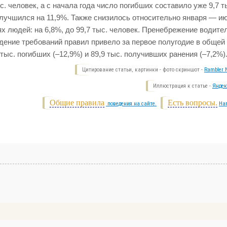
. человек, а с начала года число погибших составило уже 9,7 т
улучшился на 11,9%. Также снизилось относительно января — и
ях людей: на 6,8%, до 99,7 тыс. человек. Пренебрежение водит
дение требований правил привело за первое полугодие в общей
 тыс. погибших (–12,9%) и 89,9 тыс. получивших ранения (–7,2%)
Цитирование статьи, картинки - фото скриншот -
Rambler N
Иллюстрация к статье -
Яндек
Общие правила
Есть вопросы.
поведения на сайте.
На