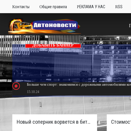
Контакты
Общие правила
РЕКЛАМА У НАС
RSS
ДОБАВИТЬ БАННЕР
Больше чем спорт: знакомимся с дорожными автомобилями ком
15.10.24
Тюнинг Mitsubishi Eclipse. Самый быстрый передний привод 
24.10.23
Новый соперник ворвется в битву пикапов: Sinotruk S7 с дизелем и 4×4 готовят к старту в России