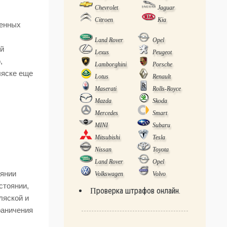
Chevrolet
Jaguar
Citroen
Kia
венных
Land Rover
Opel
ий
Lexus
Peugeot
,
Lamborghini
Porsche
ляске еще
Lotus
Renault
Maserati
Rolls-Royce
Mazda
Skoda
Mercedes
Smart
MINI
Subaru
Mitsubishi
Tesla
Nissan
Toyota
Land Rover
Opel
оянии
Volkswagen
Volvo
стоянии,
Проверка штрафов онлайн.
ляской и
раничения