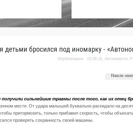
мя детьми бросился под иномарку - «Автоно
03.08.15,
Автоновости
,
Р
Нашли оши
 получили сильнейшие травмы после того, как их отец б
женном месте. От удара малышей буквально раскидало на десят
 чтобы притормозить, только прибавил скорость, чтобы объехат
сился проверять сохранность своей машины.