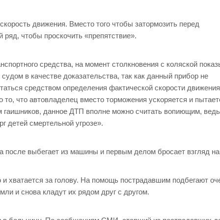
скорость движения. Вместо того чтобы затормозить перед
 ряд, чтобы проскочить «препятствие».
нспортного средства, на момент столкновения с коляской пока
 судом в качестве доказательства, так как данный прибор не
итаться средством определения фактической скорости движени
 то, что автовладелец вместо торможения ускоряется и пытает
м гаишников, данное ДТП вполне можно считать вопиющим, ведь
г детей смертельной угрозе».
а после выбегает из машины и первым делом бросает взгляд на 
ю и хватается за голову. На помощь пострадавшим подбегают оч
ли и снова кладут их рядом друг с другом.