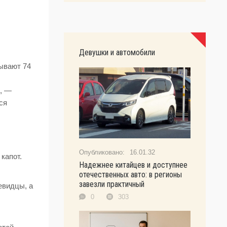
Девушки и автомобили
зывают 74
я, —
ся
16.01.32
капот.
Надежнее китайцев и доступнее
отечественных авто: в регионы
завезли практичный
евидцы, а
0
303