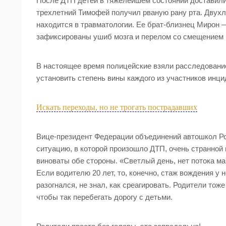
После ДТП детей в тяжелейшем состоянии доставил
трехлетний Тимофей получил рваную рану рта. Двухл
находится в травматологии. Ее брат-близнец Мирон 
зафиксированы ушиб мозга и перелом со смещением 
В настоящее время полицейские взяли расследование
установить степень вины каждого из участников инци
Искать переходы, но не трогать пострадавших
Вице-президент Федерации объединений автошкол Р
ситуацию, в которой произошло ДТП, очень странной и
виноваты обе стороны. «Светлый день, нет потока ма
Если водителю 20 лет, то, конечно, стаж вождения у 
разогнался, не знал, как среагировать. Родители тож
чтобы так перебегать дорогу с детьми.