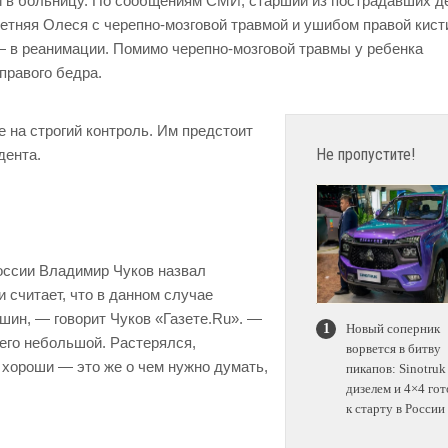
и в больницу. По сообщениям СМИ, старший из пострадавших д
етняя Олеся с черепно-мозговой травмой и ушибом правой кист
— в реанимации. Помимо черепно-мозговой травмы у ребенка
правого бедра.
 на строгий контроль. Им предстоит
Не пропустите!
дента.
оссии Владимир Чуков назвал
 считает, что в данном случае
шин, — говорит Чуков «Газете.Ru». —
Новый соперник
него небольшой. Растерялся,
ворвется в битву
е хороши — это же о чем нужно думать,
пикапов: Sinotruk
дизелем и 4×4 гот
к старту в России