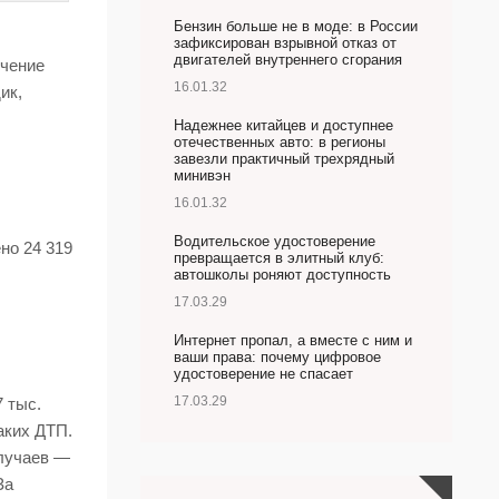
Бензин больше не в моде: в России
зафиксирован взрывной отказ от
двигателей внутреннего сгорания
ечение
16.01.32
ик,
Надежнее китайцев и доступнее
отечественных авто: в регионы
завезли практичный трехрядный
минивэн
16.01.32
Водительское удостоверение
но 24 319
превращается в элитный клуб:
автошколы роняют доступность
17.03.29
Интернет пропал, а вместе с ним и
ваши права: почему цифровое
удостоверение не спасает
17.03.29
 тыс.
аких ДТП.
случаев —
За