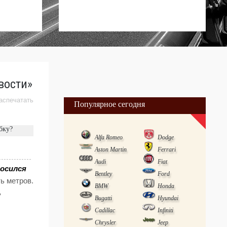
вости»
аспечатать
Популярное сегодня
бку?
Alfa Romeo
Dodge
Aston Martin
Ferrari
Audi
Fiat
росился
Bentley
Ford
ь метров.
BMW
Honda
ь
Bugatti
Hyundai
Cadillac
Infiniti
Chrysler
Jeep