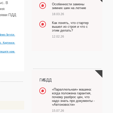
ыс. В
Особенности замены
зимних шин на летние
юня
18.03.26
елями ПДД
Как понять, что стартер
вышел из строя и что с
.
этим делать?
ews Service.
12.02.26
с. Картинки.
пишите нам.
ГИБДД
«Параллельная» машина:
когда положена гарантия,
почему разброс цен, что
надо знать про документы -
«Автоновости»
15.07.26