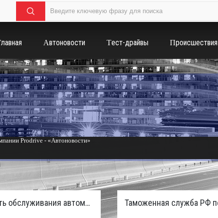
Главная
Автоновости
Тест-драйвы
Происшествия
пании Prodrive - «Автоновости»
России с бензиновым мотором - «Тюнинг и автоспорт»
Стоимость обслуживания автомобилей в России вырастет из-за дефицита кадров