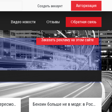
Авторизация
Создать аккаунт
Видео новости
Отзывы
Обратная связь
Заказать рекламу на этом сайте
Таможенная служба РФ пересмотрела правила ввоза машин из ЕАЭС и начисляет пени покупателям
Бензин больше не в моде: в России зафиксирован взрывной отказ от двигателей внутреннего сгорания