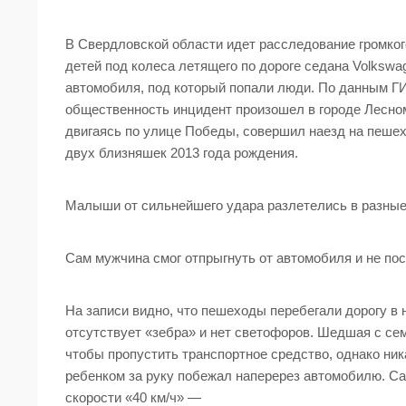
В Свердловской области идет расследование громког
детей под колеса летящего по дороге седана Volkswa
автомобиля, под который попали люди. По данным 
общественность инцидент произошел в городе Лесном
двигаясь по улице Победы, совершил наезд на пешехо
двух близняшек 2013 года рождения.
Малыши от сильнейшего удара разлетелись в разные 
Сам мужчина смог отпрыгнуть от автомобиля и не по
На записи видно, что пешеходы перебегали дорогу в
отсутствует «зебра» и нет светофоров. Шедшая с се
чтобы пропустить транспортное средство, однако ник
ребенком за руку побежал наперерез автомобилю. Са
скорости «40 км/ч» —