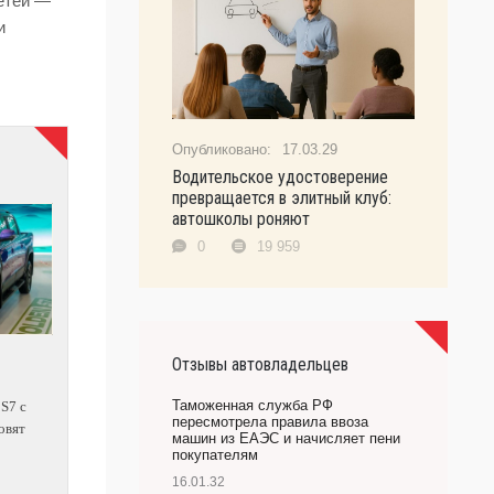
етей —
и
17.03.29
Водительское удостоверение
превращается в элитный клуб:
автошколы роняют
0
19 959
Отзывы автовладельцев
Таможенная служба РФ
 S7 с
пересмотрела правила ввоза
овят
машин из ЕАЭС и начисляет пени
покупателям
16.01.32