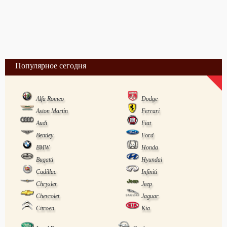
Популярное сегодня
Alfa Romeo
Dodge
Aston Martin
Ferrari
Audi
Fiat
Bentley
Ford
BMW
Honda
Bugatti
Hyundai
Cadillac
Infiniti
Chrysler
Jeep
Chevrolet
Jaguar
Citroen
Kia