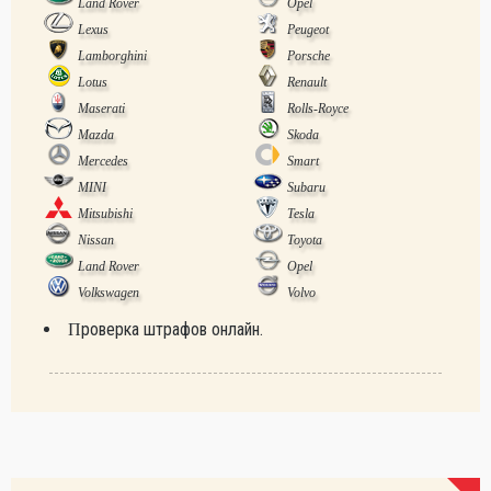
Land Rover
Opel
Lexus
Peugeot
Lamborghini
Porsche
Lotus
Renault
Maserati
Rolls-Royce
Mazda
Skoda
Mercedes
Smart
MINI
Subaru
Mitsubishi
Tesla
Nissan
Toyota
Land Rover
Opel
Volkswagen
Volvo
Проверка штрафов онлайн.