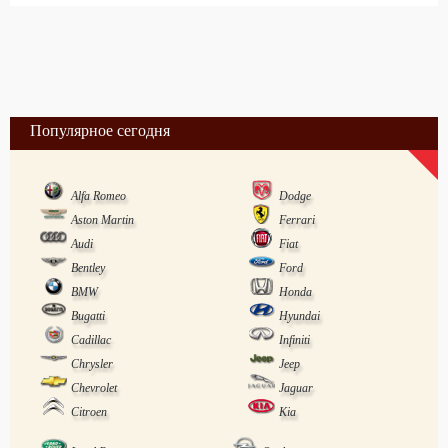
Популярное сегодня
Alfa Romeo
Dodge
Aston Martin
Ferrari
Audi
Fiat
Bentley
Ford
BMW
Honda
Bugatti
Hyundai
Cadillac
Infiniti
Chrysler
Jeep
Chevrolet
Jaguar
Citroen
Kia