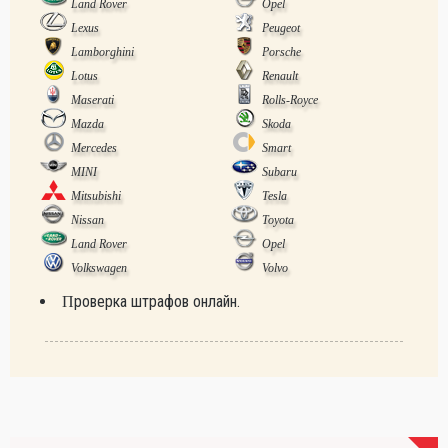
Land Rover
Opel
Lexus
Peugeot
Lamborghini
Porsche
Lotus
Renault
Maserati
Rolls-Royce
Mazda
Skoda
Mercedes
Smart
MINI
Subaru
Mitsubishi
Tesla
Nissan
Toyota
Land Rover
Opel
Volkswagen
Volvo
Проверка штрафов онлайн.