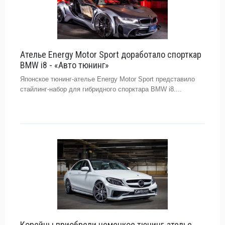
Ателье Energy Motor Sport доработало спорткар
BMW i8 - «Авто тюнинг»
Японское тюнинг-ателье Energy Motor Sport представило
стайлинг-набор для гибридного спорктара BMW i8....
Корейцы приобрели немецкое тюнинг-ателье