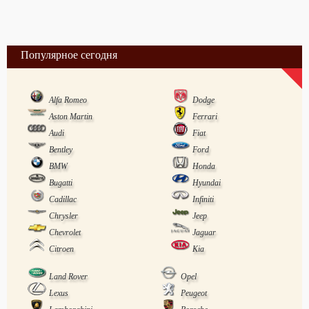
Популярное сегодня
Alfa Romeo
Dodge
Aston Martin
Ferrari
Audi
Fiat
Bentley
Ford
BMW
Honda
Bugatti
Hyundai
Cadillac
Infiniti
Chrysler
Jeep
Chevrolet
Jaguar
Citroen
Kia
Land Rover
Opel
Lexus
Peugeot