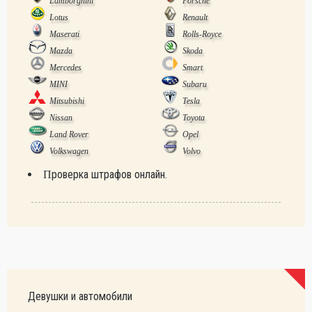
Lamborghini
Porsche
Lotus
Renault
Maserati
Rolls-Royce
Mazda
Skoda
Mercedes
Smart
MINI
Subaru
Mitsubishi
Tesla
Nissan
Toyota
Land Rover
Opel
Volkswagen
Volvo
Проверка штрафов онлайн.
Девушки и автомобили