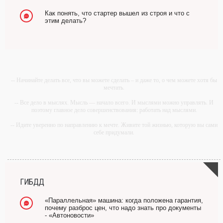
Как понять, что стартер вышел из строя и что с
этим делать?
-- Начинайте делать все, что вы можете сделать – и даже то, о чем можете хотя бы
мечтать.
-- Все дело в мыслях. Мысль — начало всего. И мыслями можно управлять. И
поэтому главное дело совершенствования: работать над мыслями.
-- Идите уверенно по направлению к мечте. Живите той жизнью, которую вы сами
себе придумали.
-- Самое большое богатство — это ум. Самая большая нищета — глупость. Из
всех страхов самый пугающий — самолюбование.
-- Лучшее, что можно сделать с хорошим советом, это пропустить его мимо ушей.
Он никогда не бывает полезен никому, кроме того, кто его дал.
ГИБДД
-- Люблю давать советы и очень не люблю, когда их дают мне.
«Параллельная» машина: когда положена гарантия,
почему разброс цен, что надо знать про документы
- «Автоновости»