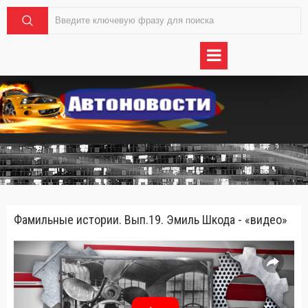
Фамильные истории. Вып.19. Эмиль Шкода - «видео»