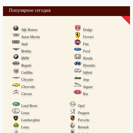
Популярное сегодня
Alfa Romeo
Dodge
Aston Martin
Ferrari
Audi
Fiat
Bentley
Ford
BMW
Honda
Bugatti
Hyundai
Cadillac
Infiniti
Chrysler
Jeep
Chevrolet
Jaguar
Citroen
Kia
Land Rover
Opel
Lexus
Peugeot
Lamborghini
Porsche
Lotus
Renault