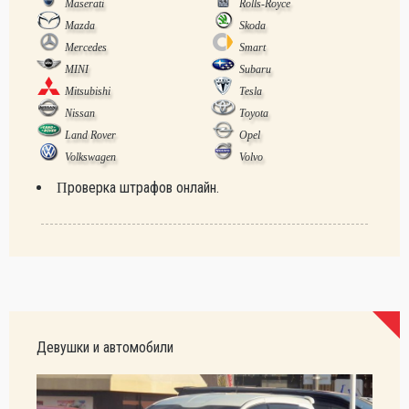
Maserati
Rolls-Royce
Mazda
Skoda
Mercedes
Smart
MINI
Subaru
Mitsubishi
Tesla
Nissan
Toyota
Land Rover
Opel
Volkswagen
Volvo
Проверка штрафов онлайн.
Девушки и автомобили