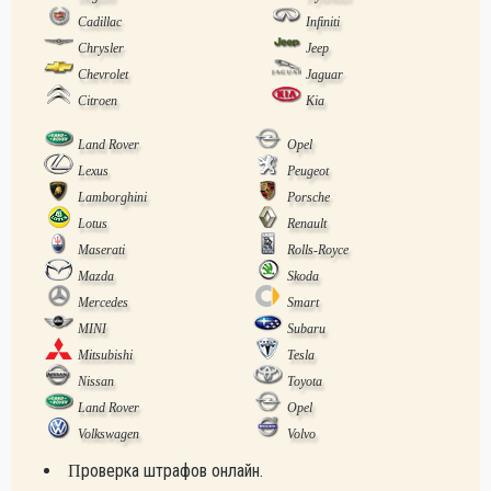
Cadillac
Infiniti
Chrysler
Jeep
Chevrolet
Jaguar
Citroen
Kia
Land Rover
Opel
Lexus
Peugeot
Lamborghini
Porsche
Lotus
Renault
Maserati
Rolls-Royce
Mazda
Skoda
Mercedes
Smart
MINI
Subaru
Mitsubishi
Tesla
Nissan
Toyota
Land Rover
Opel
Volkswagen
Volvo
Проверка штрафов онлайн.