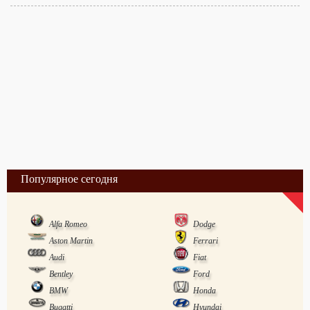
Популярное сегодня
Alfa Romeo
Dodge
Aston Martin
Ferrari
Audi
Fiat
Bentley
Ford
BMW
Honda
Bugatti
Hyundai