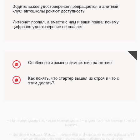
Водительское удостоверение превращается в элитный
клуб: автошколы роняют доступность
Интернет пропал, а вместе с ним и ваши права: почему
цифровое удостоверение не спасает
Особенности замены зимних шин на летние
Как понять, что стартер вышел из строя и что с
этим делать?
-- Начинайте делать все, что вы можете сделать – и даже то, о чем можете хотя бы
мечтать.
-- Все дело в мыслях. Мысль — начало всего. И мыслями можно управлять. И
поэтому главное дело совершенствования: работать над мыслями.