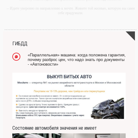
-- Идите уверенно по направлению к мечте. Живите той жизнью, которую вы сами
себе придумали.
-- Самое большое богатство — это ум. Самая большая нищета — глупость. Из
всех страхов самый пугающий — самолюбование.
-- Лучшее, что можно сделать с хорошим советом, это пропустить его мимо ушей.
Он никогда не бывает полезен никому, кроме того, кто его дал.
ГИБДД
-- Люблю давать советы и очень не люблю, когда их дают мне.
«Параллельная» машина: когда положена гарантия,
почему разброс цен, что надо знать про документы
- «Автоновости»
Состояние автомобиля значения не имеет