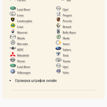
Land Rover
Opel
Lexus
Peugeot
Lamborghini
Porsche
Lotus
Renault
Maserati
Rolls-Royce
Mazda
Skoda
Mercedes
Smart
MINI
Subaru
Mitsubishi
Tesla
Nissan
Toyota
Land Rover
Opel
Volkswagen
Volvo
Проверка штрафов онлайн.