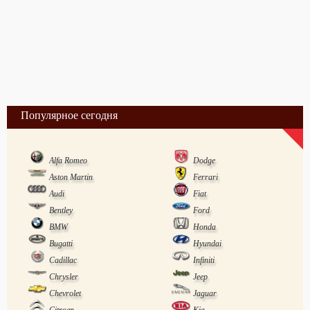
Популярное сегодня
Alfa Romeo
Dodge
Aston Martin
Ferrari
Audi
Fiat
Bentley
Ford
BMW
Honda
Bugatti
Hyundai
Cadillac
Infiniti
Chrysler
Jeep
Chevrolet
Jaguar
Citroen
Kia