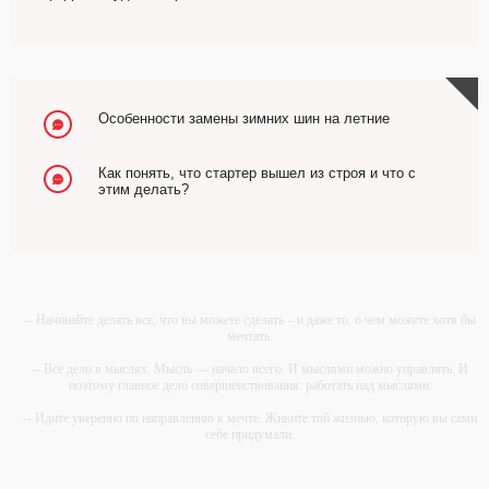
Особенности замены зимних шин на летние
Как понять, что стартер вышел из строя и что с
этим делать?
-- Начинайте делать все, что вы можете сделать – и даже то, о чем можете хотя бы
мечтать.
-- Все дело в мыслях. Мысль — начало всего. И мыслями можно управлять. И
поэтому главное дело совершенствования: работать над мыслями.
-- Идите уверенно по направлению к мечте. Живите той жизнью, которую вы сами
себе придумали.
-- Самое большое богатство — это ум. Самая большая нищета — глупость. Из
всех страхов самый пугающий — самолюбование.