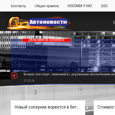
Контакты
Общие правила
РЕКЛАМА У НАС
RSS
ДОБАВИТЬ БАННЕР
Больше чем спорт: знакомимся с дорожными автомобилями ком
15.10.24
Тюнинг Mitsubishi Eclipse. Самый быстрый передний привод 
24.10.23
Новый соперник ворвется в битву пикапов: Sinotruk S7 с дизелем и 4×4 готовят к старту в России