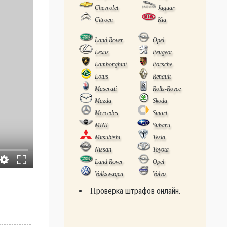
Chevrolet
Jaguar
Citroen
Kia
Land Rover
Opel
Lexus
Peugeot
Lamborghini
Porsche
Lotus
Renault
Maserati
Rolls-Royce
Mazda
Skoda
Mercedes
Smart
MINI
Subaru
Mitsubishi
Tesla
Nissan
Toyota
Land Rover
Opel
Volkswagen
Volvo
Проверка штрафов онлайн.