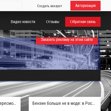
Авторизация
Создать аккаунт
Видео новости
Отзывы
Обратная связь
Заказать рекламу на этом сайте
Таможенная служба РФ пересмотрела правила ввоза машин из ЕАЭС и начисляет пени покупателям
Бензин больше не в моде: в России зафиксирован взрывной отказ от двигателей внутреннего сгорания