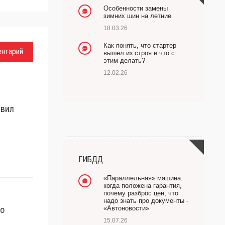
Особенности замены
зимних шин на летние
18.03.26
Как понять, что стартер
ентарий
вышел из строя и что с
этим делать?
12.02.26
авил
ГИБДД
«Параллельная» машина:
когда положена гарантия,
почему разброс цен, что
надо знать про документы -
но
«Автоновости»
15.07.26