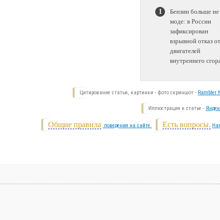
Бензин больше не
моде: в России
зафиксирован
взрывной отказ о
двигателей
внутреннего сгор
Цитирование статьи, картинки - фото скриншот -
Rambler N
Иллюстрация к статье -
Яндек
Общие правила
Есть вопросы.
поведения на сайте.
На