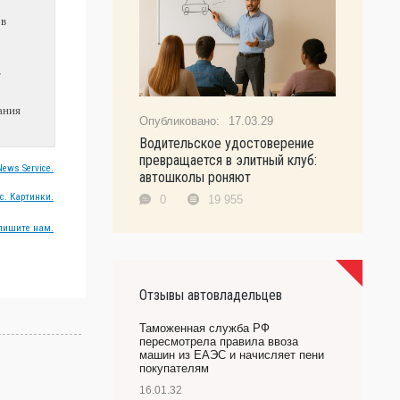
 в
т
ания
17.03.29
Водительское удостоверение
превращается в элитный клуб:
ews Service.
автошколы роняют
с. Картинки.
0
19 955
пишите нам.
Отзывы автовладельцев
Таможенная служба РФ
пересмотрела правила ввоза
машин из ЕАЭС и начисляет пени
покупателям
16.01.32