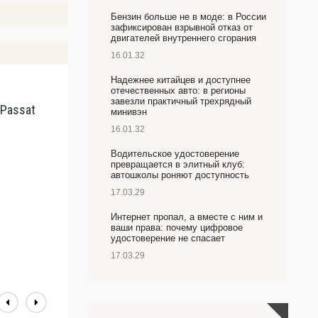
Бензин больше не в моде: в России
зафиксирован взрывной отказ от
двигателей внутреннего сгорания
16.01.32
Надежнее китайцев и доступнее
отечественных авто: в регионы
завезли практичный трехрядный
 Passat
А
минивэн
B
16.01.32
Т
Водительское удостоверение
превращается в элитный клуб:
автошколы роняют доступность
17.03.29
Интернет пропал, а вместе с ним и
ваши права: почему цифровое
удостоверение не спасает
17.03.29