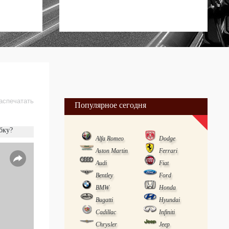
аспечатать
Популярное сегодня
бку?
Alfa Romeo
Dodge
Aston Martin
Ferrari
Audi
Fiat
Bentley
Ford
BMW
Honda
Bugatti
Hyundai
Cadillac
Infiniti
Chrysler
Jeep