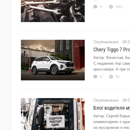
0
983
08.0
Chery Tiggo 7 Pr
Автор: Вячеслав Зал
С недавних пор сам
кроссовера. А при т
0
81
08.0
Блог водителя м
Автор: Сергей Бары
комментариях к одно
на мусоровозе и пис