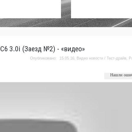
C6 3.0i (Заезд №2) - «видео»
15.05.16,
Видео новости
/
Тест-драйв
,
Р
Нашли оши