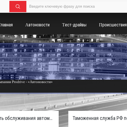
Главная
Автоновости
Тест-драйвы
Происшествия
пании Prodrive - «Автоновости»
России с бензиновым мотором - «Тюнинг и автоспорт»
Стоимость обслуживания автомобилей в России вырастет из-за дефицита кадров