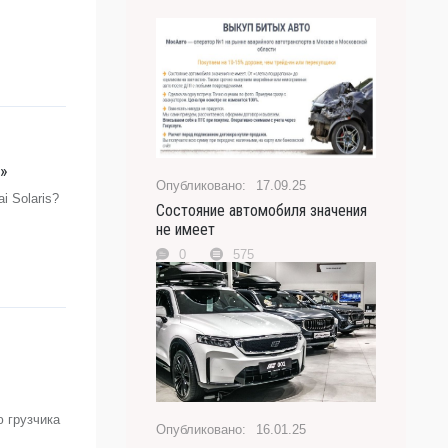
и»
17.09.25
 Solaris?
Состояние автомобиля значения
не имеет
0
575
-
ю грузчика
16.01.25