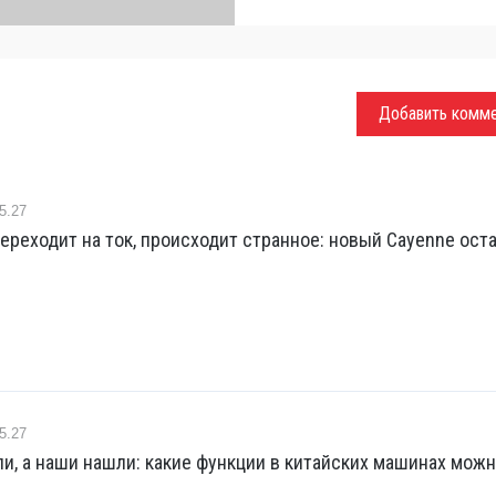
Добавить комм
5.27
ереходит на ток, происходит странное: новый Cayenne ост
5.27
и, а наши нашли: какие функции в китайских машинах мож