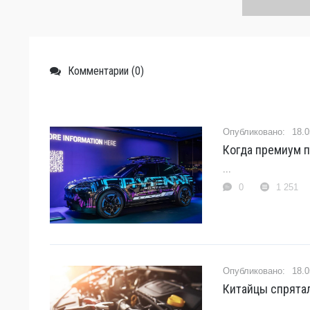
Комментарии (0)
18.0
Когда премиум п
...
0
1 251
18.0
Китайцы спрятал
...