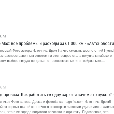
8.26
o Max: все проблемы и расходы за 61 000 км - «Автоновост
евский Фото автора Источник: Дром На что сменить шестилетний Hyundai
ым распространенным ответом на этот вопрос стала покупка китайского
аком выборе никуда не деться от всевозможных «тиггообразных»....
8.26
усоровоза. Как работать «в одну харю» и зачем это нужно? 
шников Фото автора, Дрома и фотобанка magnific.com Источник: ДромВ
й из первых статей этого блога некоторые читатели удивлялись наличи
али, что в их городе водители работают в одиночку. Подозреваю, что...