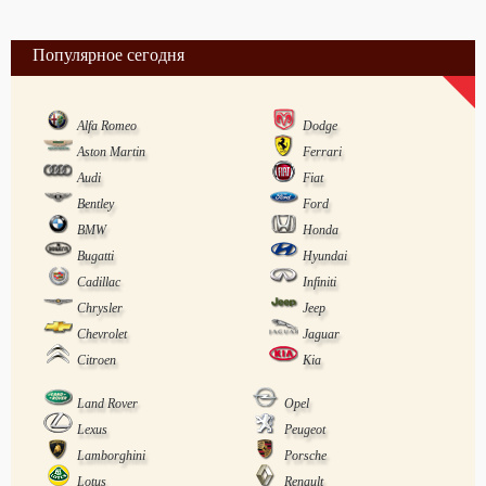
Популярное сегодня
Alfa Romeo
Dodge
Aston Martin
Ferrari
Audi
Fiat
Bentley
Ford
BMW
Honda
Bugatti
Hyundai
Cadillac
Infiniti
Chrysler
Jeep
Chevrolet
Jaguar
Citroen
Kia
Land Rover
Opel
Lexus
Peugeot
Lamborghini
Porsche
Lotus
Renault