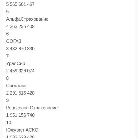
5 565 661 467
5
АльфаСтрахование
4 363 295 408
6
СОГАЗ
3 482 970 830
7
УралСиб
2 459 329 074
8
Согласие
2 291 516 428
9
Ренессанс Страхование
1 951 156 740
10
Южурал-АСКО
1 932 623 428