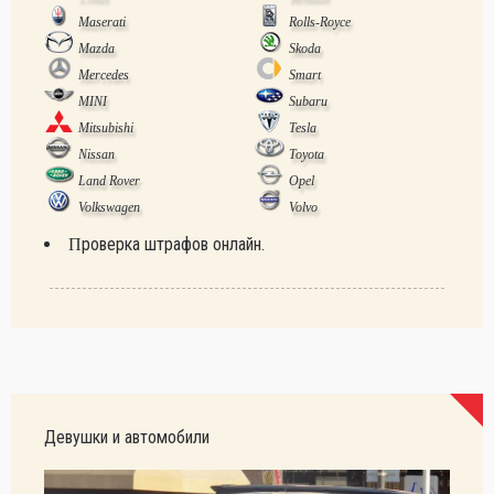
Maserati
Rolls-Royce
Mazda
Skoda
Mercedes
Smart
MINI
Subaru
Mitsubishi
Tesla
Nissan
Toyota
Land Rover
Opel
Volkswagen
Volvo
Проверка штрафов онлайн.
Девушки и автомобили