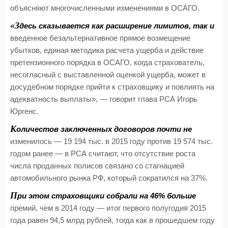
объясняют многочисленными изменениями в ОСАГО.
«З
десь сказывается как расширение лимитов, так и
введенное безальтернативное прямое возмещение
убытков, единая методика расчета ущерба и действие
претензионного порядка в ОСАГО, когда страхователь,
несогласный с выставленной оценкой ущерба, может в
досудебном порядке прийти к страховщику и повлиять на
адекватность выплаты», — говорит глава РСА Игорь
Юргенс.
К
оличестов заключенных договоров почти не
изменилось — 19 194 тыс. в 2015 году против 19 574 тыс.
годом ранее — в РСА считают, что отсутствие роста
числа проданных полисов связано со стагнацией
автомобильного рынка РФ, который сократился на 37%.
П
ри этом страховщики собрали на 46% больше
премий, чем в 2014 году — итог первого полугодия 2015
года равен 94,5 млрд рублей, тогда как в прошедшем году