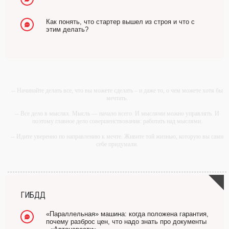
Как понять, что стартер вышел из строя и что с
этим делать?
-- Начинайте делать все, что вы можете сделать – и даже то, о чем можете хотя бы
мечтать.
-- Все дело в мыслях. Мысль — начало всего. И мыслями можно управлять. И
поэтому главное дело совершенствования: работать над мыслями.
-- Идите уверенно по направлению к мечте. Живите той жизнью, которую вы сами
себе придумали.
-- Самое большое богатство — это ум. Самая большая нищета — глупость. Из
всех страхов самый пугающий — самолюбование.
-- Лучшее, что можно сделать с хорошим советом, это пропустить его мимо ушей.
Он никогда не бывает полезен никому, кроме того, кто его дал.
ГИБДД
-- Люблю давать советы и очень не люблю, когда их дают мне.
«Параллельная» машина: когда положена гарантия,
почему разброс цен, что надо знать про документы