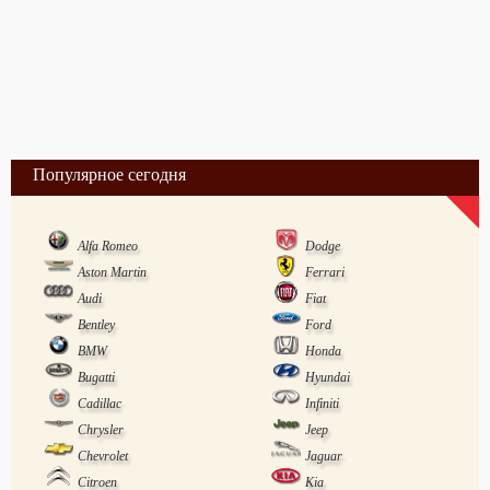
Популярное сегодня
Alfa Romeo
Dodge
Aston Martin
Ferrari
Audi
Fiat
Bentley
Ford
BMW
Honda
Bugatti
Hyundai
Cadillac
Infiniti
Chrysler
Jeep
Chevrolet
Jaguar
Citroen
Kia