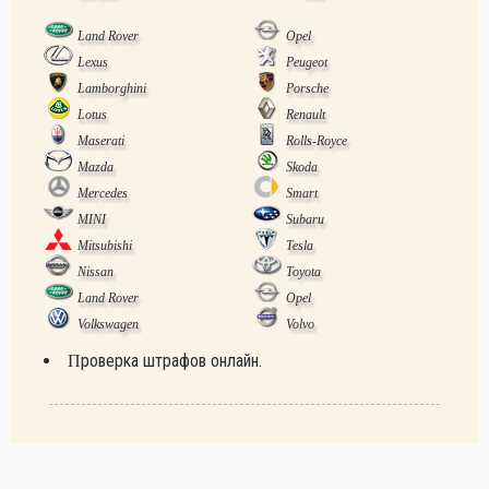
Land Rover
Opel
Lexus
Peugeot
Lamborghini
Porsche
Lotus
Renault
Maserati
Rolls-Royce
Mazda
Skoda
Mercedes
Smart
MINI
Subaru
Mitsubishi
Tesla
Nissan
Toyota
Land Rover
Opel
Volkswagen
Volvo
Проверка штрафов онлайн.