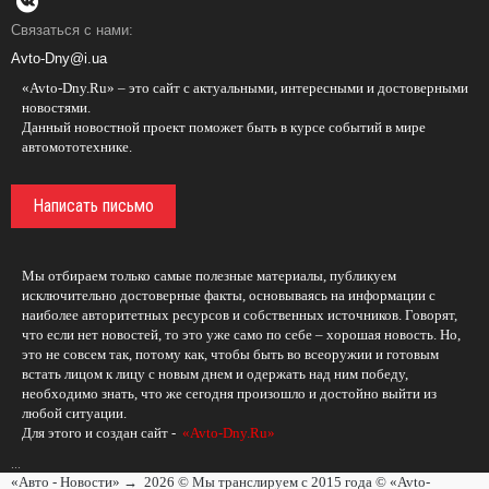
Связаться с нами:
Avto-Dny@i.ua
«Avto-Dny.Ru» – это сайт с актуальными, интересными и достоверными
новостями.
Данный новостной проект поможет быть в курсе событий в мире
автомототехнике.
Написать письмо
Мы отбираем только самые полезные материалы, публикуем
исключительно достоверные факты, основываясь на информации с
наиболее авторитетных ресурсов и собственных источников. Говорят,
что если нет новостей, то это уже само по себе – хорошая новость. Но,
это не совсем так, потому как, чтобы быть во всеоружии и готовым
встать лицом к лицу с новым днем и одержать над ним победу,
необходимо знать, что же сегодня произошло и достойно выйти из
любой ситуации.
Для этого и создан сайт -
«Avto-Dny.Ru»
...
«Авто - Новости»
→
2026
© Мы транслируем с 2015 года © «Avto-