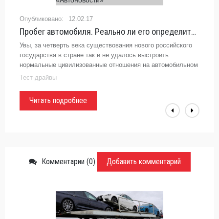
12.02.17
Пробег автомобиля. Реально ли его определить и нужно ли? - «Автоновости»
Увы, за четверть века существования нового российского
государства в стране так и не удалось выстроить
нормальные цивилизованные отношения на автомобильном
рынке. Правительство грезит масштабно — об ЭРА-
Тест-драйвы
ГЛОНАСС и «черных ящиках»
Читать подробнее
Комментарии (0)
Добавить комментарий