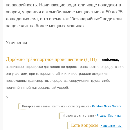
на аварийность. Начинающие водители чаще попадают в
аварии, управляя автомобилями с мощностью от 50 до 75
лошадиных сил, в то время как "безаварийные" водители
чаще ездят на более мощных машинах.
Уточнения
Д
оро́жно-тра́нспортное происше́ствие (ДТП)
— событие,
возникшее в процессе движения по дороге транспортного средства и с
его участием, при котором погибли или пострадали люди или
повреждены транспортные средства, сооружения, грузы, либо
причинён иной материальный ущерб.
>
Цитирование статьи, картинки - фото скриншот -
Rambler News Service.
Иллюстрация к статье -
Яндекс. Картинки.
Есть вопросы.
Напишите нам.