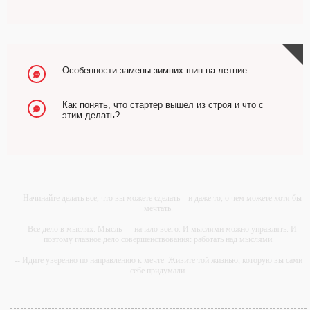
Особенности замены зимних шин на летние
Как понять, что стартер вышел из строя и что с
этим делать?
-- Начинайте делать все, что вы можете сделать – и даже то, о чем можете хотя бы
мечтать.
-- Все дело в мыслях. Мысль — начало всего. И мыслями можно управлять. И
поэтому главное дело совершенствования: работать над мыслями.
-- Идите уверенно по направлению к мечте. Живите той жизнью, которую вы сами
себе придумали.
-- Самое большое богатство — это ум. Самая большая нищета — глупость. Из
всех страхов самый пугающий — самолюбование.